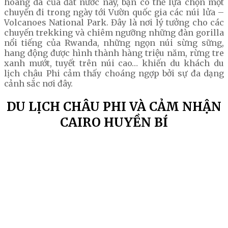
hoang dã của đất nước này, bạn có thể lựa chọn một
chuyến đi trong ngày tới Vườn quốc gia các núi lửa –
Volcanoes National Park. Đây là nơi lý tưởng cho các
chuyến trekking và chiêm ngưỡng những đàn gorilla
nổi tiếng của Rwanda, những ngọn núi sừng sững,
hang động được hình thành hàng triệu năm, rừng tre
xanh mướt, tuyết trên núi cao… khiến du khách du
lịch châu Phi cảm thấy choáng ngợp bởi sự đa dạng
cảnh sắc nơi đây.
DU LỊCH CHÂU PHI VÀ CẢM NHẬN
CAIRO HUYỀN BÍ