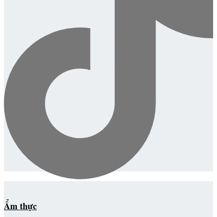
Ẩm thực