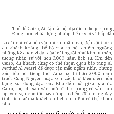
Thủ đô Cairo, Ai Cập là một địa điểm du lịch tro
Đông luôn chứa đựng những điều kỳ bí và hấp dẫ
Là cái nôi của nền văn minh nhân loại, đến với
Cairo
du khách không thể bỏ qua cơ hội chiêm ngưỡng
những kỳ quan vĩ đại của loài người như kim tự tháp,
tượng nhân sư với hơn 3.000 năm lịch sử. Khi đến
Cairo, du khách cũng có thể tham quan bảo tàng Al
Mathaf Al Masri để được tận mắt ngắm nhìn những
xác ướp nổi tiếng thời Amarna, từ hơn 2.000 năm
trước Công Nguyên hoặc xem các buổi biểu diễn múa
bụng sôi động đặc sắc. Khu đền hồi giáo Islamic
Cairo, một di sản văn hoá từ thời trung cổ vẫn còn
nguyên vẹn cho tới nay cũng là điểm đến mang đầy
tính lịch sử mà khách du lịch châu Phi có thể khám
phá.