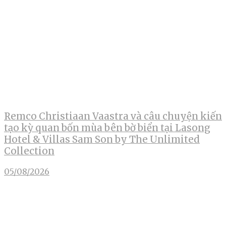
Remco Christiaan Vaastra và câu chuyện kiến
tạo kỳ quan bốn mùa bên bờ biển tại Lasong
Hotel & Villas Sam Son by The Unlimited
Collection
05/08/2026