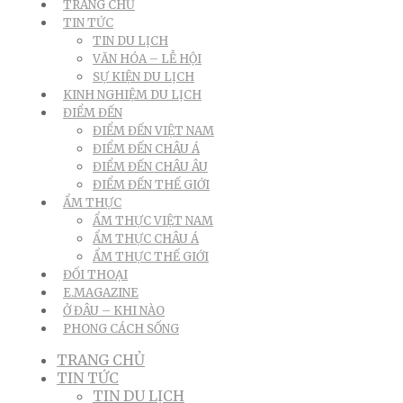
TRANG CHỦ
TIN TỨC
TIN DU LỊCH
VĂN HÓA – LỄ HỘI
SỰ KIỆN DU LỊCH
KINH NGHIỆM DU LỊCH
ĐIỂM ĐẾN
ĐIỂM ĐẾN VIỆT NAM
ĐIỂM ĐẾN CHÂU Á
ĐIỂM ĐẾN CHÂU ÂU
ĐIỂM ĐẾN THẾ GIỚI
ẨM THỰC
ẨM THỰC VIỆT NAM
ẨM THỰC CHÂU Á
ẨM THỰC THẾ GIỚI
ĐỐI THOẠI
E.MAGAZINE
Ở ĐÂU – KHI NÀO
PHONG CÁCH SỐNG
TRANG CHỦ
TIN TỨC
TIN DU LỊCH