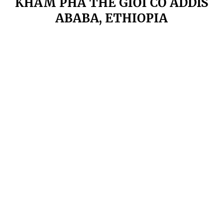
KHÁM PHÁ THẾ GIỚI CỔ ADDIS
ABABA, ETHIOPIA