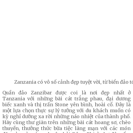
Zanzania có vô số cảnh đẹp tuyệt vời, từ biển đảo t
Quần đảo Zanzibar được coi là nơi đẹp nhất ở
Tanzania với những bãi cát trắng phau, đại dương
biếc xanh và thị trấn Stone yên bình, hoài cổ. Đây là
một lựa chọn thực sự lý tưởng với du khách muốn có
kỳ nghỉ dưỡng xa rời những náo nhiệt của thành phố.
Hãy cùng thư giãn trên những bãi cát hoang sơ, chèo
thuyền, thưởng thức bữa tiệc lãng mạn với các món