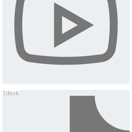
Tiktok