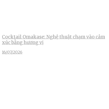
Cocktail Omakase: Nghệ thuật chạm vào cảm
xúc bằng hương vị
16/07/2026