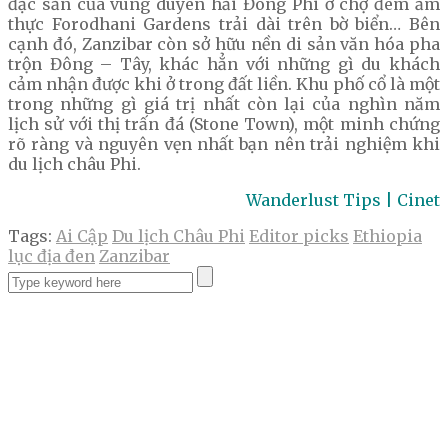
đặc sản của vùng duyên hải Đông Phi ở chợ đêm ẩm
thực Forodhani Gardens trải dài trên bờ biển… Bên
cạnh đó, Zanzibar còn sở hữu nền di sản văn hóa pha
trộn Đông – Tây, khác hẳn với những gì du khách
cảm nhận được khi ở trong đất liền. Khu phố cổ là một
trong những gì giá trị nhất còn lại của nghìn năm
lịch sử với thị trấn đá (Stone Town), một minh chứng
rõ ràng và nguyên vẹn nhất bạn nên trải nghiệm khi
du lịch châu Phi.
Wanderlust Tips | Cinet
Tags:
Ai Cập
Du lịch Châu Phi
Editor picks
Ethiopia
lục địa đen
Zanzibar