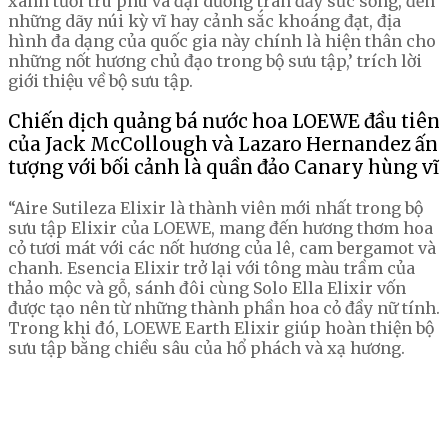
xanh tươi trù phú và đại dương tràn đầy sức sống, đến
những dãy núi kỳ vĩ hay cảnh sắc khoáng đạt, địa
hình đa dạng của quốc gia này chính là hiện thân cho
những nốt hương chủ đạo trong bộ sưu tập,’ trích lời
giới thiệu về bộ sưu tập.
Chiến dịch quảng bá nước hoa LOEWE đầu tiên
của Jack McCollough và Lazaro Hernandez ấn
tượng với bối cảnh là quần đảo Canary hùng vĩ
“Aire Sutileza Elixir là thành viên mới nhất trong bộ
sưu tập Elixir của LOEWE, mang đến hương thơm hoa
cỏ tươi mát với các nốt hương của lê, cam bergamot và
chanh. Esencia Elixir trở lại với tông màu trầm của
thảo mộc và gỗ, sánh đôi cùng Solo Ella Elixir vốn
được tạo nên từ những thành phần hoa cỏ đầy nữ tính.
Trong khi đó, LOEWE Earth Elixir giúp hoàn thiện bộ
sưu tập bằng chiều sâu của hổ phách và xạ hương.