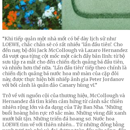
“Khi tiếp quản một nhà mốt có bề dày lịch sử như
LOEWE, chắc chắn sẽ có rất nhiều ‘lần đầu tiên’. Cho
đến nay, bộ đôi Jack McCollough và Lazaro Hernandez
đã vượt qua từng cột mốc một cách đầy bản lĩnh: từ bộ
sưu tập ra mắt cho đến chiến dịch quảng bá đầu tiên,
và nhiều hơn thế nữa. ‘Lần đầu tiên’ tiếp theo chính là
chiến dịch quảng bá nước hoa mở màn của cặp đôi
này, được thực hiện bởi nhiếp ảnh gia Peter Jordanov
với bối cảnh là quần đảo Canary hùng vĩ.”
Trở về với nguồn cội của thương hiệu, McCollough và
Hernandez đã tìm kiếm cảm hứng từ cảnh sắc thiên
nhiên rộng lớn và đa dạng của Tây Ban Nha. ‘Những
buổi hoàng hôn rực rỡ sắc màu. Những vùng đất xanh
mướt bất tận. Những triền đá hoang sơ. Nước hoa
LOEWE tìm về với thiên nhiên… Từ những đồng bằng