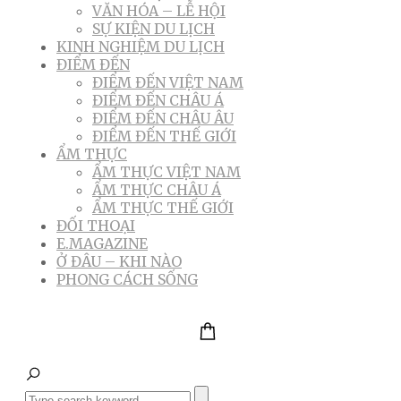
VĂN HÓA – LỄ HỘI
SỰ KIỆN DU LỊCH
KINH NGHIỆM DU LỊCH
ĐIỂM ĐẾN
ĐIỂM ĐẾN VIỆT NAM
ĐIỂM ĐẾN CHÂU Á
ĐIỂM ĐẾN CHÂU ÂU
ĐIỂM ĐẾN THẾ GIỚI
ẨM THỰC
ẨM THỰC VIỆT NAM
ẨM THỰC CHÂU Á
ẨM THỰC THẾ GIỚI
ĐỐI THOẠI
E.MAGAZINE
Ở ĐÂU – KHI NÀO
PHONG CÁCH SỐNG