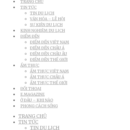
TRANG CHỦ
TIN TỨC
TIN DU LỊCH
VĂN HÓA – LỄ HỘI
SỰ KIỆN DU LỊCH
KINH NGHIỆM DU LỊCH
ĐIỂM ĐẾN
ĐIỂM ĐẾN VIỆT NAM
ĐIỂM ĐẾN CHÂU Á
ĐIỂM ĐẾN CHÂU ÂU
ĐIỂM ĐẾN THẾ GIỚI
ẨM THỰC
ẨM THỰC VIỆT NAM
ẨM THỰC CHÂU Á
ẨM THỰC THẾ GIỚI
ĐỐI THOẠI
E.MAGAZINE
Ở ĐÂU – KHI NÀO
PHONG CÁCH SỐNG
TRANG CHỦ
TIN TỨC
TIN DU LỊCH