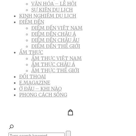
VĂN HÓA – LỄ HỘI
SỰ KIỆN DU LỊCH
KINH NGHIỆM DU LỊCH
ĐIỂM ĐẾN
ĐIỂM ĐẾN VIỆT NAM
ĐIỂM ĐẾN CHÂU Á
ĐIỂM ĐẾN CHÂU ÂU
ĐIỂM ĐẾN THẾ GIỚI
ẨM THỰC
ẨM THỰC VIỆT NAM
ẨM THỰC CHÂU Á
ẨM THỰC THẾ GIỚI
ĐỐI THOẠI
E.MAGAZINE
Ở ĐÂU – KHI NÀO
PHONG CÁCH SỐNG