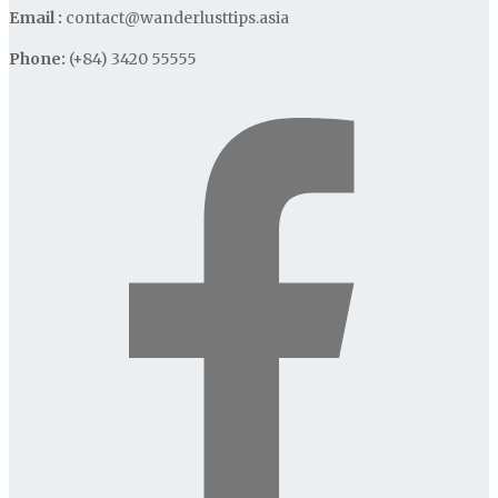
Email :
contact@wanderlusttips.asia
Phone:
(+84) 3420 55555