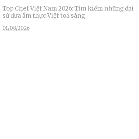
Top Chef Việt Nam 2026: Tìm kiếm những đại
sứ đưa ẩm thực Việt toả sáng
01/08/2026