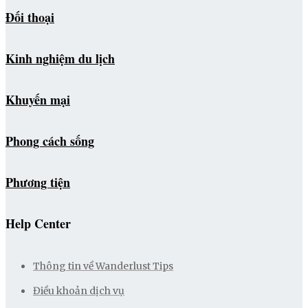
Đối thoại
Kinh nghiệm du lịch
Khuyến mại
Phong cách sống
Phương tiện
Help Center
Thông tin về Wanderlust Tips
Điều khoản dịch vụ