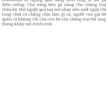
điên cuồng. Cha nàng bèn gả nàng cho chàng trai
chăn bò. Hai người quá say mê nhau nên suốt ngày chỉ
rong chơi và chẳng chịu làm gì cả, người con gái bỏ
quên cả khung cửi còn con bò của chàng trai thì lang
thang khắp nơi ở trên trời.