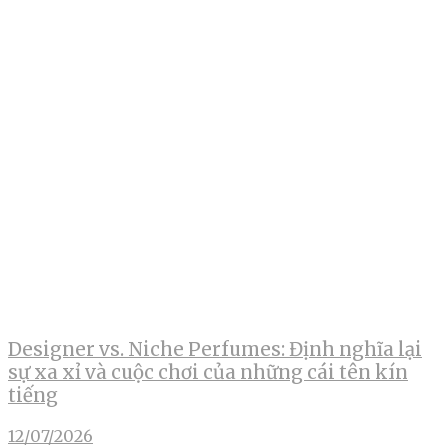
Designer vs. Niche Perfumes: Định nghĩa lại
sự xa xỉ và cuộc chơi của những cái tên kín
tiếng
12/07/2026