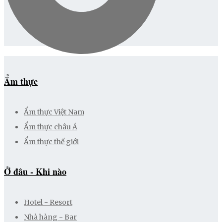
Ẩm thực
Ẩm thực Việt Nam
Ẩm thực châu Á
Ẩm thực thế giới
Ở đâu - Khi nào
Hotel - Resort
Nhà hàng - Bar