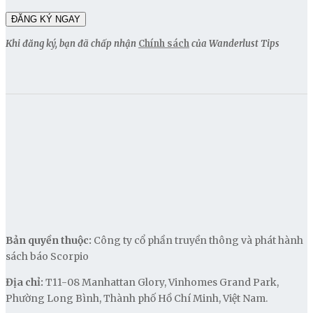
Khi đăng ký, bạn đã chấp nhận
Chính sách
của Wanderlust Tips
Bản quyền thuộc:
Công ty cổ phần truyền thông và phát hành
sách báo Scorpio
Địa chỉ:
T11-08 Manhattan Glory, Vinhomes Grand Park,
Phường Long Bình, Thành phố Hồ Chí Minh, Việt Nam.