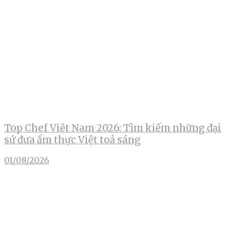
Top Chef Việt Nam 2026: Tìm kiếm những đại
sứ đưa ẩm thực Việt toả sáng
01/08/2026