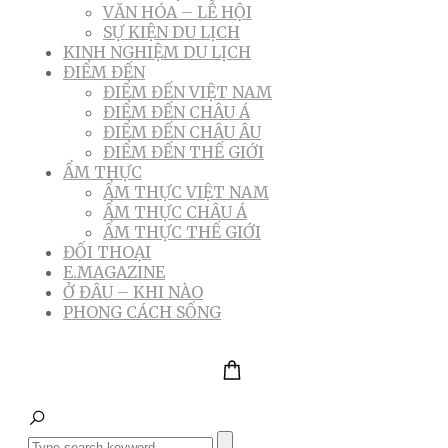
VĂN HÓA – LỄ HỘI
SỰ KIỆN DU LỊCH
KINH NGHIỆM DU LỊCH
ĐIỂM ĐẾN
ĐIỂM ĐẾN VIỆT NAM
ĐIỂM ĐẾN CHÂU Á
ĐIỂM ĐẾN CHÂU ÂU
ĐIỂM ĐẾN THẾ GIỚI
ẨM THỰC
ẨM THỰC VIỆT NAM
ẨM THỰC CHÂU Á
ẨM THỰC THẾ GIỚI
ĐỐI THOẠI
E.MAGAZINE
Ở ĐÂU – KHI NÀO
PHONG CÁCH SỐNG