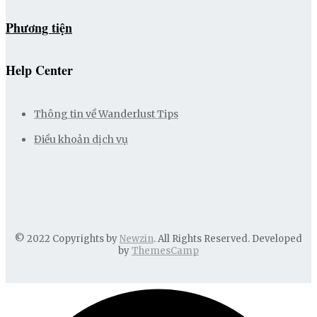
Phương tiện
Help Center
Thông tin về Wanderlust Tips
Điều khoản dịch vụ
© 2022 Copyrights by
Newzin
. All Rights Reserved. Developed
by
ThemesCamp