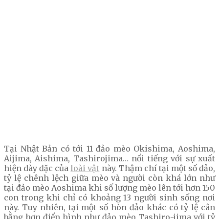
Tại Nhật Bản có tới 11 đảo mèo Okishima, Aoshima,
Aijima, Aishima, Tashirojima… nổi tiếng với sự xuất
hiện dày đặc của
loài vật
này. Thậm chí tại một số đảo,
tỷ lệ chênh lệch giữa mèo và người còn khá lớn như
tại đảo mèo Aoshima khi số lượng mèo lên tới hơn 150
con trong khi chỉ có khoảng 13 người sinh sống nơi
này. Tuy nhiên, tại một số hòn đảo khác có tỷ lệ cân
bằng hơn điển hình như đảo mèo Tashiro-jima với tỷ