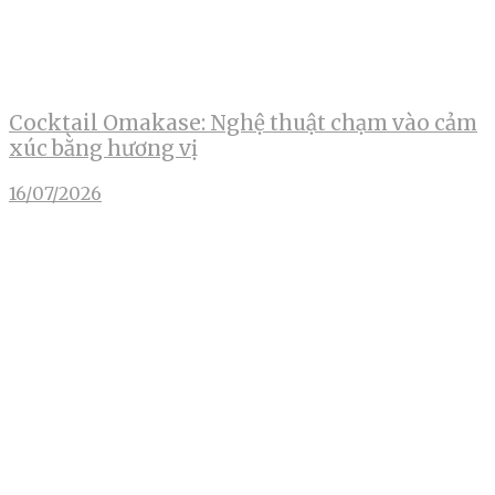
Cocktail Omakase: Nghệ thuật chạm vào cảm
xúc bằng hương vị
16/07/2026