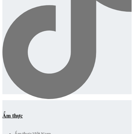
Ẩm thực
Ẩm thực Việt Nam