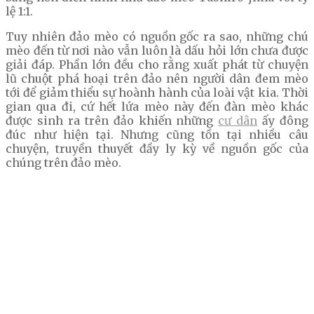
lệ 1:1.
Tuy nhiên đảo mèo có nguồn gốc ra sao, những chú
mèo đến từ nơi nào vẫn luôn là dấu hỏi lớn chưa được
giải đáp. Phần lớn đều cho rằng xuất phát từ chuyện
lũ chuột phá hoại trên đảo nên người dân đem mèo
tới để giảm thiểu sự hoành hành của loài vật kia. Thời
gian qua đi, cứ hết lứa mèo này đến đàn mèo khác
được sinh ra trên đảo khiến những
cư dân
ấy đông
đúc như hiện tại. Nhưng cũng tồn tại nhiều câu
chuyện, truyền thuyết đầy ly kỳ về nguồn gốc của
chúng trên đảo mèo.