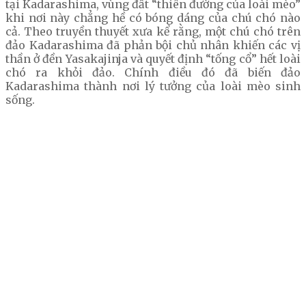
tại Kadarashima, vùng đất “thiên đường của loài mèo”
khi nơi này chẳng hề có bóng dáng của chú chó nào
cả. Theo truyền thuyết xưa kể rằng, một chú chó trên
đảo Kadarashima đã phản bội chủ nhân khiến các vị
thần ở đền Yasakajinja và quyết định “tống cổ” hết loài
chó ra khỏi đảo. Chính điều đó đã biến đảo
Kadarashima thành nơi lý tưởng của loài mèo sinh
sống.