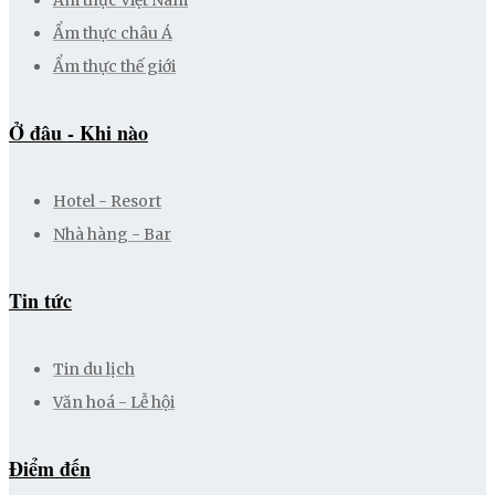
Ẩm thực châu Á
Ẩm thực thế giới
Ở đâu - Khi nào
Hotel - Resort
Nhà hàng - Bar
Tin tức
Tin du lịch
Văn hoá - Lễ hội
Điểm đến