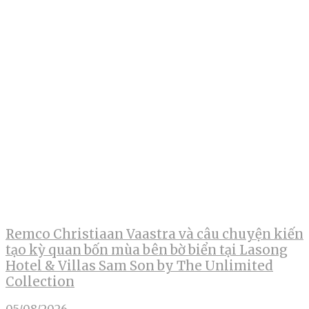
Remco Christiaan Vaastra và câu chuyện kiến
tạo kỳ quan bốn mùa bên bờ biển tại Lasong
Hotel & Villas Sam Son by The Unlimited
Collection