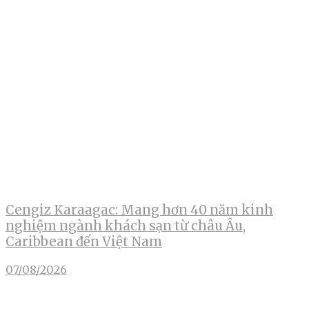
Cengiz Karaagac: Mang hơn 40 năm kinh
nghiệm ngành khách sạn từ châu Âu,
Caribbean đến Việt Nam
07/08/2026