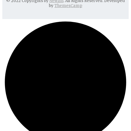
© 2022 Copyrights by
Newzin
. All Rights Reserved. Developed
by
ThemesCamp