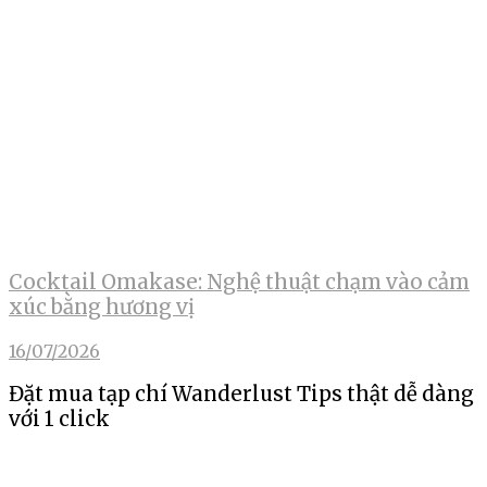
Cocktail Omakase: Nghệ thuật chạm vào cảm
xúc bằng hương vị
16/07/2026
Đặt mua tạp chí Wanderlust Tips thật dễ dàng
với 1 click