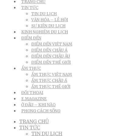
TRANG CHỦ
TIN TỨC
TIN DU LỊCH
VĂN HÓA – LỄ HỘI
SỰ KIỆN DU LỊCH
KINH NGHIỆM DU LỊCH
ĐIỂM ĐẾN
ĐIỂM ĐẾN VIỆT NAM
ĐIỂM ĐẾN CHÂU Á
ĐIỂM ĐẾN CHÂU ÂU
ĐIỂM ĐẾN THẾ GIỚI
ẨM THỰC
ẨM THỰC VIỆT NAM
ẨM THỰC CHÂU Á
ẨM THỰC THẾ GIỚI
ĐỐI THOẠI
E.MAGAZINE
Ở ĐÂU – KHI NÀO
PHONG CÁCH SỐNG
TRANG CHỦ
TIN TỨC
TIN DU LỊCH