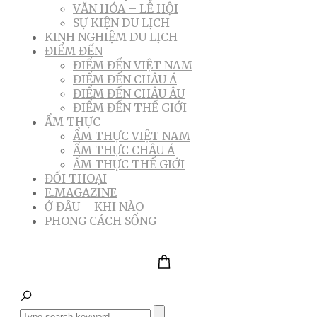
VĂN HÓA – LỄ HỘI
SỰ KIỆN DU LỊCH
KINH NGHIỆM DU LỊCH
ĐIỂM ĐẾN
ĐIỂM ĐẾN VIỆT NAM
ĐIỂM ĐẾN CHÂU Á
ĐIỂM ĐẾN CHÂU ÂU
ĐIỂM ĐẾN THẾ GIỚI
ẨM THỰC
ẨM THỰC VIỆT NAM
ẨM THỰC CHÂU Á
ẨM THỰC THẾ GIỚI
ĐỐI THOẠI
E.MAGAZINE
Ở ĐÂU – KHI NÀO
PHONG CÁCH SỐNG