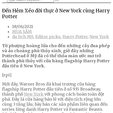
Đến Hẻm Xéo đời thực ở New York cùng Harry
Potter
18/06/2021
MUA SẮM
du lịch Mỹ
,
Editor picks
,
Harry Potter
,
New York
Từ phượng hoàng lửa cho đến những cây đua phép
và áo choàng phù thủy sinh, giờ đây những
Potterhead ở Mỹ đã có thể thỏa mãn ước mơ trở
thành phù thủy với cửa hàng flagship Harry Potter
đầu tiên ở New York.
[rpi]
Mới đây, Warner Bros đã khai trương cửa hàng
flagship Harry Potter đầu tiên ở số 935 Broadway,
thành phố
New York
với phong cách hoàn toàn đột
phá. Đây là cửa hàng bán lẻ với diện tích rộng lớn
cùng 3 tầng lầu, bày bán các sản phẩm liên quan đến
series lừng danh Harry Potter và Fantastic Beasts.