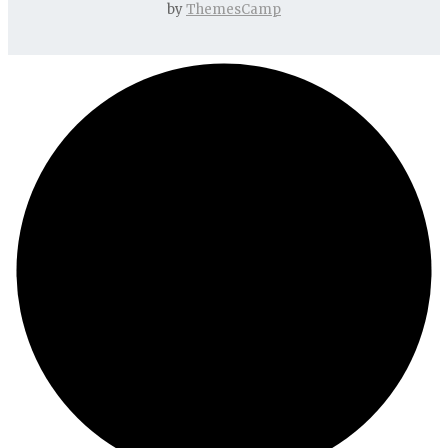
by
ThemesCamp