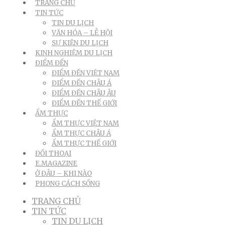
TRANG CHỦ
TIN TỨC
TIN DU LỊCH
VĂN HÓA – LỄ HỘI
SỰ KIỆN DU LỊCH
KINH NGHIỆM DU LỊCH
ĐIỂM ĐẾN
ĐIỂM ĐẾN VIỆT NAM
ĐIỂM ĐẾN CHÂU Á
ĐIỂM ĐẾN CHÂU ÂU
ĐIỂM ĐẾN THẾ GIỚI
ẨM THỰC
ẨM THỰC VIỆT NAM
ẨM THỰC CHÂU Á
ẨM THỰC THẾ GIỚI
ĐỐI THOẠI
E.MAGAZINE
Ở ĐÂU – KHI NÀO
PHONG CÁCH SỐNG
TRANG CHỦ
TIN TỨC
TIN DU LỊCH