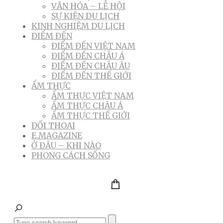
VĂN HÓA – LỄ HỘI
SỰ KIỆN DU LỊCH
KINH NGHIỆM DU LỊCH
ĐIỂM ĐẾN
ĐIỂM ĐẾN VIỆT NAM
ĐIỂM ĐẾN CHÂU Á
ĐIỂM ĐẾN CHÂU ÂU
ĐIỂM ĐẾN THẾ GIỚI
ẨM THỰC
ẨM THỰC VIỆT NAM
ẨM THỰC CHÂU Á
ẨM THỰC THẾ GIỚI
ĐỐI THOẠI
E.MAGAZINE
Ở ĐÂU – KHI NÀO
PHONG CÁCH SỐNG