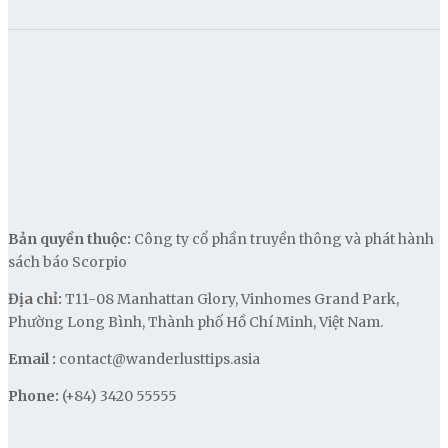
Bản quyền thuộc:
Công ty cổ phần truyền thông và phát hành
sách báo Scorpio
Địa chỉ:
T11-08 Manhattan Glory, Vinhomes Grand Park,
Phường Long Bình, Thành phố Hồ Chí Minh, Việt Nam.
Email :
contact@wanderlusttips.asia
Phone:
(+84) 3420 55555