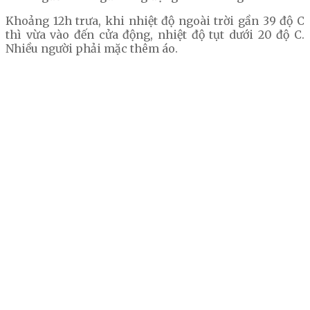
Khoảng 12h trưa, khi nhiệt độ ngoài trời gần 39 độ C
thì vừa vào đến cửa động, nhiệt độ tụt dưới 20 độ C.
Nhiều người phải mặc thêm áo.