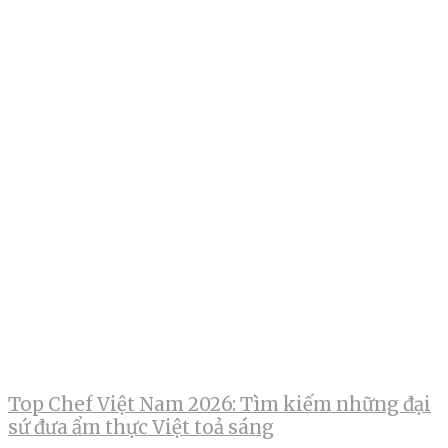
Top Chef Việt Nam 2026: Tìm kiếm những đại
sứ đưa ẩm thực Việt toả sáng