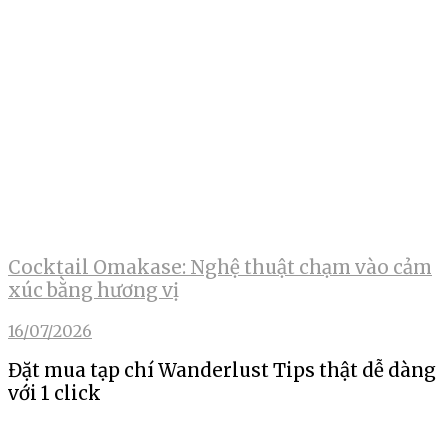
Cocktail Omakase: Nghệ thuật chạm vào cảm
xúc bằng hương vị
16/07/2026
Đặt mua tạp chí Wanderlust Tips thật dễ dàng
với 1 click