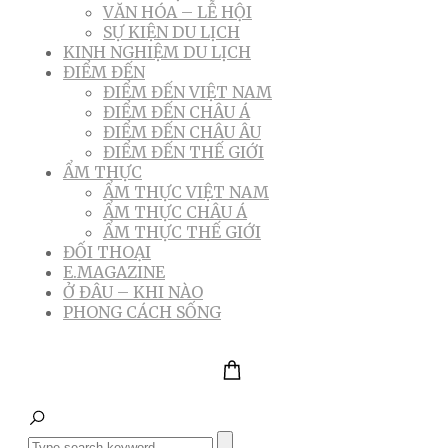
VĂN HÓA – LỄ HỘI
SỰ KIỆN DU LỊCH
KINH NGHIỆM DU LỊCH
ĐIỂM ĐẾN
ĐIỂM ĐẾN VIỆT NAM
ĐIỂM ĐẾN CHÂU Á
ĐIỂM ĐẾN CHÂU ÂU
ĐIỂM ĐẾN THẾ GIỚI
ẨM THỰC
ẨM THỰC VIỆT NAM
ẨM THỰC CHÂU Á
ẨM THỰC THẾ GIỚI
ĐỐI THOẠI
E.MAGAZINE
Ở ĐÂU – KHI NÀO
PHONG CÁCH SỐNG