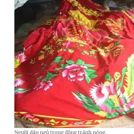
Người dân ngủ trong động tránh nóng.