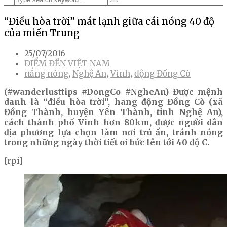
“Điều hòa trời” mát lạnh giữa cái nóng 40 độ
của miền Trung
25/07/2016
ĐIỂM ĐẾN VIỆT NAM
nắng nóng
,
Nghệ An
,
Vinh
,
động Đồng Cò
(#wanderlusttips #DongCo #NgheAn) Được mệnh
danh là “điều hòa trời”, hang động Đồng Cò (xã
Đồng Thành, huyện Yên Thành, tỉnh Nghệ An),
cách thành phố Vinh hơn 80km, được người dân
địa phương lựa chọn làm nơi trú ẩn, tránh nóng
trong những ngày thời tiết oi bức lên tới 40 độ C.
[rpi]