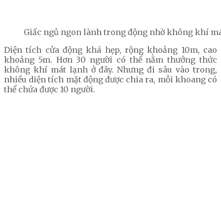
Giấc ngủ ngon lành trong động nhờ không khí má
Diện tích cửa động khá hẹp, rộng khoảng 10m, cao
khoảng 5m. Hơn 30 người có thể nằm thưởng thức
không khí mát lạnh ở đây. Nhưng đi sâu vào trong,
nhiều diện tích mặt động được chia ra, mỗi khoang có
thể chứa được 10 người.