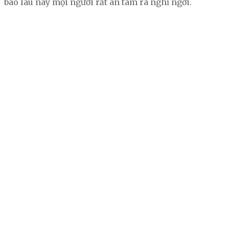
bao lâu nay mọi người rất an tâm ra nghỉ ngơi.