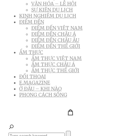
VĂN HÓA – LỄ HỘI
SỰ KIỆN DU LỊCH
KINH NGHIỆM DU LỊCH
ĐIỂM ĐẾN
ĐIỂM ĐẾN VIỆT NAM
ĐIỂM ĐẾN CHÂU Á
ĐIỂM ĐẾN CHÂU ÂU
ĐIỂM ĐẾN THẾ GIỚI
ẨM THỰC
ẨM THỰC VIỆT NAM
ẨM THỰC CHÂU Á
ẨM THỰC THẾ GIỚI
ĐỐI THOẠI
E.MAGAZINE
Ở ĐÂU – KHI NÀO
PHONG CÁCH SỐNG