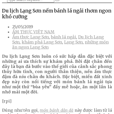
Du lịch Lạng Sơn nếm bánh lá ngải thơm ngon
khó cưỡng
25/05/2019
ẨM THỰC VIỆT NAM
Ẩm thực Lạng Sơn
,
bánh lá ngải
,
Du lịch Lạng
Sơn
,
khám phá Lạng Sơn
,
Lạng Sơn
,
những món
ăn ngon Lạng Sơn
Du lịch Lạng Sơn luôn có sức hấp dẫn đặc biệt với
những ai ưa thích sự khám phá. Bởi đặt chân đến
đây là bạn đã bước vào thế giới của cảnh sắc phong
thủy hữu tình, con người thân thiện, nền ẩm thực
đậm đà níu chân du khách. Đặc biệt, miền đất xinh
đẹp này còn nổi tiếng với món bánh lá ngải tựa
như một thứ “bùa yêu” đầy mê hoặc, ăn một lần là
nhớ mãi một đời.
[rpi]
Đúng như tên gọi,
món bánh dân dã
này được làm từ lá