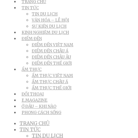
TRANG CHỦ
TIN TỨC
TIN DU LỊCH
VĂN HÓA – LỄ HỘI
SỰ KIỆN DU LỊCH
KINH NGHIỆM DU LỊCH
ĐIỂM ĐẾN
ĐIỂM ĐẾN VIỆT NAM
ĐIỂM ĐẾN CHÂU Á
ĐIỂM ĐẾN CHÂU ÂU
ĐIỂM ĐẾN THẾ GIỚI
ẨM THỰC
ẨM THỰC VIỆT NAM
ẨM THỰC CHÂU Á
ẨM THỰC THẾ GIỚI
ĐỐI THOẠI
E.MAGAZINE
Ở ĐÂU – KHI NÀO
PHONG CÁCH SỐNG
TRANG CHỦ
TIN TỨC
TIN DU LỊCH