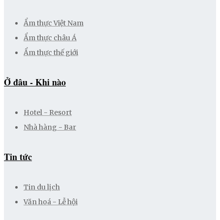
Ẩm thực Việt Nam
Ẩm thực châu Á
Ẩm thực thế giới
Ở đâu - Khi nào
Hotel - Resort
Nhà hàng - Bar
Tin tức
Tin du lịch
Văn hoá - Lễ hội