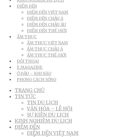
KINH NGHIỆM DU LỊCH
ĐIỂM ĐẾN
ĐIỂM ĐẾN VIỆT NAM
ĐIỂM ĐẾN CHÂU Á
ĐIỂM ĐẾN CHÂU ÂU
ĐIỂM ĐẾN THẾ GIỚI
ẨM THỰC
ẨM THỰC VIỆT NAM
ẨM THỰC CHÂU Á
ẨM THỰC THẾ GIỚI
ĐỐI THOẠI
E.MAGAZINE
Ở ĐÂU – KHI NÀO
PHONG CÁCH SỐNG
TRANG CHỦ
TIN TỨC
TIN DU LỊCH
VĂN HÓA – LỄ HỘI
SỰ KIỆN DU LỊCH
KINH NGHIỆM DU LỊCH
ĐIỂM ĐẾN
ĐIỂM ĐẾN VIỆT NAM