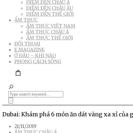
ĐIỂM ĐẾN CHÂU Á
ĐIỂM ĐẾN CHÂU ÂU
ĐIỂM ĐẾN THẾ GIỚI
ẨM THỰC
ẨM THỰC VIỆT NAM
ẨM THỰC CHÂU Á
ẨM THỰC THẾ GIỚI
ĐỐI THOẠI
E.MAGAZINE
Ở ĐÂU – KHI NÀO
PHONG CÁCH SỐNG
Dubai: Khám phá 6 món ăn dát vàng xa xỉ của g
21/11/2019
ẨM THỰC CHÂU Á