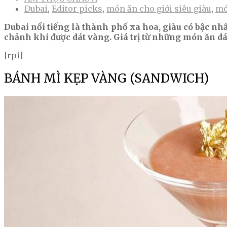
Dubai
,
Editor picks
,
món ăn cho giới siêu giàu
,
mó
Dubai nổi tiếng là thành phố xa hoa, giàu có bậc nhấ
chảnh khi được dát vàng. Giá trị từ những món ăn dá
[rpi]
BÁNH MÌ KẸP VÀNG (SANDWICH)