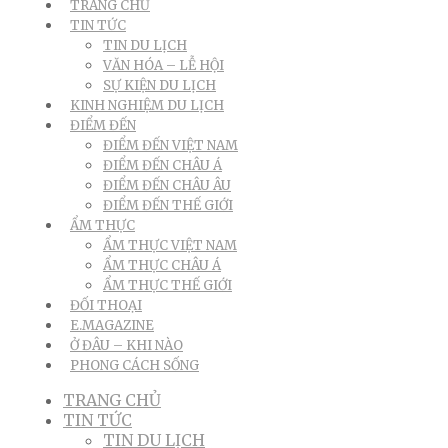
TRANG CHỦ
TIN TỨC
TIN DU LỊCH
VĂN HÓA – LỄ HỘI
SỰ KIỆN DU LỊCH
KINH NGHIỆM DU LỊCH
ĐIỂM ĐẾN
ĐIỂM ĐẾN VIỆT NAM
ĐIỂM ĐẾN CHÂU Á
ĐIỂM ĐẾN CHÂU ÂU
ĐIỂM ĐẾN THẾ GIỚI
ẨM THỰC
ẨM THỰC VIỆT NAM
ẨM THỰC CHÂU Á
ẨM THỰC THẾ GIỚI
ĐỐI THOẠI
E.MAGAZINE
Ở ĐÂU – KHI NÀO
PHONG CÁCH SỐNG
TRANG CHỦ
TIN TỨC
TIN DU LỊCH