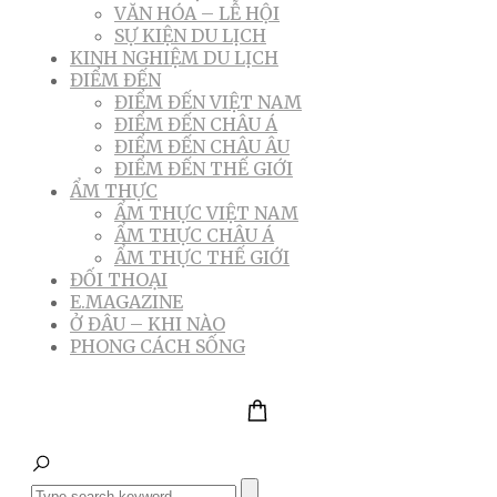
VĂN HÓA – LỄ HỘI
SỰ KIỆN DU LỊCH
KINH NGHIỆM DU LỊCH
ĐIỂM ĐẾN
ĐIỂM ĐẾN VIỆT NAM
ĐIỂM ĐẾN CHÂU Á
ĐIỂM ĐẾN CHÂU ÂU
ĐIỂM ĐẾN THẾ GIỚI
ẨM THỰC
ẨM THỰC VIỆT NAM
ẨM THỰC CHÂU Á
ẨM THỰC THẾ GIỚI
ĐỐI THOẠI
E.MAGAZINE
Ở ĐÂU – KHI NÀO
PHONG CÁCH SỐNG