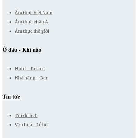
Ẩm thực Việt Nam
Ẩm thực châu Á
Ẩm thực thế giới
Ở đâu - Khi nào
Hotel - Resort
Nhà hàng - Bar
Tin tức
Tin du lịch
Văn hoá - Lễ hội