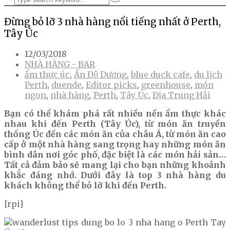
Đừng bỏ lỡ 3 nhà hàng nổi tiếng nhất ở Perth,
Tây Úc
12/03/2018
NHÀ HÀNG - BAR
ẩm thực úc
,
Ấn Độ Dương
,
blue duck cafe
,
du lịch
Perth
,
duende
,
Editor picks
,
greenhouse
,
món
ngon
,
nhà hàng
,
Perth
,
Tây Úc
,
Địa Trung Hải
Bạn có thể khám phá rất nhiều nền ẩm thực khác
nhau khi đến Perth (Tây Úc), từ món ăn truyền
thống Úc đến các món ăn của châu Á, từ món ăn cao
cấp ở một nhà hàng sang trọng hay những món ăn
bình dân nơi góc phố, đặc biệt là các món hải sản…
Tất cả đảm bảo sẽ mang lại cho bạn những khoảnh
khắc đáng nhớ. Dưới đây là top 3 nhà hàng du
khách không thể bỏ lỡ khi đến Perth.
[rpi]