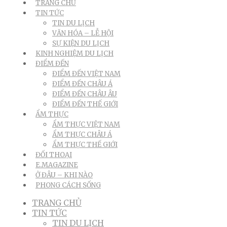
TRANG CHỦ
TIN TỨC
TIN DU LỊCH
VĂN HÓA – LỄ HỘI
SỰ KIỆN DU LỊCH
KINH NGHIỆM DU LỊCH
ĐIỂM ĐẾN
ĐIỂM ĐẾN VIỆT NAM
ĐIỂM ĐẾN CHÂU Á
ĐIỂM ĐẾN CHÂU ÂU
ĐIỂM ĐẾN THẾ GIỚI
ẨM THỰC
ẨM THỰC VIỆT NAM
ẨM THỰC CHÂU Á
ẨM THỰC THẾ GIỚI
ĐỐI THOẠI
E.MAGAZINE
Ở ĐÂU – KHI NÀO
PHONG CÁCH SỐNG
TRANG CHỦ
TIN TỨC
TIN DU LỊCH