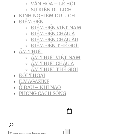
VĂN HÓA – LỄ HỘI
SỰ KIỆN DU LỊCH
KINH NGHIỆM DU LỊCH
ĐIỂM ĐẾN
ĐIỂM ĐẾN VIỆT NAM
ĐIỂM ĐẾN CHÂU Á
ĐIỂM ĐẾN CHÂU ÂU
ĐIỂM ĐẾN THẾ GIỚI
ẨM THỰC
ẨM THỰC VIỆT NAM
ẨM THỰC CHÂU Á
ẨM THỰC THẾ GIỚI
ĐỐI THOẠI
E.MAGAZINE
Ở ĐÂU – KHI NÀO
PHONG CÁCH SỐNG