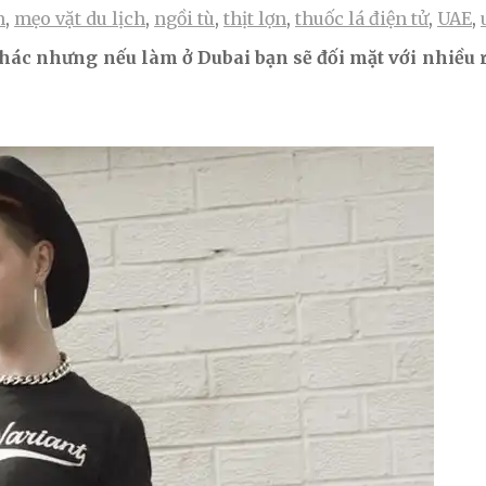
m
,
mẹo vặt du lịch
,
ngồi tù
,
thịt lợn
,
thuốc lá điện tử
,
UAE
,
ác nhưng nếu làm ở Dubai bạn sẽ đối mặt với nhiều r