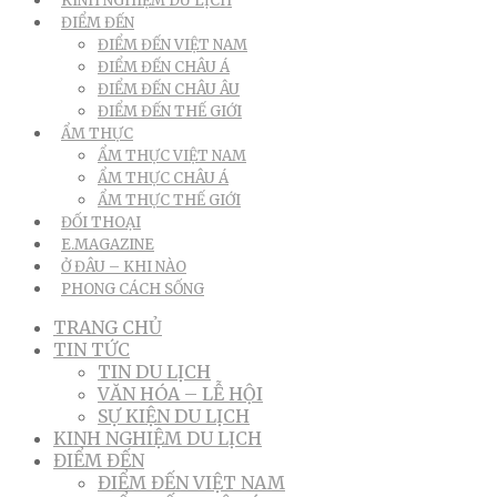
KINH NGHIỆM DU LỊCH
ĐIỂM ĐẾN
ĐIỂM ĐẾN VIỆT NAM
ĐIỂM ĐẾN CHÂU Á
ĐIỂM ĐẾN CHÂU ÂU
ĐIỂM ĐẾN THẾ GIỚI
ẨM THỰC
ẨM THỰC VIỆT NAM
ẨM THỰC CHÂU Á
ẨM THỰC THẾ GIỚI
ĐỐI THOẠI
E.MAGAZINE
Ở ĐÂU – KHI NÀO
PHONG CÁCH SỐNG
TRANG CHỦ
TIN TỨC
TIN DU LỊCH
VĂN HÓA – LỄ HỘI
SỰ KIỆN DU LỊCH
KINH NGHIỆM DU LỊCH
ĐIỂM ĐẾN
ĐIỂM ĐẾN VIỆT NAM