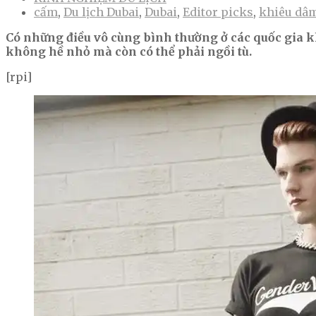
cấm
,
Du lịch Dubai
,
Dubai
,
Editor picks
,
khiêu dâ
Có những điều vô cùng bình thường ở các quốc gia kh
không hề nhỏ mà còn có thể phải ngồi tù.
[rpi]