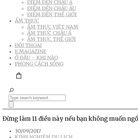
ĐIỂM ĐẾN CHÂU Á
ĐIỂM ĐẾN CHÂU ÂU
ĐIỂM ĐẾN THẾ GIỚI
ẨM THỰC
ẨM THỰC VIỆT NAM
ẨM THỰC CHÂU Á
ẨM THỰC THẾ GIỚI
ĐỐI THOẠI
E.MAGAZINE
Ở ĐÂU – KHI NÀO
PHONG CÁCH SỐNG
Đừng làm 11 điều này nếu bạn không muốn ngồi
30/09/2017
KINH NGHIỆM DU LỊCH