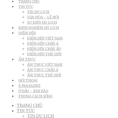
TRANG CHỦ
TIN TỨC
TIN DU LỊCH
VĂN HÓA – LỄ HỘI
SỰ KIỆN DU LỊCH
KINH NGHIỆM DU LỊCH
ĐIỂM ĐẾN
ĐIỂM ĐẾN VIỆT NAM
ĐIỂM ĐẾN CHÂU Á
ĐIỂM ĐẾN CHÂU ÂU
ĐIỂM ĐẾN THẾ GIỚI
ẨM THỰC
ẨM THỰC VIỆT NAM
ẨM THỰC CHÂU Á
ẨM THỰC THẾ GIỚI
ĐỐI THOẠI
E.MAGAZINE
Ở ĐÂU – KHI NÀO
PHONG CÁCH SỐNG
TRANG CHỦ
TIN TỨC
TIN DU LỊCH