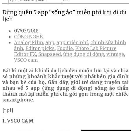
Đừng quên 5 app “sống ảo” miễn phí khi đi du
lịch
07/03/2018
CÔNG NGHỆ
Analog Film
,
app
,
app miễn phí
,
chỉnh sửa hình
ảnh
,
Editor picks
,
Foodie
,
Photo Lab Picture
Editor FX
,
Snapseed
,
ứng dụng di động
,
vintage
,
VSCO cam
Bất kì một ai khi đi du lịch đều muốn lưu lại và chia
sẻ những khoảnh khắc tuyệt vời nhất bên gia đình
và bạn bè của họ. Gần đây, giới trẻ đang truyền tai
nhau về 5 app (ứng dụng di động) sống ảo thần
thánh mà lại miễn phí chỉ gói gọn trong một chiếc
smartphone.
[rpi]
1. VSCO CAM