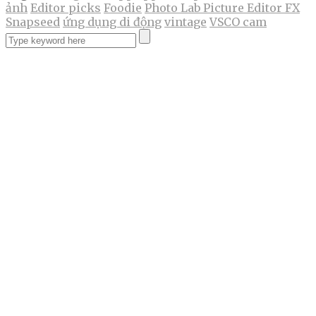
ảnh
Editor picks
Foodie
Photo Lab Picture Editor FX
Snapseed
ứng dụng di động
vintage
VSCO cam