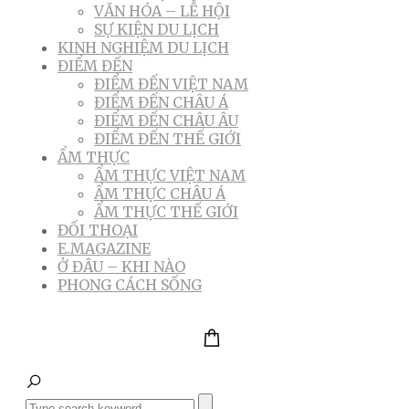
VĂN HÓA – LỄ HỘI
SỰ KIỆN DU LỊCH
KINH NGHIỆM DU LỊCH
ĐIỂM ĐẾN
ĐIỂM ĐẾN VIỆT NAM
ĐIỂM ĐẾN CHÂU Á
ĐIỂM ĐẾN CHÂU ÂU
ĐIỂM ĐẾN THẾ GIỚI
ẨM THỰC
ẨM THỰC VIỆT NAM
ẨM THỰC CHÂU Á
ẨM THỰC THẾ GIỚI
ĐỐI THOẠI
E.MAGAZINE
Ở ĐÂU – KHI NÀO
PHONG CÁCH SỐNG