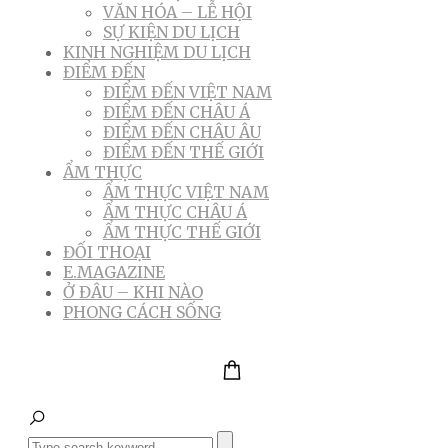
VĂN HÓA – LỄ HỘI
SỰ KIỆN DU LỊCH
KINH NGHIỆM DU LỊCH
ĐIỂM ĐẾN
ĐIỂM ĐẾN VIỆT NAM
ĐIỂM ĐẾN CHÂU Á
ĐIỂM ĐẾN CHÂU ÂU
ĐIỂM ĐẾN THẾ GIỚI
ẨM THỰC
ẨM THỰC VIỆT NAM
ẨM THỰC CHÂU Á
ẨM THỰC THẾ GIỚI
ĐỐI THOẠI
E.MAGAZINE
Ở ĐÂU – KHI NÀO
PHONG CÁCH SỐNG