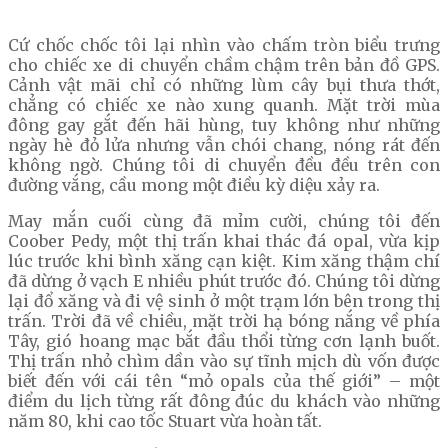
Cứ chốc chốc tôi lại nhìn vào chấm tròn biểu trưng
cho chiếc xe di chuyển chầm chậm trên bản đồ GPS.
Cảnh vật mãi chỉ có những lùm cây bụi thưa thớt,
chẳng có chiếc xe nào xung quanh. Mặt trời mùa
đông gay gắt đến hãi hùng, tuy không như những
ngày hè đỏ lửa nhưng vẫn chói chang, nóng rát đến
không ngờ. Chúng tôi di chuyển đều đều trên con
đường vắng, cầu mong một điều kỳ diệu xảy ra.
May mắn cuối cùng đã mỉm cười, chúng tôi đến
Coober Pedy, một thị trấn khai thác đá opal, vừa kịp
lúc trước khi bình xăng cạn kiệt. Kim xăng thậm chí
đã dừng ở vạch E nhiều phút trước đó. Chúng tôi dừng
lại đổ xăng và đi vệ sinh ở một trạm lớn bên trong thị
trấn. Trời đã về chiều, mặt trời hạ bóng nắng về phía
Tây, gió hoang mạc bắt đầu thổi từng cơn lạnh buốt.
Thị trấn nhỏ chìm dần vào sự tĩnh mịch dù vốn được
biết đến với cái tên “mỏ opals của thế giới” – một
điểm du lịch từng rất đông đúc du khách vào những
năm 80, khi cao tốc Stuart vừa hoàn tất.