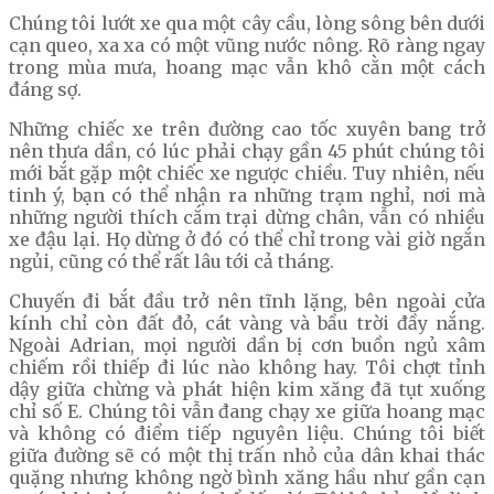
Chúng tôi lướt xe qua một cây cầu, lòng sông bên dưới
cạn queo, xa xa có một vũng nước nông. Rõ ràng ngay
trong mùa mưa, hoang mạc vẫn khô cằn một cách
đáng sợ.
Những chiếc xe trên đường cao tốc xuyên bang trở
nên thưa dần, có lúc phải chạy gần 45 phút chúng tôi
mới bắt gặp một chiếc xe ngược chiều. Tuy nhiên, nếu
tinh ý, bạn có thể nhận ra những trạm nghỉ, nơi mà
những người thích cắm trại dừng chân, vẫn có nhiều
xe đậu lại. Họ dừng ở đó có thể chỉ trong vài giờ ngắn
ngủi, cũng có thể rất lâu tới cả tháng.
Chuyến đi bắt đầu trở nên tĩnh lặng, bên ngoài cửa
kính chỉ còn đất đỏ, cát vàng và bầu trời đầy nắng.
Ngoài Adrian, mọi người dần bị cơn buồn ngủ xâm
chiếm rồi thiếp đi lúc nào không hay. Tôi chợt tỉnh
dậy giữa chừng và phát hiện kim xăng đã tụt xuống
chỉ số E. Chúng tôi vẫn đang chạy xe giữa hoang mạc
và không có điểm tiếp nguyên liệu. Chúng tôi biết
giữa đường sẽ có một thị trấn nhỏ của dân khai thác
quặng nhưng không ngờ bình xăng hầu như gần cạn