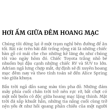
HƠI ẤM GIỮA ĐÊM HOANG MẠC
Chúng tôi dừng lại ở một trạm nghỉ bên đường để ăn
tối. Rải rác trên bãi đất trống rộng rãi là những chiếc
bàn gỗ có mái che cho những kẻ lãng du như chúng
tôi vào ngày hôm đó. Chiếc Toyota trắng nhỏ bé
nhuốm bụi đậu cạnh những chiếc RV và SUV to lớn.
Adrian ngả lưng chợp mắt, dự định sẽ đi xuyên hoang
mạc đêm nay và theo tính toán sẽ đến Alice Spring
vào giữa khuya.
Bầu trời ngả dần sang màu tím pha đỏ. Những đám
mây phía cuối chân trời trở nên rực rỡ, bất chợt có
một nỗi buồn cô độc giữa hoang mạc lặng thinh. Mặt
trời đã sắp khuất hẳn, những tia nắng cuối cùng trở
nên yếu ớt như hồi quang phản chiếu của một người