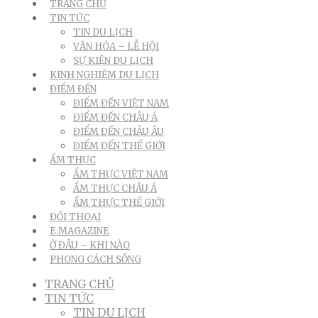
TRANG CHỦ
TIN TỨC
TIN DU LỊCH
VĂN HÓA – LỄ HỘI
SỰ KIỆN DU LỊCH
KINH NGHIỆM DU LỊCH
ĐIỂM ĐẾN
ĐIỂM ĐẾN VIỆT NAM
ĐIỂM ĐẾN CHÂU Á
ĐIỂM ĐẾN CHÂU ÂU
ĐIỂM ĐẾN THẾ GIỚI
ẨM THỰC
ẨM THỰC VIỆT NAM
ẨM THỰC CHÂU Á
ẨM THỰC THẾ GIỚI
ĐỐI THOẠI
E.MAGAZINE
Ở ĐÂU – KHI NÀO
PHONG CÁCH SỐNG
TRANG CHỦ
TIN TỨC
TIN DU LỊCH