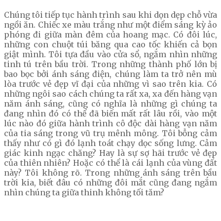
Chúng tôi tiếp tục hành trình sau khi dọn dẹp chỗ vừa
ngồi ăn. Chiếc xe màu trắng như một điểm sáng kỳ ảo
phóng đi giữa màn đêm của hoang mạc. Có đôi lúc,
những con chuột túi băng qua cao tốc khiến cả bọn
giật mình. Tôi tựa đầu vào cửa sổ, ngắm nhìn những
tinh tú trên bầu trời. Trong những thành phố lớn bị
bao bọc bởi ánh sáng điện, chúng làm ta trở nên mù
lòa trước vẻ đẹp vĩ đại của những vì sao trên kia. Có
những ngôi sao cách chúng ta rất xa, xa đến hàng vạn
năm ánh sáng, cũng có nghĩa là những gì chúng ta
đang nhìn đó có thể đã biến mất rất lâu rồi, vào một
lúc nào đó giữa hành trình cô độc dài hàng vạn năm
của tia sáng trong vũ trụ mênh mông. Tôi bỗng cảm
thấy như có gì đó lạnh toát chạy dọc sống lưng. Cảm
giác kinh ngạc chăng? Hay là sự sợ hãi trước vẻ đẹp
của thiên nhiên? Hoặc có thể là cái lạnh của vùng đất
này? Tôi không rõ. Trong những ánh sáng trên bầu
trời kia, biết đâu có những đôi mắt cũng đang ngắm
nhìn chúng ta giữa thinh không tối tăm?