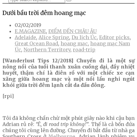
Dưới bầu trời đêm hoang mạc
02/02/2019
E.MAGAZINE
,
ĐIỂM ĐẾN CHÂU ÂU
Adelaide
,
Alice Spring
,
Du lịch Úc
,
Editor picks
,
Great Ocean Road
,
hoang mạc
,
hoang mạc Nam
Úc
,
Northern Territory
,
road-trip
[Wanderlust Tips 12/2018] Chuyến đi là một sự
nông nổi của tuổi thanh xuân cuồng dại, đầy nhiệt
huyết, thậm chí là điên rồ với một chiếc xe cạn
xăng giữa hoang mạc và một nồi lẩu nghi ngút
khói giữa trời đêm lạnh cắt da đầu đông.
[rpi]
Tôi đã không chần chừ một phút giây nào khi cậu bạn
Adrian rủ rê:
“Ê, đi road trip không?”
. Thế là cả bốn đứa
chúng tôi cùng lên đường. Chuyến đi bắt đầu từ nhà ga
Southern Cross ở
Melbourne
, Adrian lãnh nhiệm vụ