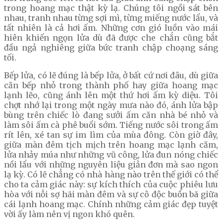
trong hoang mạc thật kỳ lạ. Chúng tôi ngồi sát bên
nhau, tranh nhau từng sợi mì, từng miếng nước lẩu, và
tất nhiên là cả hơi ấm. Những cơn gió luồn vào mái
hiên khiến ngọn lửa dù đã được che chắn cũng bắt
đầu ngả nghiêng giữa bức tranh chập choạng sáng
tối.
Bếp lửa, có lẽ đúng là bếp lửa, ở bất cứ nơi đâu, dù giữa
căn bếp nhỏ trong thành phố hay giữa hoang mạc
lạnh lẽo, cũng ánh lên một thứ hơi ấm kỳ diệu. Tôi
chợt nhớ lại trong một ngày mưa nào đó, ánh lửa bập
bùng trên chiếc lò đang sưởi ấm căn nhà bé nhỏ và
làm sôi ấm cà phê buổi sớm. Tiếng nước sôi trong ấm
rít lên, xé tan sự im lìm của mùa đông. Còn giờ đây,
giữa màn đêm tịch mịch trên hoang mạc lạnh căm,
lửa nhảy múa như những vũ công, lửa đun nóng chiếc
nồi lẩu với những nguyên liệu giản đơn mà sao ngon
lạ kỳ. Có lẽ chẳng có nhà hàng nào trên thế giới có thể
cho ta cảm giác này: sự kích thích của cuộc phiêu lưu
hòa với nỗi sợ hãi màn đêm và sự cô độc buồn bã giữa
cái lạnh hoang mạc. Chính những cảm giác đẹp tuyệt
vời ấy làm nên vị ngon khó quên.