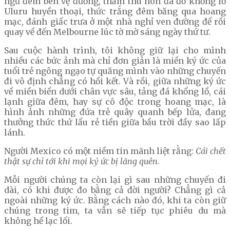
ngủ đêm bên vệ đường, thăm thú hòn đá đỏ khổng lồ
Uluru huyền thoại, thức trắng đêm băng qua hoang
mạc, đánh giấc trưa ở một nhà nghỉ ven đường để rồi
quay về đến Melbourne lúc tờ mờ sáng ngày thứ tư.
Sau cuộc hành trình, tôi không giữ lại cho mình
nhiều các bức ảnh mà chỉ đơn giản là miền ký ức của
tuổi trẻ ngông ngạo tự quăng mình vào những chuyến
đi vô định chẳng có hồi kết. Và rồi, giữa những ký ức
về miền biển dưới chân vực sâu, tảng đá khổng lồ, cái
lạnh giữa đêm, hay sự cô độc trong hoang mạc, là
hình ảnh những đứa trẻ quây quanh bếp lửa, đang
thưởng thức thứ lẩu rẻ tiền giữa bầu trời đầy sao lấp
lánh.
Người Mexico có một niềm tin mãnh liệt rằng:
Cái chết
thật sự chỉ tới khi mọi ký ức bị lãng quên.
Mỗi người chúng ta còn lại gì sau những chuyến đi
dài, có khi được đo bằng cả đời người? Chẳng gì cả
ngoài những ký ức. Bằng cách nào đó, khi ta còn giữ
chúng trong tim, ta vẫn sẽ tiếp tục phiêu du mà
không hề lạc lối.