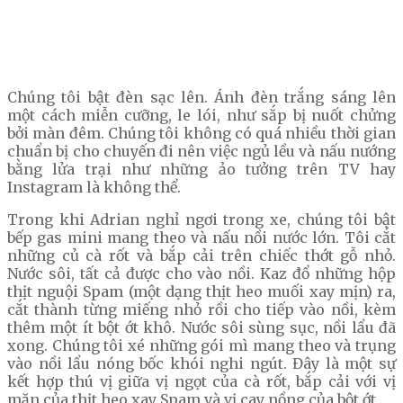
Chúng tôi bật đèn sạc lên. Ánh đèn trắng sáng lên
một cách miễn cưỡng, le lói, như sắp bị nuốt chửng
bởi màn đêm. Chúng tôi không có quá nhiều thời gian
chuẩn bị cho chuyến đi nên việc ngủ lều và nấu nướng
bằng lửa trại như những ảo tưởng trên TV hay
Instagram là không thể.
Trong khi Adrian nghỉ ngơi trong xe, chúng tôi bật
bếp gas mini mang theo và nấu nồi nước lớn. Tôi cắt
những củ cà rốt và bắp cải trên chiếc thớt gỗ nhỏ.
Nước sôi, tất cả được cho vào nồi. Kaz đổ những hộp
thịt nguội Spam (một dạng thịt heo muối xay mịn) ra,
cắt thành từng miếng nhỏ rồi cho tiếp vào nồi, kèm
thêm một ít bột ớt khô. Nước sôi sùng sục, nồi lẩu đã
xong. Chúng tôi xé những gói mì mang theo và trụng
vào nồi lẩu nóng bốc khói nghi ngút. Đây là một sự
kết hợp thú vị giữa vị ngọt của cà rốt, bắp cải với vị
mặn của thịt heo xay Spam và vị cay nồng của bột ớt.