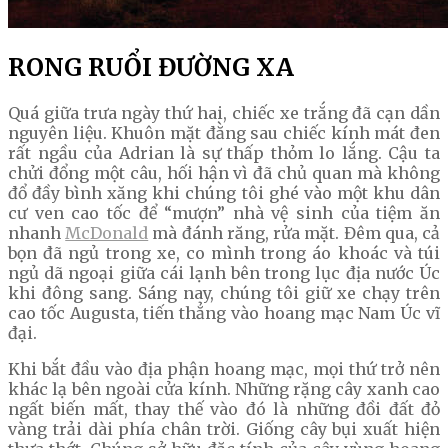
RONG RUỔI ĐƯỜNG XA
Quá giữa trưa ngày thứ hai, chiếc xe trắng đã cạn dần
nguyên liệu. Khuôn mặt đằng sau chiếc kính mát đen
rất ngầu của Adrian là sự thấp thỏm lo lắng. Cậu ta
chửi đổng một câu, hối hận vì đã chủ quan mà không
đổ đầy bình xăng khi chúng tôi ghé vào một khu dân
cư ven cao tốc để “mượn” nhà vệ sinh của tiệm ăn
nhanh
McDonald
mà đánh răng, rửa mặt. Đêm qua, cả
bọn đã ngủ trong xe, co mình trong áo khoác và túi
ngủ dã ngoại giữa cái lạnh bên trong lục địa nước Úc
khi đông sang. Sáng nay, chúng tôi giữ xe chạy trên
cao tốc Augusta, tiến thẳng vào hoang mạc Nam Úc vĩ
đại.
Khi bắt đầu vào địa phận hoang mạc, mọi thứ trở nên
khác lạ bên ngoài cửa kính. Những rặng cây xanh cao
ngất biến mất, thay thế vào đó là những đồi đất đỏ
vàng trải dài phía chân trời. Giống cây bụi xuất hiện