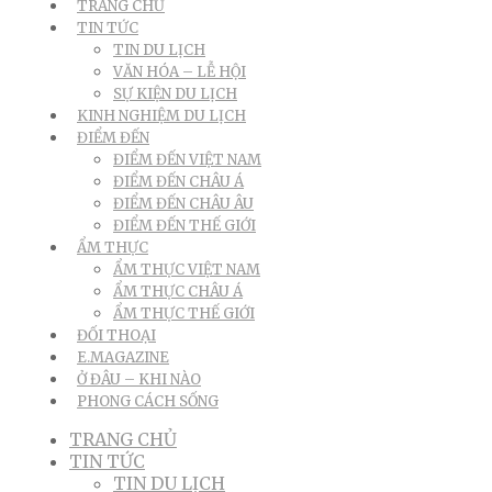
TRANG CHỦ
TIN TỨC
TIN DU LỊCH
VĂN HÓA – LỄ HỘI
SỰ KIỆN DU LỊCH
KINH NGHIỆM DU LỊCH
ĐIỂM ĐẾN
ĐIỂM ĐẾN VIỆT NAM
ĐIỂM ĐẾN CHÂU Á
ĐIỂM ĐẾN CHÂU ÂU
ĐIỂM ĐẾN THẾ GIỚI
ẨM THỰC
ẨM THỰC VIỆT NAM
ẨM THỰC CHÂU Á
ẨM THỰC THẾ GIỚI
ĐỐI THOẠI
E.MAGAZINE
Ở ĐÂU – KHI NÀO
PHONG CÁCH SỐNG
TRANG CHỦ
TIN TỨC
TIN DU LỊCH