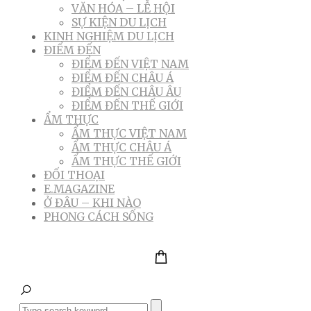
VĂN HÓA – LỄ HỘI
SỰ KIỆN DU LỊCH
KINH NGHIỆM DU LỊCH
ĐIỂM ĐẾN
ĐIỂM ĐẾN VIỆT NAM
ĐIỂM ĐẾN CHÂU Á
ĐIỂM ĐẾN CHÂU ÂU
ĐIỂM ĐẾN THẾ GIỚI
ẨM THỰC
ẨM THỰC VIỆT NAM
ẨM THỰC CHÂU Á
ẨM THỰC THẾ GIỚI
ĐỐI THOẠI
E.MAGAZINE
Ở ĐÂU – KHI NÀO
PHONG CÁCH SỐNG