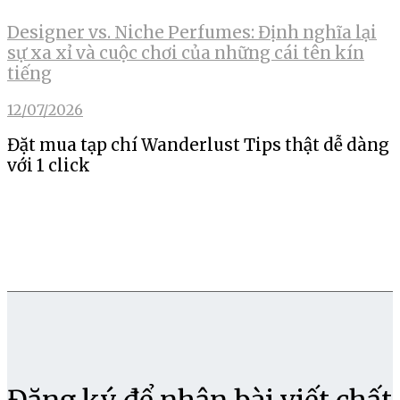
Designer vs. Niche Perfumes: Định nghĩa lại
sự xa xỉ và cuộc chơi của những cái tên kín
tiếng
12/07/2026
Đặt mua tạp chí Wanderlust Tips thật dễ dàng
với 1 click