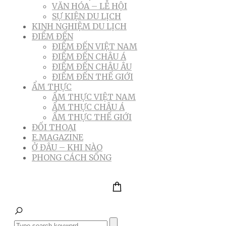
VĂN HÓA – LỄ HỘI
SỰ KIỆN DU LỊCH
KINH NGHIỆM DU LỊCH
ĐIỂM ĐẾN
ĐIỂM ĐẾN VIỆT NAM
ĐIỂM ĐẾN CHÂU Á
ĐIỂM ĐẾN CHÂU ÂU
ĐIỂM ĐẾN THẾ GIỚI
ẨM THỰC
ẨM THỰC VIỆT NAM
ẨM THỰC CHÂU Á
ẨM THỰC THẾ GIỚI
ĐỐI THOẠI
E.MAGAZINE
Ở ĐÂU – KHI NÀO
PHONG CÁCH SỐNG