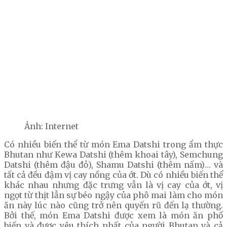
Ảnh: Internet
Có nhiều biến thể từ món Ema Datshi trong ẩm thực
Bhutan như Kewa Datshi (thêm khoai tây), Semchung
Datshi (thêm đậu đỏ), Shamu Datshi (thêm nấm)… và
tất cả đều đậm vị cay nồng của ớt. Dù có nhiều biến thể
khác nhau nhưng đặc trưng vẫn là vị cay của ớt, vị
ngọt từ thịt lẫn sự béo ngậy của phô mai làm cho món
ăn này lúc nào cũng trở nên quyến rũ đến lạ thường.
Bởi thế, món Ema Datshi được xem là món ăn phố
biến và được yêu thích nhất của người Bhutan và cả