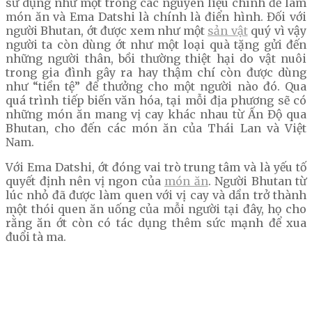
sử dụng như một trong các nguyên liệu chính để làm
món ăn và Ema Datshi là chính là điển hình. Đối với
người Bhutan, ớt được xem như một
sản vật
quý vì vậy
người ta còn dùng ớt như một loại quà tặng gửi đến
những người thân, bồi thường thiệt hại do vật nuôi
trong gia đình gây ra hay thậm chí còn được dùng
như “tiền tệ” để thưởng cho một người nào đó. Qua
quá trình tiếp biến văn hóa, tại mỗi địa phương sẽ có
những món ăn mang vị cay khác nhau từ Ấn Độ qua
Bhutan, cho đến các món ăn của Thái Lan và Việt
Nam.
Với Ema Datshi, ớt đóng vai trò trung tâm và là yếu tố
quyết định nên vị ngon của
món ăn
. Người Bhutan từ
lúc nhỏ đã được làm quen với vị cay và dần trở thành
một thói quen ăn uống của mỗi người tại đây, họ cho
rằng ăn ớt còn có tác dụng thêm sức mạnh để xua
đuổi tà ma.