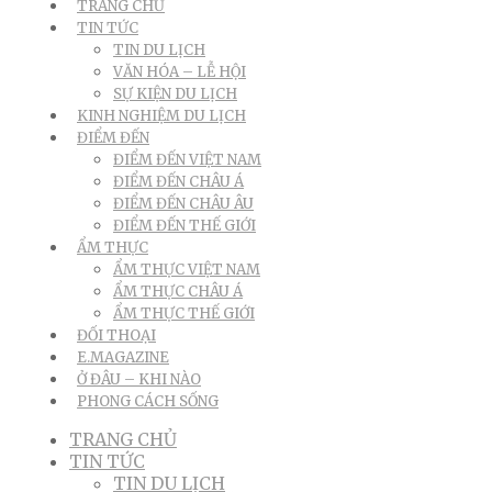
TRANG CHỦ
TIN TỨC
TIN DU LỊCH
VĂN HÓA – LỄ HỘI
SỰ KIỆN DU LỊCH
KINH NGHIỆM DU LỊCH
ĐIỂM ĐẾN
ĐIỂM ĐẾN VIỆT NAM
ĐIỂM ĐẾN CHÂU Á
ĐIỂM ĐẾN CHÂU ÂU
ĐIỂM ĐẾN THẾ GIỚI
ẨM THỰC
ẨM THỰC VIỆT NAM
ẨM THỰC CHÂU Á
ẨM THỰC THẾ GIỚI
ĐỐI THOẠI
E.MAGAZINE
Ở ĐÂU – KHI NÀO
PHONG CÁCH SỐNG
TRANG CHỦ
TIN TỨC
TIN DU LỊCH