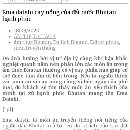
Ema datshi cay nồng của đất nước Bhutan
hạnh phúc
18/09/2020
ẨM THỰC CHÂU Á
ẩm thực Bhutan
,
Du lịch Bhutan
,
Editor picks
,
món truyền thống
Do ảnh hưởng bởi vị trí địa lý cùng khí hậu khắc
nghiệt quanh năm nên phần lớn các món ăn trong
ẩm thực Bhutan thường có vị cay, phần nào giúp cơ
thể được làm ấm từ bên trong. Nếu là người thích
các món ăn vị cay nồng cùng vị béo ngậy của phô
mai, du khách sẽ tìm thấy món ăn yêu thích của
mình tại xứ hạnh phúc Bhutan mang tên Ema
Datshi.
[rpi]
Ema datshi là món ăn truyền thống nổi tiếng của
người dân
Bhutan
mà bất cứ du khách nào khi đặt