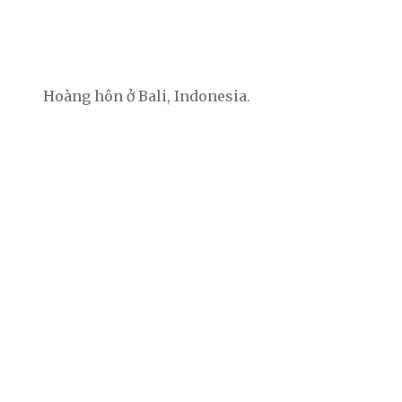
Hoàng hôn ở Bali, Indonesia.