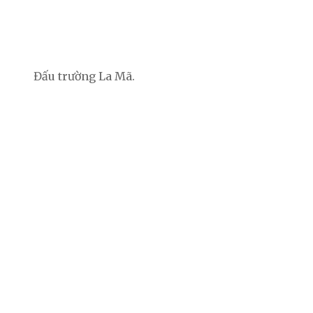
Đấu trường La Mã.