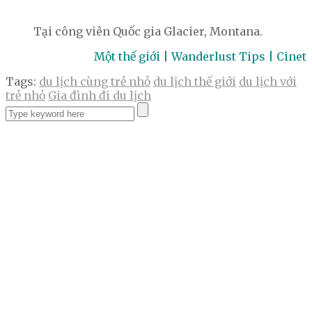
Tại công viên Quốc gia Glacier, Montana.
Một thế giới | Wanderlust Tips | Cinet
Tags:
du lịch cùng trẻ nhỏ
du lịch thế giới
du lịch với
trẻ nhỏ
Gia đình đi du lịch