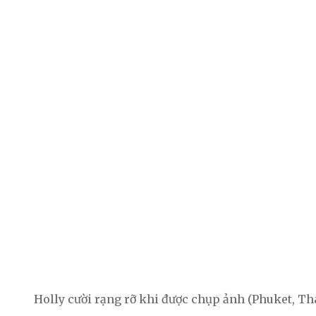
Holly cười rạng rỡ khi được chụp ảnh (Phuket, Thá