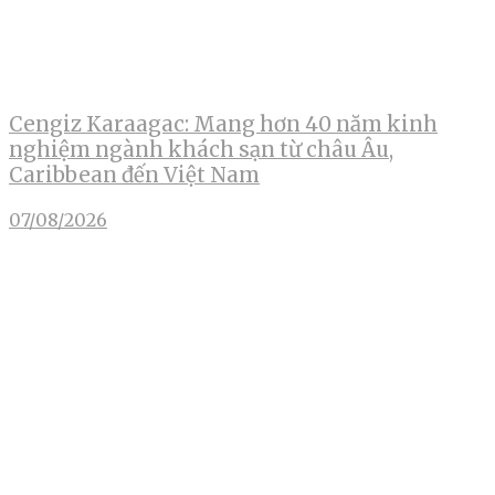
Cengiz Karaagac: Mang hơn 40 năm kinh
nghiệm ngành khách sạn từ châu Âu,
Caribbean đến Việt Nam
07/08/2026