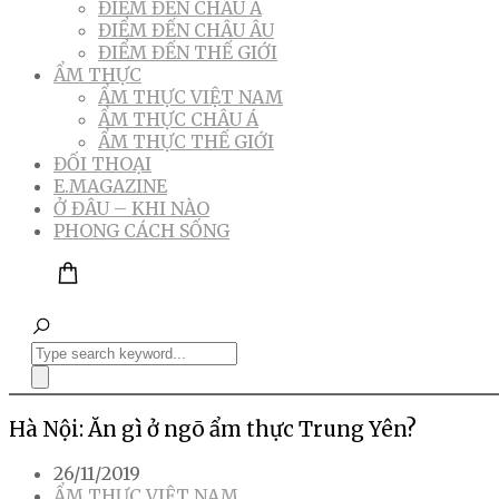
ĐIỂM ĐẾN CHÂU Á
ĐIỂM ĐẾN CHÂU ÂU
ĐIỂM ĐẾN THẾ GIỚI
ẨM THỰC
ẨM THỰC VIỆT NAM
ẨM THỰC CHÂU Á
ẨM THỰC THẾ GIỚI
ĐỐI THOẠI
E.MAGAZINE
Ở ĐÂU – KHI NÀO
PHONG CÁCH SỐNG
Hà Nội: Ăn gì ở ngõ ẩm thực Trung Yên?
26/11/2019
ẨM THỰC VIỆT NAM