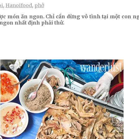
oi
,
Hanoifood
,
phở
c món ăn ngon. Chỉ cần dừng vô tình tại một con ng
ngon nhất định phải thử.