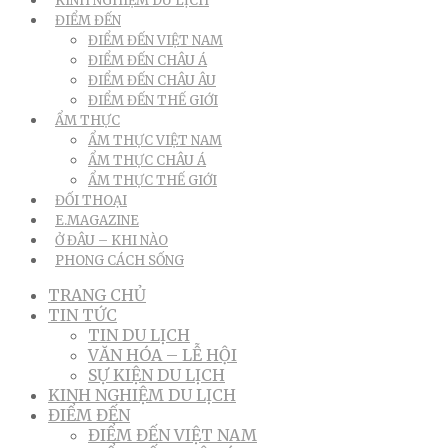
KINH NGHIỆM DU LỊCH
ĐIỂM ĐẾN
ĐIỂM ĐẾN VIỆT NAM
ĐIỂM ĐẾN CHÂU Á
ĐIỂM ĐẾN CHÂU ÂU
ĐIỂM ĐẾN THẾ GIỚI
ẨM THỰC
ẨM THỰC VIỆT NAM
ẨM THỰC CHÂU Á
ẨM THỰC THẾ GIỚI
ĐỐI THOẠI
E.MAGAZINE
Ở ĐÂU – KHI NÀO
PHONG CÁCH SỐNG
TRANG CHỦ
TIN TỨC
TIN DU LỊCH
VĂN HÓA – LỄ HỘI
SỰ KIỆN DU LỊCH
KINH NGHIỆM DU LỊCH
ĐIỂM ĐẾN
ĐIỂM ĐẾN VIỆT NAM