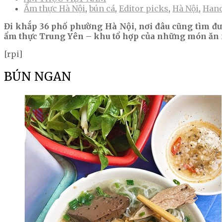
Ẩm thực Hà Nội
,
bún cá
,
Editor picks
,
Hà Nội
,
Han
Đi khắp 36 phố phường Hà Nội, nơi đâu cũng tìm đượ
ẩm thực Trung Yên – khu tổ hợp của những món ăn 
[rpi]
BÚN NGAN