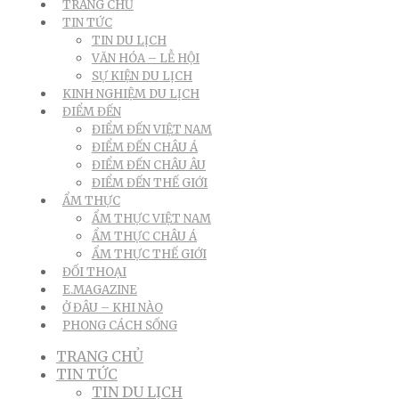
TRANG CHỦ
TIN TỨC
TIN DU LỊCH
VĂN HÓA – LỄ HỘI
SỰ KIỆN DU LỊCH
KINH NGHIỆM DU LỊCH
ĐIỂM ĐẾN
ĐIỂM ĐẾN VIỆT NAM
ĐIỂM ĐẾN CHÂU Á
ĐIỂM ĐẾN CHÂU ÂU
ĐIỂM ĐẾN THẾ GIỚI
ẨM THỰC
ẨM THỰC VIỆT NAM
ẨM THỰC CHÂU Á
ẨM THỰC THẾ GIỚI
ĐỐI THOẠI
E.MAGAZINE
Ở ĐÂU – KHI NÀO
PHONG CÁCH SỐNG
TRANG CHỦ
TIN TỨC
TIN DU LỊCH