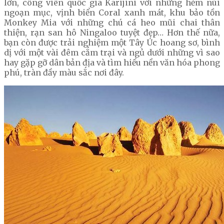
lớn, công viên quốc gia Karijini với những hẻm núi
ngoạn mục, vịnh biển Coral xanh mát, khu bảo tồn
Monkey Mia với những chú cá heo mũi chai thân
thiện, rạn san hô Ningaloo tuyệt đẹp… Hơn thế nữa,
bạn còn được trải nghiệm một Tây Úc hoang sơ, bình
dị với một vài đêm cắm trại và ngủ dưới những vì sao
hay gặp gỡ dân bản địa và tìm hiểu nền văn hóa phong
phú, tràn đầy màu sắc nơi đây.