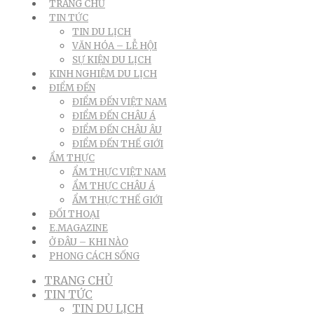
TRANG CHỦ
TIN TỨC
TIN DU LỊCH
VĂN HÓA – LỄ HỘI
SỰ KIỆN DU LỊCH
KINH NGHIỆM DU LỊCH
ĐIỂM ĐẾN
ĐIỂM ĐẾN VIỆT NAM
ĐIỂM ĐẾN CHÂU Á
ĐIỂM ĐẾN CHÂU ÂU
ĐIỂM ĐẾN THẾ GIỚI
ẨM THỰC
ẨM THỰC VIỆT NAM
ẨM THỰC CHÂU Á
ẨM THỰC THẾ GIỚI
ĐỐI THOẠI
E.MAGAZINE
Ở ĐÂU – KHI NÀO
PHONG CÁCH SỐNG
TRANG CHỦ
TIN TỨC
TIN DU LỊCH