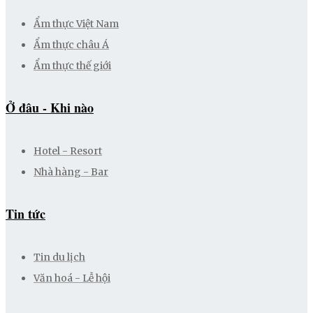
Ẩm thực Việt Nam
Ẩm thực châu Á
Ẩm thực thế giới
Ở đâu - Khi nào
Hotel - Resort
Nhà hàng - Bar
Tin tức
Tin du lịch
Văn hoá - Lễ hội