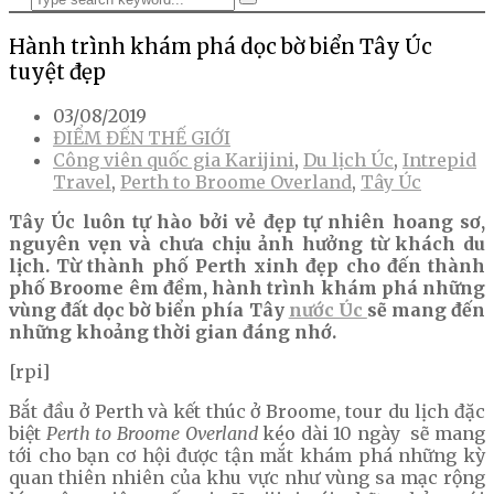
Hành trình khám phá dọc bờ biển Tây Úc
tuyệt đẹp
03/08/2019
ĐIỂM ĐẾN THẾ GIỚI
Công viên quốc gia Karijini
,
Du lịch Úc
,
Intrepid
Travel
,
Perth to Broome Overland
,
Tây Úc
Tây Úc luôn tự hào bởi vẻ đẹp tự nhiên hoang sơ,
nguyên vẹn và chưa chịu ảnh hưởng từ khách du
lịch. Từ thành phố Perth xinh đẹp cho đến thành
phố Broome êm đềm, hành trình khám phá những
vùng đất dọc bờ biển phía Tây
nước Úc
sẽ mang đến
những khoảng thời gian đáng nhớ.
[rpi]
Bắt đầu ở Perth và kết thúc ở Broome, tour du lịch đặc
biệt
Perth to Broome
Overland
kéo dài 10 ngày sẽ mang
tới cho bạn cơ hội được tận mắt khám phá những kỳ
quan thiên nhiên của khu vực như vùng sa mạc rộng