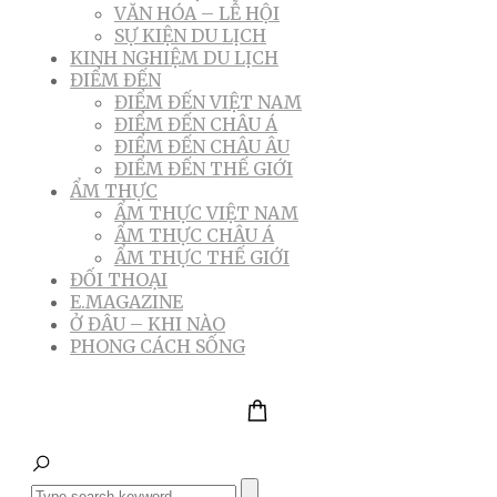
VĂN HÓA – LỄ HỘI
SỰ KIỆN DU LỊCH
KINH NGHIỆM DU LỊCH
ĐIỂM ĐẾN
ĐIỂM ĐẾN VIỆT NAM
ĐIỂM ĐẾN CHÂU Á
ĐIỂM ĐẾN CHÂU ÂU
ĐIỂM ĐẾN THẾ GIỚI
ẨM THỰC
ẨM THỰC VIỆT NAM
ẨM THỰC CHÂU Á
ẨM THỰC THẾ GIỚI
ĐỐI THOẠI
E.MAGAZINE
Ở ĐÂU – KHI NÀO
PHONG CÁCH SỐNG