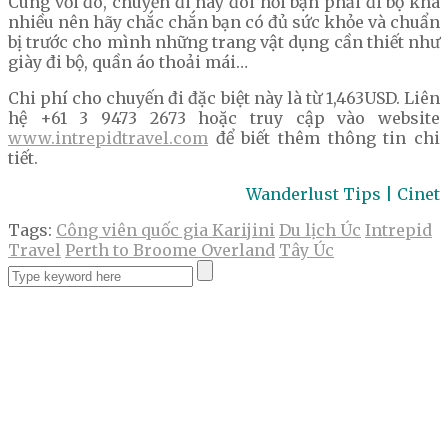
Cùng với đó, chuyến đi này đòi hỏi bạn phải đi bộ khá
nhiều nên hãy chắc chắn bạn có đủ sức khỏe và chuẩn
bị trước cho mình những trang vật dụng cần thiết như
giày đi bộ, quần áo thoải mái…
Chi phí cho chuyến đi đặc biệt này là từ 1,463USD. Liên
hệ +61 3 9473 2673 hoặc truy cập vào website
www.intrepidtravel.com
để biết thêm thông tin chi
tiết.
Wanderlust Tips | Cinet
Tags:
Công viên quốc gia Karijini
Du lịch Úc
Intrepid
Travel
Perth to Broome Overland
Tây Úc