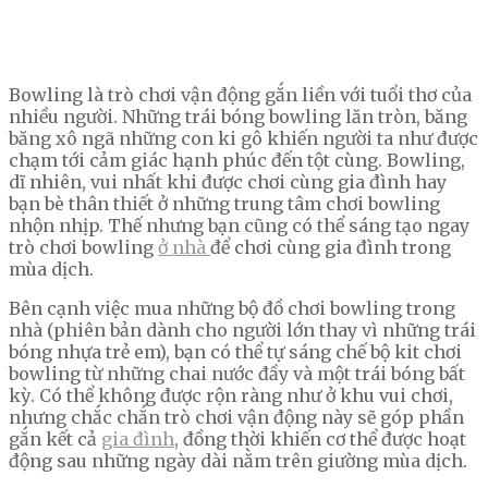
Bowling là trò chơi vận động gắn liền với tuổi thơ của
nhiều người. Những trái bóng bowling lăn tròn, băng
băng xô ngã những con ki gô khiến người ta như được
chạm tới cảm giác hạnh phúc đến tột cùng. Bowling,
dĩ nhiên, vui nhất khi được chơi cùng gia đình hay
bạn bè thân thiết ở những trung tâm chơi bowling
nhộn nhịp. Thế nhưng bạn cũng có thể sáng tạo ngay
trò chơi bowling
ở nhà
để chơi cùng gia đình trong
mùa dịch.
Bên cạnh việc mua những bộ đồ chơi bowling trong
nhà (phiên bản dành cho người lớn thay vì những trái
bóng nhựa trẻ em), bạn có thể tự sáng chế bộ kit chơi
bowling từ những chai nước đầy và một trái bóng bất
kỳ. Có thể không được rộn ràng như ở khu vui chơi,
nhưng chắc chắn trò chơi vận động này sẽ góp phần
gắn kết cả
gia đình
, đồng thời khiến cơ thể được hoạt
động sau những ngày dài nằm trên giường mùa dịch.