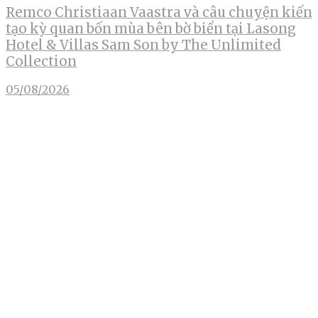
Remco Christiaan Vaastra và câu chuyện kiến
tạo kỳ quan bốn mùa bên bờ biển tại Lasong
Hotel & Villas Sam Son by The Unlimited
Collection
05/08/2026