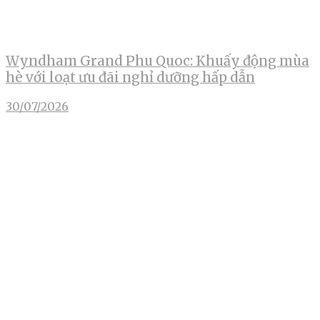
Wyndham Grand Phu Quoc: Khuấy động mùa
hè với loạt ưu đãi nghỉ dưỡng hấp dẫn
30/07/2026