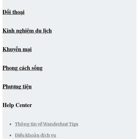
Đối thoại
Kinh nghiệm du lịch
Khuyến mại
Phong cách sống
Phương tiện
Help Center
Thông tin về Wanderlust Tips
Điều khoản dịch vụ