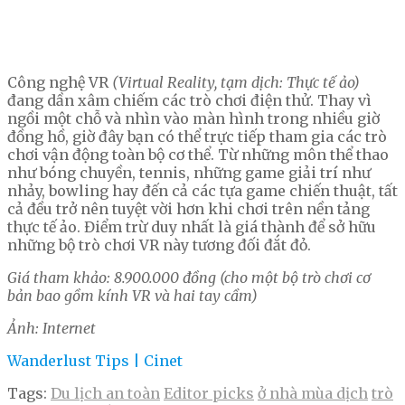
Công nghệ VR
(Virtual Reality, tạm dịch: Thực tế ảo)
đang dần xâm chiếm các trò chơi điện thử. Thay vì
ngồi một chỗ và nhìn vào màn hình trong nhiều giờ
đồng hồ, giờ đây bạn có thể trực tiếp tham gia các trò
chơi vận động toàn bộ cơ thể. Từ những môn thể thao
như bóng chuyền, tennis, những game giải trí như
nhảy, bowling hay đến cả các tựa game chiến thuật, tất
cả đều trở nên tuyệt vời hơn khi chơi trên nền tảng
thực tế ảo. Điểm trừ duy nhất là giá thành để sở hữu
những bộ trò chơi VR này tương đối đắt đỏ.
Giá tham khảo: 8.900.000 đồng (cho một bộ trò chơi cơ
bản bao gồm kính VR và hai tay cầm)
Ảnh: Internet
Wanderlust Tips | Cinet
Tags:
Du lịch an toàn
Editor picks
ở nhà mùa dịch
trò