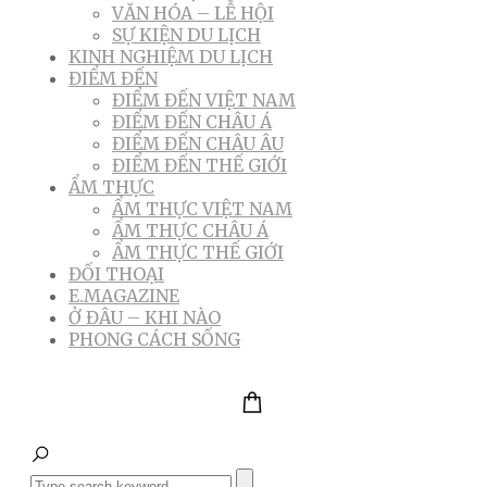
VĂN HÓA – LỄ HỘI
SỰ KIỆN DU LỊCH
KINH NGHIỆM DU LỊCH
ĐIỂM ĐẾN
ĐIỂM ĐẾN VIỆT NAM
ĐIỂM ĐẾN CHÂU Á
ĐIỂM ĐẾN CHÂU ÂU
ĐIỂM ĐẾN THẾ GIỚI
ẨM THỰC
ẨM THỰC VIỆT NAM
ẨM THỰC CHÂU Á
ẨM THỰC THẾ GIỚI
ĐỐI THOẠI
E.MAGAZINE
Ở ĐÂU – KHI NÀO
PHONG CÁCH SỐNG