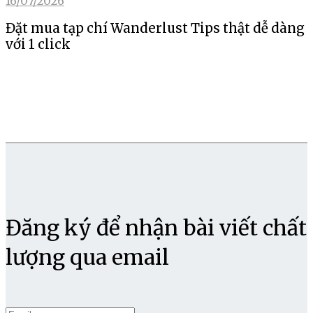
16/07/2026
Đặt mua tạp chí Wanderlust Tips thật dễ dàng
với 1 click
Đăng ký để nhận bài viết chất
lượng qua email