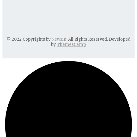
© 2022 Copyrights by
Newzin
. All Rights Reserved. Developed
by
ThemesCamp