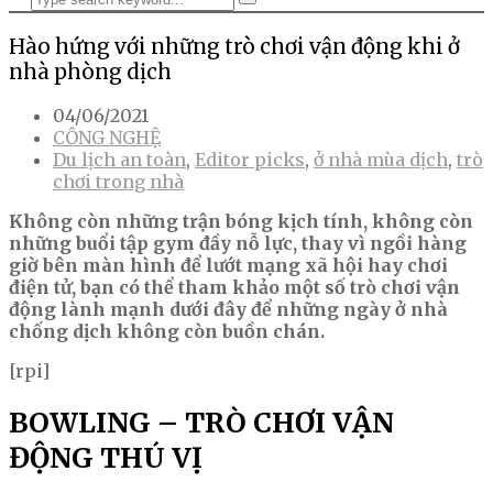
Hào hứng với những trò chơi vận động khi ở
nhà phòng dịch
04/06/2021
CÔNG NGHỆ
Du lịch an toàn
,
Editor picks
,
ở nhà mùa dịch
,
trò
chơi trong nhà
Không còn những trận bóng kịch tính, không còn
những buổi tập gym đầy nỗ lực, thay vì ngồi hàng
giờ bên màn hình để lướt mạng xã hội hay chơi
điện tử, bạn có thể tham khảo một số trò chơi vận
động lành mạnh dưới đây để những ngày ở nhà
chống dịch không còn buồn chán.
[rpi]
BOWLING – TRÒ CHƠI VẬN
ĐỘNG THÚ VỊ