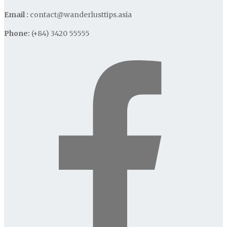
Email :
contact@wanderlusttips.asia
Phone:
(+84) 3420 55555