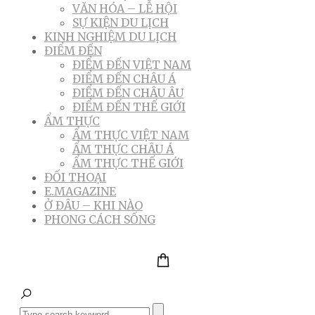
VĂN HÓA – LỄ HỘI
SỰ KIỆN DU LỊCH
KINH NGHIỆM DU LỊCH
ĐIỂM ĐẾN
ĐIỂM ĐẾN VIỆT NAM
ĐIỂM ĐẾN CHÂU Á
ĐIỂM ĐẾN CHÂU ÂU
ĐIỂM ĐẾN THẾ GIỚI
ẨM THỰC
ẨM THỰC VIỆT NAM
ẨM THỰC CHÂU Á
ẨM THỰC THẾ GIỚI
ĐỐI THOẠI
E.MAGAZINE
Ở ĐÂU – KHI NÀO
PHONG CÁCH SỐNG