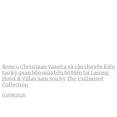
Remco Christiaan Vaastra và câu chuyện kiến
tạo kỳ quan bốn mùa bên bờ biển tại Lasong
Hotel & Villas Sam Son by The Unlimited
Collection
05/08/2026