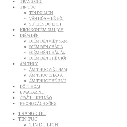
TRANG CHỦ
TIN TỨC
TIN DU LỊCH
VĂN HÓA – LỄ HỘI
SỰ KIỆN DU LỊCH
KINH NGHIỆM DU LỊCH
ĐIỂM ĐẾN
ĐIỂM ĐẾN VIỆT NAM
ĐIỂM ĐẾN CHÂU Á
ĐIỂM ĐẾN CHÂU ÂU
ĐIỂM ĐẾN THẾ GIỚI
ẨM THỰC
ẨM THỰC VIỆT NAM
ẨM THỰC CHÂU Á
ẨM THỰC THẾ GIỚI
ĐỐI THOẠI
E.MAGAZINE
Ở ĐÂU – KHI NÀO
PHONG CÁCH SỐNG
TRANG CHỦ
TIN TỨC
TIN DU LỊCH