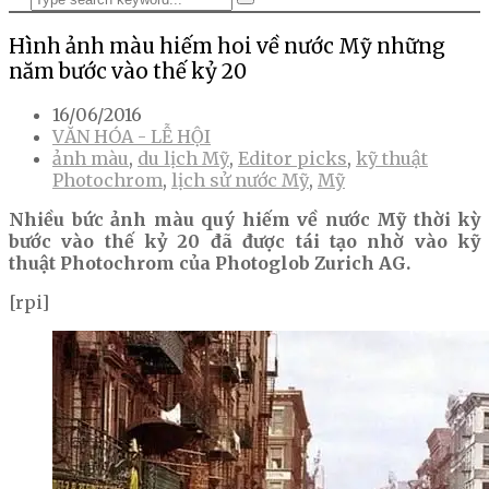
Hình ảnh màu hiếm hoi về nước Mỹ những
năm bước vào thế kỷ 20
16/06/2016
VĂN HÓA - LỄ HỘI
ảnh màu
,
du lịch Mỹ
,
Editor picks
,
kỹ thuật
Photochrom
,
lịch sử nước Mỹ
,
Mỹ
Nhiều bức ảnh màu quý hiếm về nước Mỹ thời kỳ
bước vào thế kỷ 20 đã được tái tạo nhờ vào kỹ
thuật Photochrom của Photoglob Zurich AG.
[rpi]