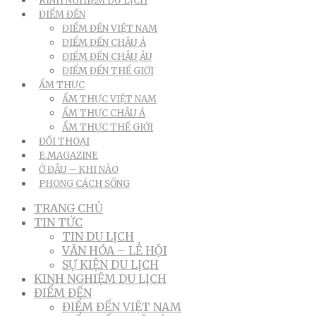
KINH NGHIỆM DU LỊCH
ĐIỂM ĐẾN
ĐIỂM ĐẾN VIỆT NAM
ĐIỂM ĐẾN CHÂU Á
ĐIỂM ĐẾN CHÂU ÂU
ĐIỂM ĐẾN THẾ GIỚI
ẨM THỰC
ẨM THỰC VIỆT NAM
ẨM THỰC CHÂU Á
ẨM THỰC THẾ GIỚI
ĐỐI THOẠI
E.MAGAZINE
Ở ĐÂU – KHI NÀO
PHONG CÁCH SỐNG
TRANG CHỦ
TIN TỨC
TIN DU LỊCH
VĂN HÓA – LỄ HỘI
SỰ KIỆN DU LỊCH
KINH NGHIỆM DU LỊCH
ĐIỂM ĐẾN
ĐIỂM ĐẾN VIỆT NAM