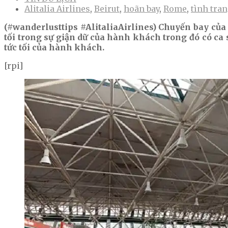
Alitalia Airlines
,
Beirut
,
hoãn bay
,
Rome
,
tình tra
(#wanderlusttips #AlitaliaAirlines) Chuyến bay của 
tối trong sự giận dữ của hành khách trong đó có ca 
tức tối của hành khách.
[rpi]