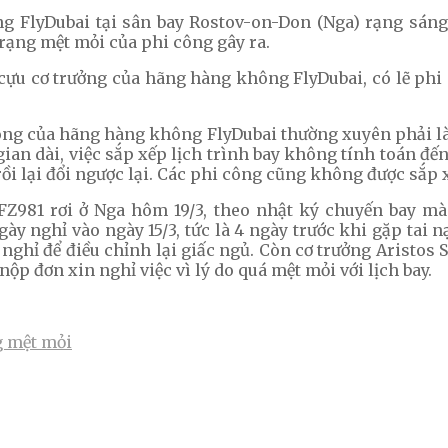
g FlyDubai tại sân bay Rostov-on-Don (Nga) rạng sáng
trạng mệt mỏi của phi công gây ra.
t cựu cơ trưởng của hãng hàng không FlyDubai, có lẽ ph
 công của hãng hàng không FlyDubai thường xuyên phải là
ian dài, việc sắp xếp lịch trình bay không tính toán đ
rồi lại đổi ngược lại. Các phi công cũng không được sắp x
FZ981 rơi ở Nga hôm 19/3, theo nhật ký chuyến bay mà
gày nghỉ vào ngày 15/3, tức là 4 ngày trước khi gặp tai
nghỉ để điều chỉnh lại giấc ngủ. Còn cơ trưởng Aristos
ộp đơn xin nghỉ việc vì lý do quá mệt mỏi với lịch bay.
g mệt mỏi