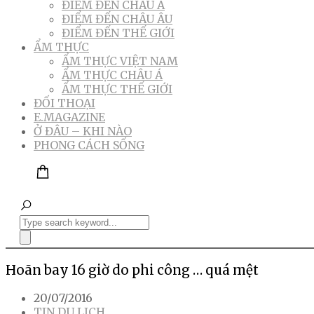
ĐIỂM ĐẾN CHÂU Á
ĐIỂM ĐẾN CHÂU ÂU
ĐIỂM ĐẾN THẾ GIỚI
ẨM THỰC
ẨM THỰC VIỆT NAM
ẨM THỰC CHÂU Á
ẨM THỰC THẾ GIỚI
ĐỐI THOẠI
E.MAGAZINE
Ở ĐÂU – KHI NÀO
PHONG CÁCH SỐNG
Hoãn bay 16 giờ do phi công … quá mệt
20/07/2016
TIN DU LỊCH