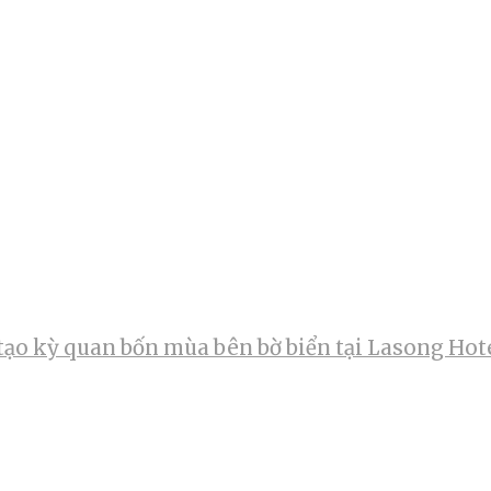
tạo kỳ quan bốn mùa bên bờ biển tại Lasong Hot