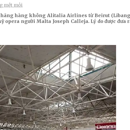
ng mệt mỏi
hãng hàng không Alitalia Airlines từ Beirut (Libang)
sỹ opera người Malta Joseph Calleja. Lý do được đưa 