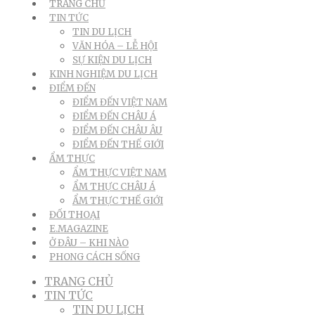
TRANG CHỦ
TIN TỨC
TIN DU LỊCH
VĂN HÓA – LỄ HỘI
SỰ KIỆN DU LỊCH
KINH NGHIỆM DU LỊCH
ĐIỂM ĐẾN
ĐIỂM ĐẾN VIỆT NAM
ĐIỂM ĐẾN CHÂU Á
ĐIỂM ĐẾN CHÂU ÂU
ĐIỂM ĐẾN THẾ GIỚI
ẨM THỰC
ẨM THỰC VIỆT NAM
ẨM THỰC CHÂU Á
ẨM THỰC THẾ GIỚI
ĐỐI THOẠI
E.MAGAZINE
Ở ĐÂU – KHI NÀO
PHONG CÁCH SỐNG
TRANG CHỦ
TIN TỨC
TIN DU LỊCH