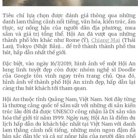
Tiêu chí lựa chọn được đánh giá thông qua những
danh lam thắng cảnh nổi tiếng, văn hóa, kiến trúc, ẩm
thực, sự nồng hậu của người dân địa phương, mua
sắm và giá trị tổng thể. Hội An đã vượt qua những
thành phố lớn khác như Rome (Ý),
Chiang Mai
(Thái
Lan), Tokyo (Nhật Bản)… để trở thành thành phố thu
hút, hấp dẫn nhất thế giới.
Đặc biệt, vào ngày 16/7/2019, hình ảnh về một Hội An
lung linh tuyệt đẹp còn được nhóm nghệ sĩ Doodle
của Google tôn vinh ngay trên trang chủ. Qua đó,
hình ảnh về thành phố Hội An xinh đẹp, hấp dẫn lại
càng thu hút khách tới tham quan.
Hội An thuộc tỉnh Quảng Nam, Việt Nam. Nơi đây từng
là thương cảng quốc tế sầm uất với những di sản kiến
trúc lâu đời đã được UNESCO công nhận là Di sản văn
hóa thế giới từ năm 1999. Ngày nay, Hội An là điểm du
lịch hấp dẫn du khách bậc nhất tại Việt Nam với danh
lam thắng cảnh nổi tiếng, những món ngon đậm đà
bản sắc dân tộc và cả sự nồng hậu của người dân phố