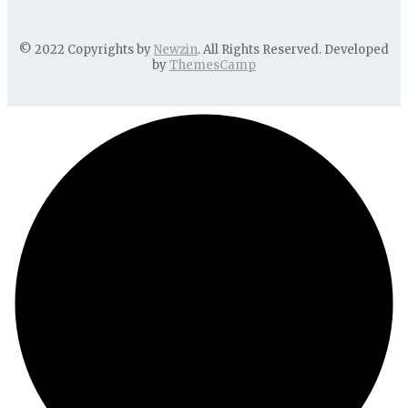
© 2022 Copyrights by
Newzin
. All Rights Reserved. Developed
by
ThemesCamp