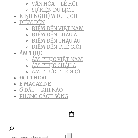
VĂN HÓA – LỄ HỘI
SỰ KIỆN DU LỊCH
KINH NGHIỆM DU LỊCH
ĐIỂM ĐẾN
ĐIỂM ĐẾN VIỆT NAM
ĐIỂM ĐẾN CHÂU Á
ĐIỂM ĐẾN CHÂU ÂU
ĐIỂM ĐẾN THẾ GIỚI
ẨM THỰC
ẨM THỰC VIỆT NAM
ẨM THỰC CHÂU Á
ẨM THỰC THẾ GIỚI
ĐỐI THOẠI
E.MAGAZINE
Ở ĐÂU – KHI NÀO
PHONG CÁCH SỐNG