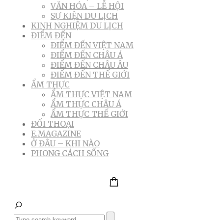
VĂN HÓA – LỄ HỘI
SỰ KIỆN DU LỊCH
KINH NGHIỆM DU LỊCH
ĐIỂM ĐẾN
ĐIỂM ĐẾN VIỆT NAM
ĐIỂM ĐẾN CHÂU Á
ĐIỂM ĐẾN CHÂU ÂU
ĐIỂM ĐẾN THẾ GIỚI
ẨM THỰC
ẨM THỰC VIỆT NAM
ẨM THỰC CHÂU Á
ẨM THỰC THẾ GIỚI
ĐỐI THOẠI
E.MAGAZINE
Ở ĐÂU – KHI NÀO
PHONG CÁCH SỐNG