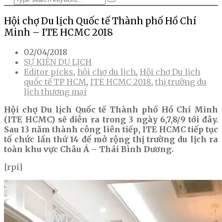
Hội chợ Du lịch Quốc tế Thành phố Hồ Chí
Minh – ITE HCMC 2018
02/04/2018
SỰ KIỆN DU LỊCH
Editor picks
,
hội chợ du lịch
,
Hội chợ Du lịch
quốc tế TP HCM
,
ITE HCMC 2018
,
thị trường du
lịch thương mại
Hội chợ Du lịch Quốc tế Thành phố Hồ Chí Minh
(ITE HCMC) sẽ diễn ra trong 3 ngày 6,7,8/9 tới đây.
Sau 13 năm thành công liên tiếp, ITE HCMC tiếp tục
tổ chức lần thứ 14 để mở rộng thị trường du lịch ra
toàn khu vực Châu Á – Thái Bình Dương.
[rpi]