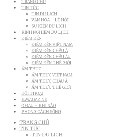
TRANG CHỦ
TIN TỨC
TIN DU LỊCH
VĂN HÓA – LỄ HỘI
SỰ KIỆN DU LỊCH
KINH NGHIỆM DU LỊCH
ĐIỂM ĐẾN
ĐIỂM ĐẾN VIỆT NAM
ĐIỂM ĐẾN CHÂU Á
ĐIỂM ĐẾN CHÂU ÂU
ĐIỂM ĐẾN THẾ GIỚI
ẨM THỰC
ẨM THỰC VIỆT NAM
ẨM THỰC CHÂU Á
ẨM THỰC THẾ GIỚI
ĐỐI THOẠI
E.MAGAZINE
Ở ĐÂU – KHI NÀO
PHONG CÁCH SỐNG
TRANG CHỦ
TIN TỨC
TIN DU LỊCH