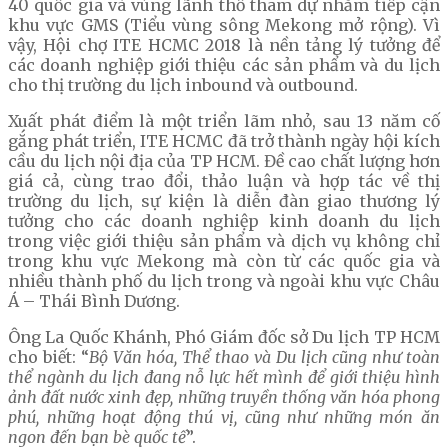
40 quốc gia và vùng lãnh thổ tham dự nhằm tiếp cận
khu vực GMS (Tiểu vùng sông Mekong mở rộng). Vì
vậy, Hội chợ ITE HCMC 2018 là nền tảng lý tưởng để
các doanh nghiệp giới thiệu các sản phẩm và du lịch
cho thị trường du lịch inbound và outbound.
Xuất phát điểm là một triển lãm nhỏ, sau 13 năm cố
gắng phát triển, ITE HCMC đã trở thành ngày hội kích
cầu du lịch nội địa của TP HCM. Đề cao chất lượng hơn
giá cả, cùng trao đổi, thảo luận và hợp tác về thị
trường du lịch, sự kiện là diễn đàn giao thương lý
tưởng cho các doanh nghiệp kinh doanh du lịch
trong việc giới thiệu sản phẩm và dịch vụ không chỉ
trong khu vực Mekong mà còn từ các quốc gia và
nhiều thành phố du lịch trong và ngoài khu vực Châu
Á – Thái Bình Dương.
Ông La Quốc Khánh, Phó Giám đốc sở Du lịch TP HCM
cho biết: “
Bộ Văn hóa, Thể thao và Du lịch cũng như toàn
thể ngành du lịch đang nỗ lực hết mình để giới thiệu hình
ảnh đất nước xinh đẹp, những truyền thống văn hóa phong
phú, những hoạt động thú vị, cũng như những món ăn
ngon đến bạn bè quốc tế
”.