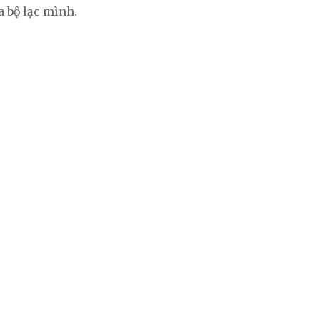
 bộ lạc mình.