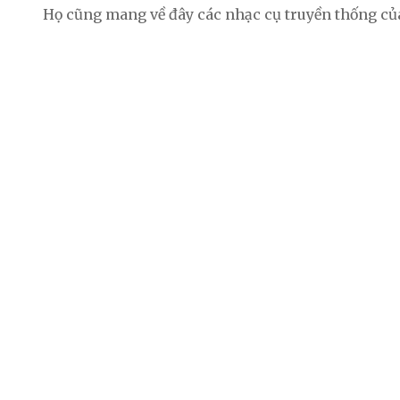
Họ cũng mang về đây các nhạc cụ truyền thống của