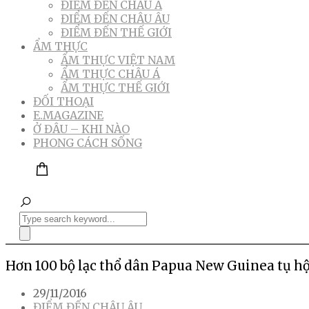
ĐIỂM ĐẾN CHÂU Á
ĐIỂM ĐẾN CHÂU ÂU
ĐIỂM ĐẾN THẾ GIỚI
ẨM THỰC
ẨM THỰC VIỆT NAM
ẨM THỰC CHÂU Á
ẨM THỰC THẾ GIỚI
ĐỐI THOẠI
E.MAGAZINE
Ở ĐÂU – KHI NÀO
PHONG CÁCH SỐNG
Hơn 100 bộ lạc thổ dân Papua New Guinea tụ h
29/11/2016
ĐIỂM ĐẾN CHÂU ÂU