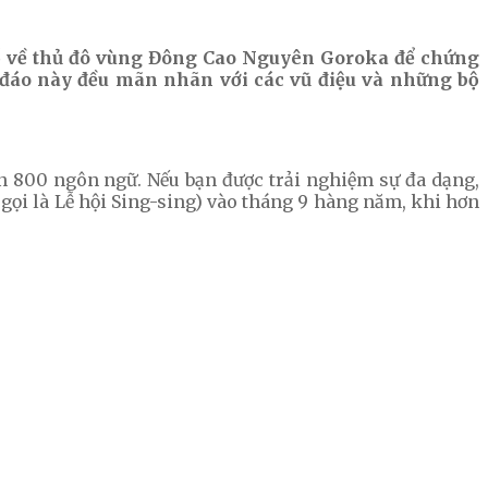
ổ về thủ đô vùng Đông Cao Nguyên Goroka để chứng
ộc đáo này đều mãn nhãn với các vũ điệu và những bộ
n 800 ngôn ngữ. Nếu bạn được trải nghiệm sự đa dạng,
ọi là Lễ hội Sing-sing) vào tháng 9 hàng năm, khi hơn