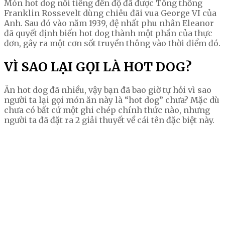
Món hot dog nổi tiếng đến độ đã được Tổng thống
Franklin Rossevelt dùng chiêu đãi vua George VI của
Anh. Sau đó vào năm 1939, đệ nhất phu nhân Eleanor
đã quyết định biến hot dog thành một phần của thực
đơn, gây ra một cơn sốt truyền thông vào thời điểm đó.
VÌ SAO LẠI GỌI LÀ HOT DOG?
Ăn hot dog đã nhiều, vậy bạn đã bao giờ tự hỏi vì sao
người ta lại gọi món ăn này là “hot dog” chưa? Mặc dù
chưa có bất cứ một ghi chép chính thức nào, nhưng
người ta đã đặt ra 2 giải thuyết về cái tên đặc biệt này.