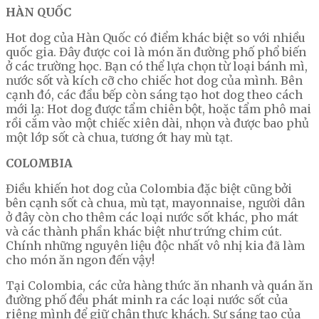
HÀN QUỐC
Hot dog của Hàn Quốc có điểm khác biệt so với nhiều
quốc gia. Đây được coi là món ăn đường phố phổ biến
ở các trường học. Bạn có thể lựa chọn từ loại bánh mì,
nước sốt và kích cỡ cho chiếc hot dog của mình. Bên
cạnh đó, các đầu bếp còn sáng tạo hot dog theo cách
mới lạ: Hot dog được tẩm chiên bột, hoặc tẩm phô mai
rồi cắm vào một chiếc xiên dài, nhọn và được bao phủ
một lớp sốt cà chua, tương ớt hay mù tạt.
COLOMBIA
Điều khiến hot dog của Colombia đặc biệt cũng bởi
bên cạnh sốt cà chua, mù tạt, mayonnaise, người dân
ở đây còn cho thêm các loại nước sốt khác, pho mát
và các thành phần khác biệt như trứng chim cút.
Chính những nguyên liệu độc nhất vô nhị kia đã làm
cho món ăn ngon đến vậy!
Tại Colombia, các cửa hàng thức ăn nhanh và quán ăn
đường phố đều phát minh ra các loại nước sốt của
riêng mình để giữ chân thực khách. Sự sáng tạo của