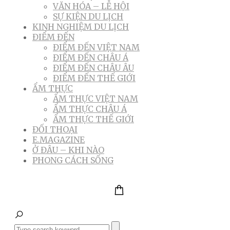
VĂN HÓA – LỄ HỘI
SỰ KIỆN DU LỊCH
KINH NGHIỆM DU LỊCH
ĐIỂM ĐẾN
ĐIỂM ĐẾN VIỆT NAM
ĐIỂM ĐẾN CHÂU Á
ĐIỂM ĐẾN CHÂU ÂU
ĐIỂM ĐẾN THẾ GIỚI
ẨM THỰC
ẨM THỰC VIỆT NAM
ẨM THỰC CHÂU Á
ẨM THỰC THẾ GIỚI
ĐỐI THOẠI
E.MAGAZINE
Ở ĐÂU – KHI NÀO
PHONG CÁCH SỐNG