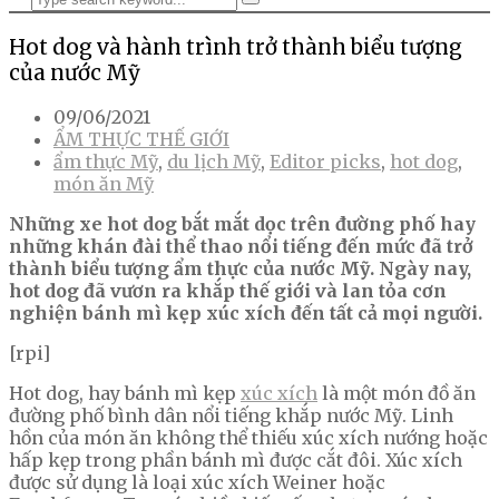
Hot dog và hành trình trở thành biểu tượng
của nước Mỹ
09/06/2021
ẨM THỰC THẾ GIỚI
ẩm thực Mỹ
,
du lịch Mỹ
,
Editor picks
,
hot dog
,
món ăn Mỹ
Những xe hot dog bắt mắt dọc trên đường phố hay
những khán đài thể thao nổi tiếng đến mức đã trở
thành biểu tượng ẩm thực của nước Mỹ. Ngày nay,
hot dog đã vươn ra khắp thế giới và lan tỏa cơn
nghiện bánh mì kẹp xúc xích đến tất cả mọi người.
[rpi]
Hot dog, hay bánh mì kẹp
xúc xích
là một món đồ ăn
đường phố bình dân nổi tiếng khắp nước Mỹ. Linh
hồn của món ăn không thể thiếu xúc xích nướng hoặc
hấp kẹp trong phần bánh mì được cắt đôi. Xúc xích
được sử dụng là loại xúc xích Weiner hoặc