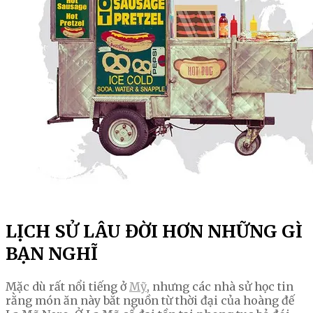
LỊCH SỬ LÂU ĐỜI HƠN NHỮNG GÌ
BẠN NGHĨ
Mặc dù rất nổi tiếng ở
Mỹ
, nhưng các nhà sử học tin
rằng món ăn này bắt nguồn từ thời đại của hoàng đế