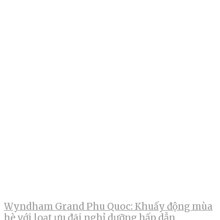
Wyndham Grand Phu Quoc: Khuấy động mùa
hè với loạt ưu đãi nghỉ dưỡng hấp dẫn