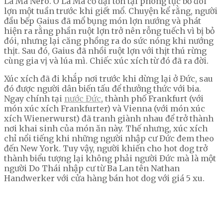
La Mã Nero. Ở La Mã cổ đại tồn tại phong tục bỏ đói
lợn một tuần trước khi giết mổ. Chuyện kể rằng, người
đầu bếp Gaius đã mổ bụng món lợn nướng và phát
hiện ra rằng phần ruột lợn trở nên rỗng tuếch vì bị bỏ
đói, nhưng lại căng phồng ra do sức nóng khi nướng
thịt. Sau đó, Gaius đã nhồi ruột lợn với thịt thú rừng
cùng gia vị và lúa mì. Chiếc xúc xích từ đó đã ra đời.
Xúc xích đã đi khắp nơi trước khi dừng lại ở Đức, sau
đó được người dân biến tấu để thưởng thức với bia.
Ngay chính tại
nước Đức
, thành phố Frankfurt (với
món xúc xích Frankfurter) và Vienna (với món xúc
xích Wienerwurst) đã tranh giành nhau để trở thành
nơi khai sinh của món ăn này. Thế nhưng, xúc xích
chỉ nổi tiếng khi những người nhập cư Đức đem theo
đến New York. Tuy vậy, người khiến cho hot dog trở
thành biểu tượng lại không phải người Đức mà là một
người Do Thái nhập cư từ Ba Lan tên Nathan
Handwerker với cửa hàng bán hot dog với giá 5 xu.