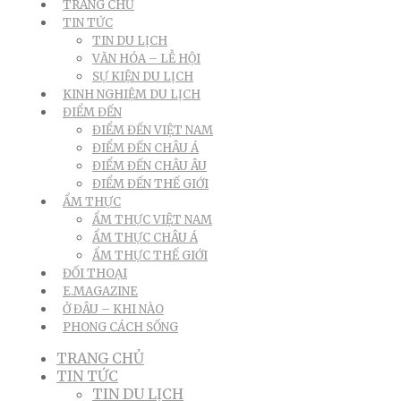
TRANG CHỦ
TIN TỨC
TIN DU LỊCH
VĂN HÓA – LỄ HỘI
SỰ KIỆN DU LỊCH
KINH NGHIỆM DU LỊCH
ĐIỂM ĐẾN
ĐIỂM ĐẾN VIỆT NAM
ĐIỂM ĐẾN CHÂU Á
ĐIỂM ĐẾN CHÂU ÂU
ĐIỂM ĐẾN THẾ GIỚI
ẨM THỰC
ẨM THỰC VIỆT NAM
ẨM THỰC CHÂU Á
ẨM THỰC THẾ GIỚI
ĐỐI THOẠI
E.MAGAZINE
Ở ĐÂU – KHI NÀO
PHONG CÁCH SỐNG
TRANG CHỦ
TIN TỨC
TIN DU LỊCH