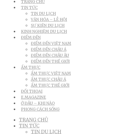
TRANG CHỦ
TIN TỨC
TIN DU LỊCH
VĂN HÓA – LỄ HỘI
SỰ KIỆN DU LỊCH
KINH NGHIỆM DU LỊCH
ĐIỂM ĐẾN
ĐIỂM ĐẾN VIỆT NAM
ĐIỂM ĐẾN CHÂU Á
ĐIỂM ĐẾN CHÂU ÂU
ĐIỂM ĐẾN THẾ GIỚI
ẨM THỰC
ẨM THỰC VIỆT NAM
ẨM THỰC CHÂU Á
ẨM THỰC THẾ GIỚI
ĐỐI THOẠI
E.MAGAZINE
Ở ĐÂU – KHI NÀO
PHONG CÁCH SỐNG
TRANG CHỦ
TIN TỨC
TIN DU LỊCH