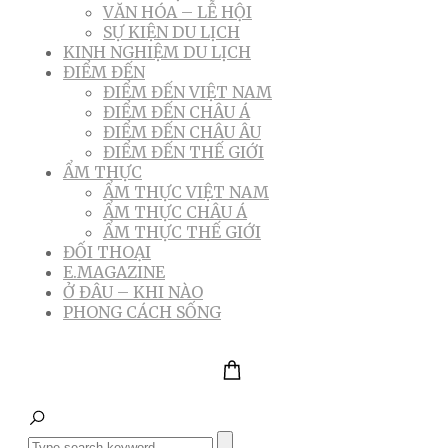
VĂN HÓA – LỄ HỘI
SỰ KIỆN DU LỊCH
KINH NGHIỆM DU LỊCH
ĐIỂM ĐẾN
ĐIỂM ĐẾN VIỆT NAM
ĐIỂM ĐẾN CHÂU Á
ĐIỂM ĐẾN CHÂU ÂU
ĐIỂM ĐẾN THẾ GIỚI
ẨM THỰC
ẨM THỰC VIỆT NAM
ẨM THỰC CHÂU Á
ẨM THỰC THẾ GIỚI
ĐỐI THOẠI
E.MAGAZINE
Ở ĐÂU – KHI NÀO
PHONG CÁCH SỐNG