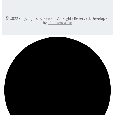
© 2022 Copyrights by
Newzin
. All Rights Reserved. Developed
by
ThemesCamp