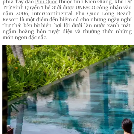
phía Tây đảo
Phú Quốc
thuộc tỉnh Kiên Giang, khu Dự
Trữ Sinh Quyển Thế Giới được UNESCO công nhận vào
năm 2006, InterContinental Phu Quoc Long Beach
Resort là một điểm đến hiếm có cho những ngày nghỉ
thư thái bên bờ biển, bơi lội dưới làn nước xanh mát,
ngắm hoàng hôn tuyệt diệu và thưởng thức những
món ngon đặc sắc.