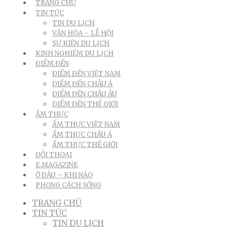
TRANG CHỦ
TIN TỨC
TIN DU LỊCH
VĂN HÓA – LỄ HỘI
SỰ KIỆN DU LỊCH
KINH NGHIỆM DU LỊCH
ĐIỂM ĐẾN
ĐIỂM ĐẾN VIỆT NAM
ĐIỂM ĐẾN CHÂU Á
ĐIỂM ĐẾN CHÂU ÂU
ĐIỂM ĐẾN THẾ GIỚI
ẨM THỰC
ẨM THỰC VIỆT NAM
ẨM THỰC CHÂU Á
ẨM THỰC THẾ GIỚI
ĐỐI THOẠI
E.MAGAZINE
Ở ĐÂU – KHI NÀO
PHONG CÁCH SỐNG
TRANG CHỦ
TIN TỨC
TIN DU LỊCH