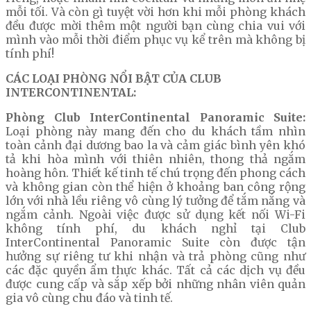
mỗi tối. Và còn gì tuyệt vời hơn khi mỗi phòng khách
đều được mời thêm một người bạn cùng chia vui với
mình vào mỗi thời điểm phục vụ kể trên mà không bị
tính phí!
CÁC LOẠI PHÒNG NỔI BẬT CỦA CLUB
INTERCONTINENTAL:
Phòng Club InterContinental Panoramic Suite:
Loại phòng này mang đến cho du khách tầm nhìn
toàn cảnh đại dương bao la và cảm giác bình yên khó
tả khi hòa mình với thiên nhiên, thong thả ngắm
hoàng hôn. Thiết kế tinh tế chú trọng đến phong cách
và không gian còn thể hiện ở khoảng ban công rộng
lớn với nhà lều riêng vô cùng lý tưởng để tắm nắng và
ngắm cảnh. Ngoài việc được sử dụng kết nối Wi-Fi
không tính phí, du khách nghỉ tại Club
InterContinental Panoramic Suite còn được tận
hưởng sự riêng tư khi nhận và trả phòng cũng như
các đặc quyền ẩm thực khác. Tất cả các dịch vụ đều
được cung cấp và sắp xếp bởi những nhân viên quản
gia vô cùng chu đáo và tinh tế.