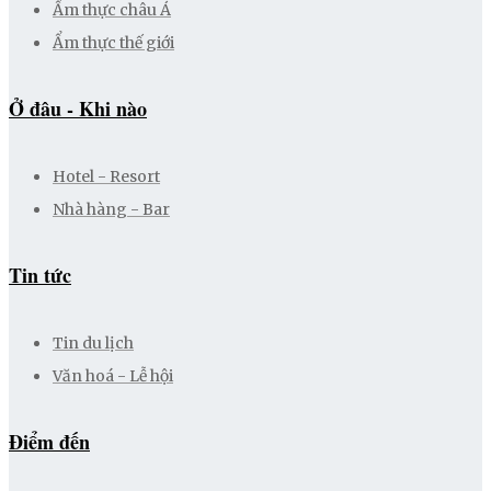
Ẩm thực châu Á
Ẩm thực thế giới
Ở đâu - Khi nào
Hotel - Resort
Nhà hàng - Bar
Tin tức
Tin du lịch
Văn hoá - Lễ hội
Điểm đến