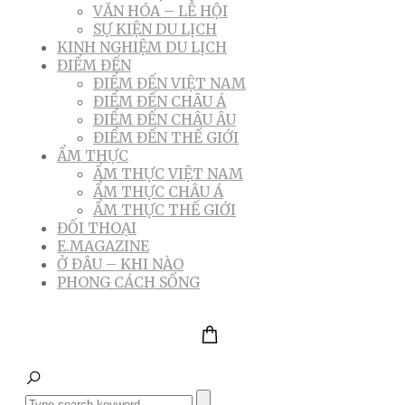
VĂN HÓA – LỄ HỘI
SỰ KIỆN DU LỊCH
KINH NGHIỆM DU LỊCH
ĐIỂM ĐẾN
ĐIỂM ĐẾN VIỆT NAM
ĐIỂM ĐẾN CHÂU Á
ĐIỂM ĐẾN CHÂU ÂU
ĐIỂM ĐẾN THẾ GIỚI
ẨM THỰC
ẨM THỰC VIỆT NAM
ẨM THỰC CHÂU Á
ẨM THỰC THẾ GIỚI
ĐỐI THOẠI
E.MAGAZINE
Ở ĐÂU – KHI NÀO
PHONG CÁCH SỐNG