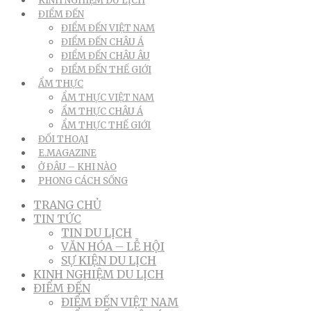
KINH NGHIỆM DU LỊCH
ĐIỂM ĐẾN
ĐIỂM ĐẾN VIỆT NAM
ĐIỂM ĐẾN CHÂU Á
ĐIỂM ĐẾN CHÂU ÂU
ĐIỂM ĐẾN THẾ GIỚI
ẨM THỰC
ẨM THỰC VIỆT NAM
ẨM THỰC CHÂU Á
ẨM THỰC THẾ GIỚI
ĐỐI THOẠI
E.MAGAZINE
Ở ĐÂU – KHI NÀO
PHONG CÁCH SỐNG
TRANG CHỦ
TIN TỨC
TIN DU LỊCH
VĂN HÓA – LỄ HỘI
SỰ KIỆN DU LỊCH
KINH NGHIỆM DU LỊCH
ĐIỂM ĐẾN
ĐIỂM ĐẾN VIỆT NAM