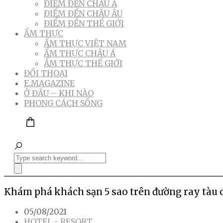
ĐIỂM ĐẾN CHÂU Á
ĐIỂM ĐẾN CHÂU ÂU
ĐIỂM ĐẾN THẾ GIỚI
ẨM THỰC
ẨM THỰC VIỆT NAM
ẨM THỰC CHÂU Á
ẨM THỰC THẾ GIỚI
ĐỐI THOẠI
E.MAGAZINE
Ở ĐÂU – KHI NÀO
PHONG CÁCH SỐNG
Khám phá khách sạn 5 sao trên đường ray tàu cổ
05/08/2021
HOTEL - RESORT