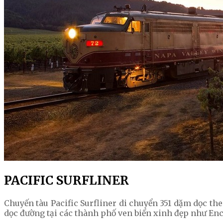
PACIFIC SURFLINER
Chuyến tàu Pacific Surfliner di chuyển 351 dặm dọc the
dọc đường tại các thành phố ven biển xinh đẹp như Enci