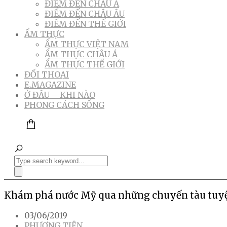
ĐIỂM ĐẾN CHÂU Á
ĐIỂM ĐẾN CHÂU ÂU
ĐIỂM ĐẾN THẾ GIỚI
ẨM THỰC
ẨM THỰC VIỆT NAM
ẨM THỰC CHÂU Á
ẨM THỰC THẾ GIỚI
ĐỐI THOẠI
E.MAGAZINE
Ở ĐÂU – KHI NÀO
PHONG CÁCH SỐNG
Khám phá nước Mỹ qua những chuyến tàu tuyệ
03/06/2019
PHƯƠNG TIỆN