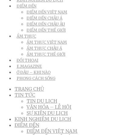
KINH NGHIỆM DU LỊCH
ĐIỂM ĐẾN
ĐIỂM ĐẾN VIỆT NAM
ĐIỂM ĐẾN CHÂU Á
ĐIỂM ĐẾN CHÂU ÂU
ĐIỂM ĐẾN THẾ GIỚI
ẨM THỰC
ẨM THỰC VIỆT NAM
ẨM THỰC CHÂU Á
ẨM THỰC THẾ GIỚI
ĐỐI THOẠI
E.MAGAZINE
Ở ĐÂU – KHI NÀO
PHONG CÁCH SỐNG
TRANG CHỦ
TIN TỨC
TIN DU LỊCH
VĂN HÓA – LỄ HỘI
SỰ KIỆN DU LỊCH
KINH NGHIỆM DU LỊCH
ĐIỂM ĐẾN
ĐIỂM ĐẾN VIỆT NAM