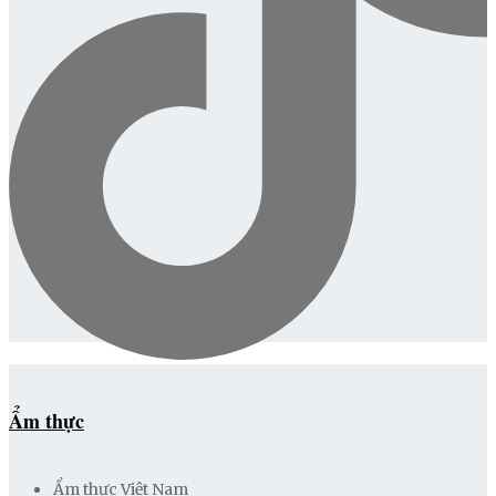
Ẩm thực
Ẩm thực Việt Nam