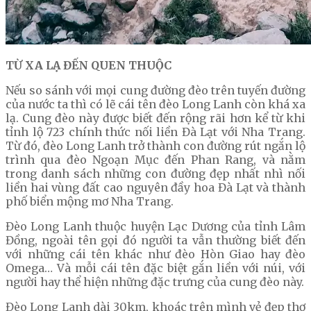
TỪ XA LẠ ĐẾN QUEN THUỘC
Nếu so sánh với mọi cung đường đèo trên tuyến đường
của nước ta thì có lẽ cái tên đèo Long Lanh còn khá xa
lạ. Cung đèo này được biết đến rộng rãi hơn kể từ khi
tỉnh lộ 723 chính thức nối liền Đà Lạt với Nha Trang.
Từ đó, đèo Long Lanh trở thành con đường rút ngắn lộ
trình qua đèo Ngoạn Mục đến Phan Rang, và nằm
trong danh sách những con đường đẹp nhất nhì nối
liền hai vùng đất cao nguyên đầy hoa Đà Lạt và thành
phố biển mộng mơ Nha Trang.
Đèo Long Lanh thuộc huyện Lạc Dương của tỉnh Lâm
Đồng, ngoài tên gọi đó người ta vẫn thường biết đến
với những cái tên khác như đèo Hòn Giao hay đèo
Omega… Và mỗi cái tên đặc biệt gắn liền với núi, với
người hay thể hiện những đặc trưng của cung đèo này.
Đèo Long Lanh dài 30km, khoác trên mình vẻ đẹp thơ