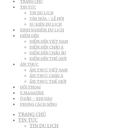
TRANG CHỦ
TIN TỨC
TIN DU LỊCH
VĂN HÓA – LỄ HỘI
SỰ KIỆN DU LỊCH
KINH NGHIỆM DU LỊCH
ĐIỂM ĐẾN
ĐIỂM ĐẾN VIỆT NAM
ĐIỂM ĐẾN CHÂU Á
ĐIỂM ĐẾN CHÂU ÂU
ĐIỂM ĐẾN THẾ GIỚI
ẨM THỰC
ẨM THỰC VIỆT NAM
ẨM THỰC CHÂU Á
ẨM THỰC THẾ GIỚI
ĐỐI THOẠI
E.MAGAZINE
Ở ĐÂU – KHI NÀO
PHONG CÁCH SỐNG
TRANG CHỦ
TIN TỨC
TIN DU LỊCH