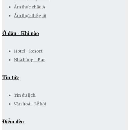
Ẩm thực châu Á
Ẩm thực thế giới
Ở đâu - Khi nào
Hotel - Resort
Nhà hàng - Bar
Tin tức
Tin du lịch
Văn hoá - Lễ hội
Điểm đến