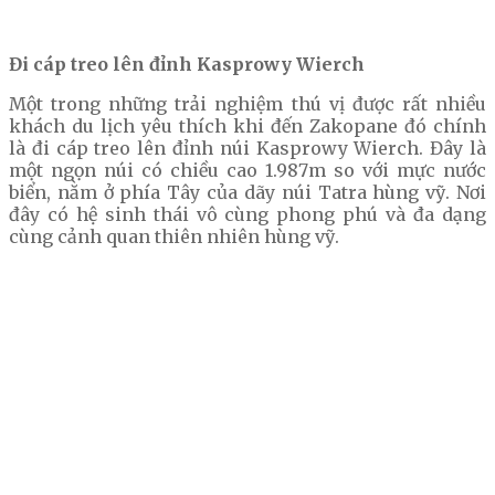
Đi cáp treo lên đỉnh Kasprowy Wierch
Một trong những trải nghiệm thú vị được rất nhiều
khách du lịch yêu thích khi đến Zakopane đó chính
là đi cáp treo lên đỉnh núi Kasprowy Wierch. Đây là
một ngọn núi có chiều cao 1.987m so với mực nước
biển, nằm ở phía Tây của dãy núi Tatra hùng vỹ. Nơi
đây có hệ sinh thái vô cùng phong phú và đa dạng
cùng cảnh quan thiên nhiên hùng vỹ.