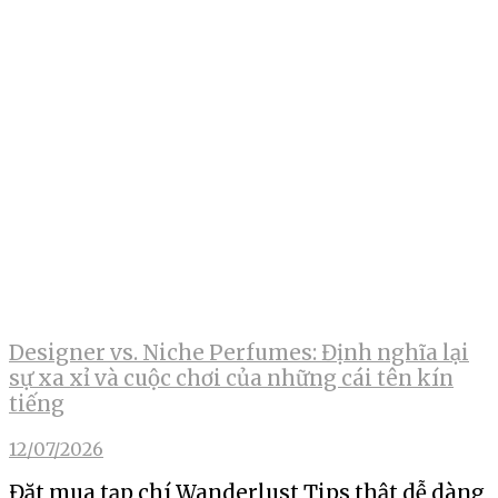
Designer vs. Niche Perfumes: Định nghĩa lại
sự xa xỉ và cuộc chơi của những cái tên kín
tiếng
12/07/2026
Đặt mua tạp chí Wanderlust Tips thật dễ dàng