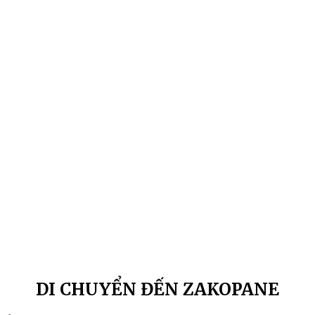
DI CHUYỂN ĐẾN ZAKOPANE