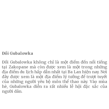
Đồi Gubalowka
Đồi Gubalowka không chỉ là một điểm đến nổi tiếng
tại Zakopane mà còn được xem là một trong những
địa điểm du lịch hấp dẫn nhất tại Ba Lan hiện nay. Nơi
đây được xem là một địa điểm lý tưởng để trượt tuyết
của những người yêu bộ môn thể thao này. Vào mùa
hè, Gubalowka diễn ra rất nhiều lễ hội đặc sắc của
người dân.