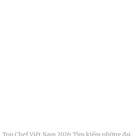
Top Chef Việt Nam 2026: Tìm kiếm những đại