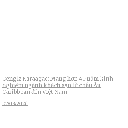
Cengiz Karaagac: Mang hơn 40 năm kinh
nghiệm ngành khách sạn từ châu Âu,
Caribbean đến Việt Nam
07/08/2026