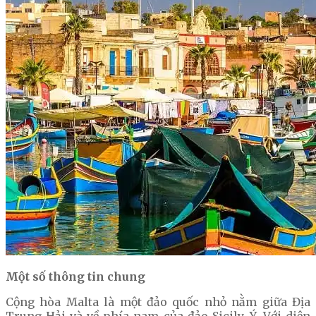
Một số thông tin chung
Cộng hòa Malta là một đảo quốc nhỏ nằm giữa Địa