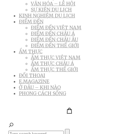
VĂN HÓA – LỄ HỘI
SỰ KIỆN DU LỊCH
KINH NGHIỆM DU LỊCH
ĐIỂM ĐẾN
ĐIỂM ĐẾN VIỆT NAM
ĐIỂM ĐẾN CHÂU Á
ĐIỂM ĐẾN CHÂU ÂU
ĐIỂM ĐẾN THẾ GIỚI
ẨM THỰC
ẨM THỰC VIỆT NAM
ẨM THỰC CHÂU Á
ẨM THỰC THẾ GIỚI
ĐỐI THOẠI
E.MAGAZINE
Ở ĐÂU – KHI NÀO
PHONG CÁCH SỐNG