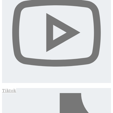
Tiktok