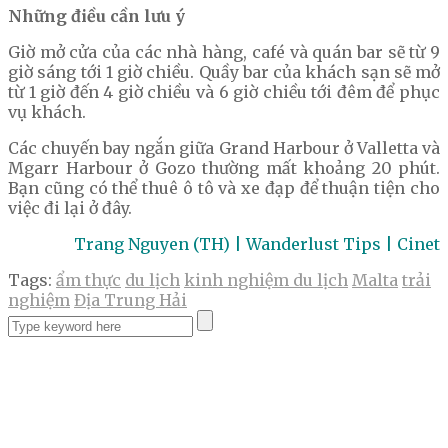
Những điều cần lưu ý
Giờ mở cửa của các nhà hàng, café và quán bar sẽ từ 9
giờ sáng tới 1 giờ chiều. Quầy bar của khách sạn sẽ mở
từ 1 giờ đến 4 giờ chiều và 6 giờ chiều tới đêm để phục
vụ khách.
Các chuyến bay ngắn giữa Grand Harbour ở Valletta và
Mgarr Harbour ở Gozo thường mất khoảng 20 phút.
Bạn cũng có thể thuê ô tô và xe đạp để thuận tiện cho
việc đi lại ở đây.
Trang Nguyen (TH) | Wanderlust Tips | Cinet
Tags:
ẩm thực
du lịch
kinh nghiệm du lịch
Malta
trải
nghiệm
Địa Trung Hải