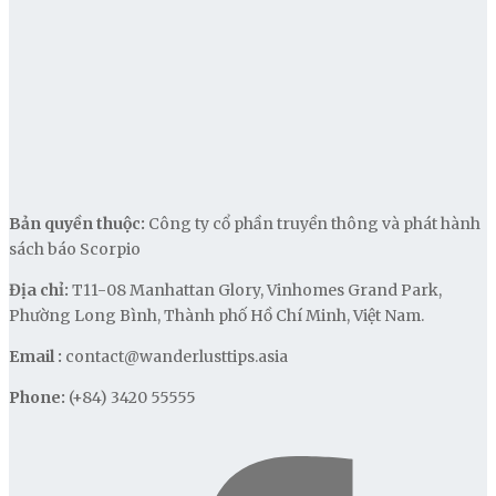
Bản quyền thuộc:
Công ty cổ phần truyền thông và phát hành
sách báo Scorpio
Địa chỉ:
T11-08 Manhattan Glory, Vinhomes Grand Park,
Phường Long Bình, Thành phố Hồ Chí Minh, Việt Nam.
Email :
contact@wanderlusttips.asia
Phone:
(+84) 3420 55555