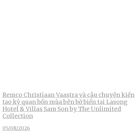
Remco Christiaan Vaastra và câu chuyện kiến
tạo kỳ quan bốn mùa bên bờ biển tại Lasong
Hotel & Villas Sam Son by The Unlimited
Collection
05/08/2026