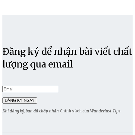
Đăng ký để nhận bài viết chất
lượng qua email
Khi đăng ký, bạn đã chấp nhận
Chính sách
của Wanderlust Tips