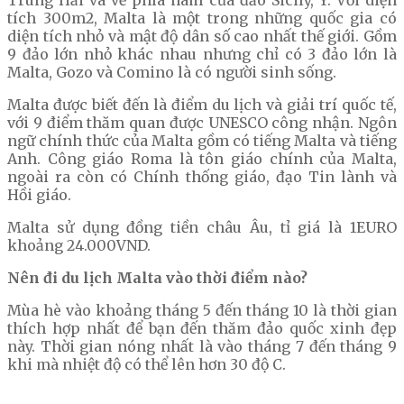
Trung Hải và về phía nam của đảo Sicily, Ý. Với diện
tích 300m2, Malta là một trong những quốc gia có
diện tích nhỏ và mật độ dân số cao nhất thế giới. Gồm
9 đảo lớn nhỏ khác nhau nhưng chỉ có 3 đảo lớn là
Malta, Gozo và Comino là có người sinh sống.
Malta được biết đến là điểm du lịch và giải trí quốc tế,
với 9 điểm thăm quan được UNESCO công nhận. Ngôn
ngữ chính thức của Malta gồm có tiếng Malta và tiếng
Anh. Công giáo Roma là tôn giáo chính của Malta,
ngoài ra còn có Chính thống giáo, đạo Tin lành và
Hồi giáo.
Malta sử dụng đồng tiền châu Âu, tỉ giá là 1EURO
khoảng 24.000VND.
Nên đi du lịch Malta vào thời điểm nào?
Mùa hè vào khoảng tháng 5 đến tháng 10 là thời gian
thích hợp nhất để bạn đến thăm đảo quốc xinh đẹp
này. Thời gian nóng nhất là vào tháng 7 đến tháng 9
khi mà nhiệt độ có thể lên hơn 30 độ C.