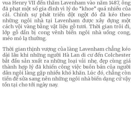
vua Henry VII đến thăm Lavenham vào năm 1487, ông
đã phạt một số gia đình vì lý do “khoe” quá nhiều của
cải. Chính sự phát triển đột ngột đó đã kéo theo
những ngôi nhà tại Lavenham được xây dựng một
cách vội vàng bằng vật liệu gỗ tươi. Thời gian trôi đi,
lớp gỗ dần bị cong vênh biến ngôi nhà uống cong,
méo mó lạ thường.
Thời gian thịnh vượng của làng Lavenham chẳng kéo
dài lâu khi những người Hà Lan di cư đến Colchester
bắt đầu sản xuất ra những loại vải nhẹ, đẹp cùng giá
thành hợp lý đã khiến công việc buôn bán của người
dân ngôi làng gặp nhiều khó khăn. Lúc đó, chẳng còn
tiền để sửa sang nên những ngôi nhà biến dạng cứ vậy
tồn tại cho tới ngày nay.