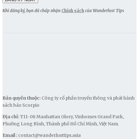
Khi đăng ký, bạn đã chấp nhận
Chính sách
của Wanderlust Tips
Bản quyền thuộc:
Công ty cổ phần truyền thông và phát hành
sách báo Scorpio
Địa chỉ:
T11-08 Manhattan Glory, Vinhomes Grand Park,
Phường Long Bình, Thành phố Hồ Chí Minh, Việt Nam.
Email :
contact@wanderlusttips.asia