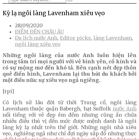
Kỳ lạ ngôi làng Lavenham xiêu vẹo
28/09/2020
ĐIỂM ĐẾN CHÂU ÂU
Du lịch nước Anh
,
Editor picks
,
làng Lavenham
,
ngôi làng xiêu vẹo
Những ngôi làng của nước Anh luôn hiện lên
trong tâm trí mọi người với vẻ bình yên, cổ kính và
có sự mộng mơ đến khó tả. Bên cạnh nét đẹp thôn
quê điển hình, Lavenham lại thu hút du khách bởi
một điều nữa: sự xiêu vẹo ngả ngiêng.
[rpi]
Có lịch sử lâu đời từ thời Trung cổ, ngôi làng
Lavenham thuộc quận Babergh, hạt Suffolk
nước Anh
nổi tiếng với vẻ đẹp êm đềm nhưng cũng ẩn chứa
nhiều điều thú vị đến mức được mệnh danh là ngôi
làng kỳ lạ nhất trên thế giới. Những ngôi nhà xiêu
vẹo, nghiêng ngả như chỉ đợi ngày sắp đổ nhưng thực