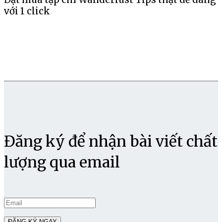
với 1 click
Đăng ký để nhận bài viết chất
lượng qua email