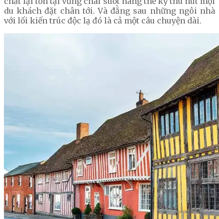
chất lại tồn tại vững chãi suốt hàng thế kỷ thu hút mọi
du khách đặt chân tới. Và đằng sau những ngôi nhà
với lối kiến trúc độc lạ đó là cả một câu chuyện dài.