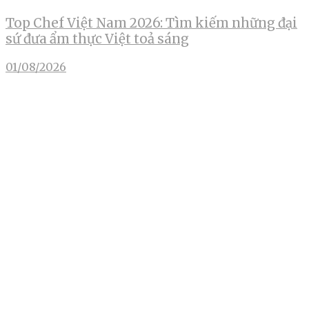
Top Chef Việt Nam 2026: Tìm kiếm những đại
sứ đưa ẩm thực Việt toả sáng
01/08/2026