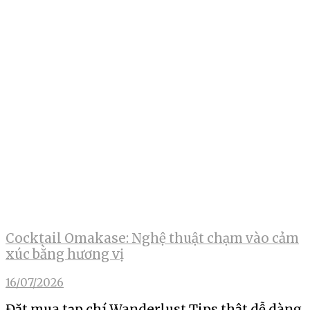
Cocktail Omakase: Nghệ thuật chạm vào cảm
xúc bằng hương vị
16/07/2026
Đặt mua tạp chí Wanderlust Tips thật dễ dàng