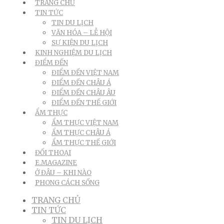
TRANG CHỦ
TIN TỨC
TIN DU LỊCH
VĂN HÓA – LỄ HỘI
SỰ KIỆN DU LỊCH
KINH NGHIỆM DU LỊCH
ĐIỂM ĐẾN
ĐIỂM ĐẾN VIỆT NAM
ĐIỂM ĐẾN CHÂU Á
ĐIỂM ĐẾN CHÂU ÂU
ĐIỂM ĐẾN THẾ GIỚI
ẨM THỰC
ẨM THỰC VIỆT NAM
ẨM THỰC CHÂU Á
ẨM THỰC THẾ GIỚI
ĐỐI THOẠI
E.MAGAZINE
Ở ĐÂU – KHI NÀO
PHONG CÁCH SỐNG
TRANG CHỦ
TIN TỨC
TIN DU LỊCH