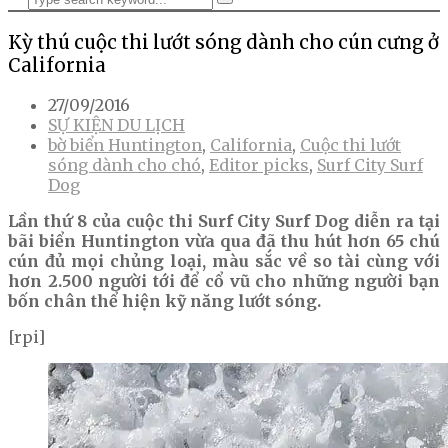
Kỳ thú cuộc thi lướt sóng dành cho cún cưng ở
California
27/09/2016
SỰ KIỆN DU LỊCH
bờ biển Huntington
,
California
,
Cuộc thi lướt
sóng dành cho chó
,
Editor picks
,
Surf City Surf
Dog
Lần thứ 8 của cuộc thi Surf City Surf Dog diễn ra tại
bãi biển Huntington vừa qua đã thu hút hơn 65 chú
cún đủ mọi chủng loại, màu sắc về so tài cùng với
hơn 2.500 người tới để cổ vũ cho những người bạn
bốn chân thể hiện kỹ năng lướt sóng.
[rpi]