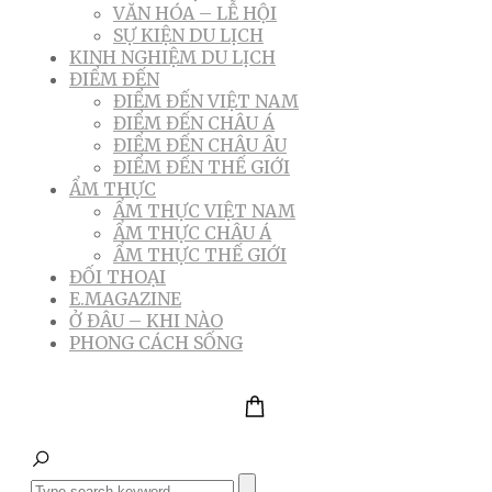
VĂN HÓA – LỄ HỘI
SỰ KIỆN DU LỊCH
KINH NGHIỆM DU LỊCH
ĐIỂM ĐẾN
ĐIỂM ĐẾN VIỆT NAM
ĐIỂM ĐẾN CHÂU Á
ĐIỂM ĐẾN CHÂU ÂU
ĐIỂM ĐẾN THẾ GIỚI
ẨM THỰC
ẨM THỰC VIỆT NAM
ẨM THỰC CHÂU Á
ẨM THỰC THẾ GIỚI
ĐỐI THOẠI
E.MAGAZINE
Ở ĐÂU – KHI NÀO
PHONG CÁCH SỐNG