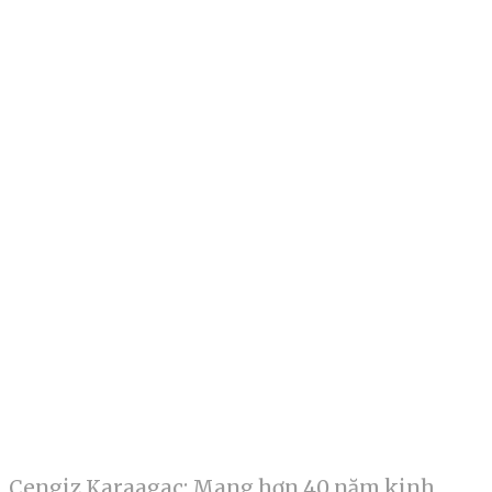
Cengiz Karaagac: Mang hơn 40 năm kinh