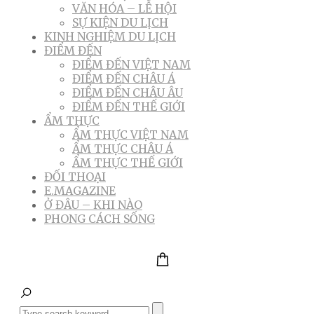
VĂN HÓA – LỄ HỘI
SỰ KIỆN DU LỊCH
KINH NGHIỆM DU LỊCH
ĐIỂM ĐẾN
ĐIỂM ĐẾN VIỆT NAM
ĐIỂM ĐẾN CHÂU Á
ĐIỂM ĐẾN CHÂU ÂU
ĐIỂM ĐẾN THẾ GIỚI
ẨM THỰC
ẨM THỰC VIỆT NAM
ẨM THỰC CHÂU Á
ẨM THỰC THẾ GIỚI
ĐỐI THOẠI
E.MAGAZINE
Ở ĐÂU – KHI NÀO
PHONG CÁCH SỐNG