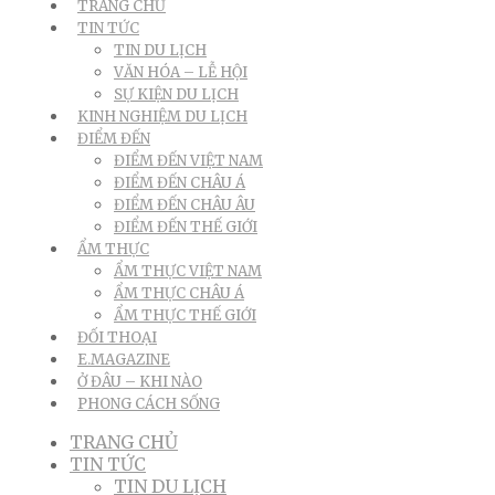
TRANG CHỦ
TIN TỨC
TIN DU LỊCH
VĂN HÓA – LỄ HỘI
SỰ KIỆN DU LỊCH
KINH NGHIỆM DU LỊCH
ĐIỂM ĐẾN
ĐIỂM ĐẾN VIỆT NAM
ĐIỂM ĐẾN CHÂU Á
ĐIỂM ĐẾN CHÂU ÂU
ĐIỂM ĐẾN THẾ GIỚI
ẨM THỰC
ẨM THỰC VIỆT NAM
ẨM THỰC CHÂU Á
ẨM THỰC THẾ GIỚI
ĐỐI THOẠI
E.MAGAZINE
Ở ĐÂU – KHI NÀO
PHONG CÁCH SỐNG
TRANG CHỦ
TIN TỨC
TIN DU LỊCH