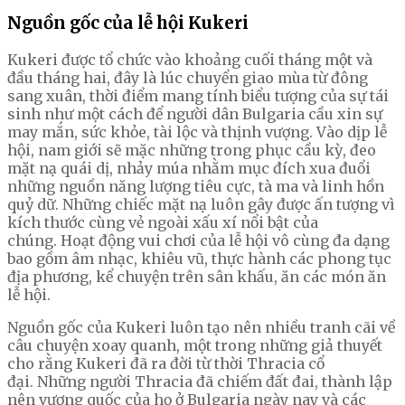
Nguồn gốc của lễ hội Kukeri
Kukeri được tổ chức vào khoảng cuối tháng một và
đầu tháng hai, đây là lúc chuyển giao mùa từ đông
sang xuân, thời điểm mang tính biểu tượng của sự tái
sinh như một cách để người dân Bulgaria cầu xin sự
may mắn, sức khỏe, tài lộc và thịnh vượng. Vào dịp lễ
hội, nam giới sẽ mặc những trong phục cầu kỳ, đeo
mặt nạ quái dị, nhảy múa nhằm mục đích xua đuổi
những nguồn năng lượng tiêu cực, tà ma và linh hồn
quỷ dữ. Những chiếc mặt nạ luôn gây được ấn tượng vì
kích thước cùng vẻ ngoài xấu xí nổi bật của
chúng. Hoạt động vui chơi của lễ hội vô cùng đa dạng
bao gồm âm nhạc, khiêu vũ, thực hành các phong tục
địa phương, kể chuyện trên sân khấu, ăn các món ăn
lễ hội.
Nguồn gốc của Kukeri luôn tạo nên nhiều tranh cãi về
câu chuyện xoay quanh, một trong những giả thuyết
cho rằng Kukeri đã ra đời từ thời Thracia cổ
đại. Những người Thracia đã chiếm đất đai, thành lập
nên vương quốc của họ ở Bulgaria ngày nay và các