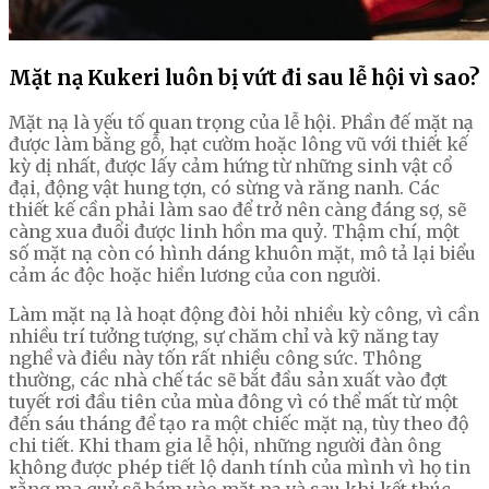
Mặt nạ Kukeri luôn bị vứt đi sau lễ hội vì sao?
Mặt nạ là yếu tố quan trọng của lễ hội. Phần đế mặt nạ
được làm bằng gỗ, hạt cườm hoặc lông vũ với thiết kế
kỳ dị nhất, được lấy cảm hứng từ những sinh vật cổ
đại, động vật hung tợn, có sừng và răng nanh. Các
thiết kế cần phải làm sao để trở nên càng đáng sợ, sẽ
càng xua đuổi được linh hồn ma quỷ. Thậm chí, một
số mặt nạ còn có hình dáng khuôn mặt, mô tả lại biểu
cảm ác độc hoặc hiền lương của con người.
Làm mặt nạ là hoạt động đòi hỏi nhiều kỳ công, vì cần
nhiều trí tưởng tượng, sự chăm chỉ và kỹ năng tay
nghề và điều này tốn rất nhiều công sức. Thông
thường, các nhà chế tác sẽ bắt đầu sản xuất vào đợt
tuyết rơi đầu tiên của mùa đông vì có thể mất từ một
đến sáu tháng để tạo ra một chiếc mặt nạ, tùy theo độ
chi tiết. Khi tham gia lễ hội, những người đàn ông
không được phép tiết lộ danh tính của mình vì họ tin
rằng ma quỷ sẽ bám vào mặt nạ và sau khi kết thúc,