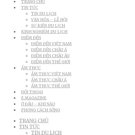
TRANG CHỦ
TIN TỨC
TIN DU LỊCH
VĂN HÓA – LỄ HỘI
SỰ KIỆN DU LỊCH
KINH NGHIỆM DU LỊCH
ĐIỂM ĐẾN
ĐIỂM ĐẾN VIỆT NAM
ĐIỂM ĐẾN CHÂU Á
ĐIỂM ĐẾN CHÂU ÂU
ĐIỂM ĐẾN THẾ GIỚI
ẨM THỰC
ẨM THỰC VIỆT NAM
ẨM THỰC CHÂU Á
ẨM THỰC THẾ GIỚI
ĐỐI THOẠI
E.MAGAZINE
Ở ĐÂU – KHI NÀO
PHONG CÁCH SỐNG
TRANG CHỦ
TIN TỨC
TIN DU LỊCH