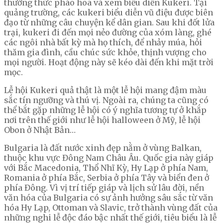
thưởng thức pháo hoa và xem biểu diễn Kukeri. Tại
quảng trường, các kukeri biểu diễn vũ điệu được biên
đạo từ những câu chuyện kể dân gian. Sau khi đốt lửa
trại, kukeri đi đến mọi nẻo đường của xóm làng, ghé
các ngôi nhà bất kỳ mà họ thích, để nhảy múa, hỏi
thăm gia đình, cầu chúc sức khỏe, thịnh vượng cho
mọi người. Hoạt động này sẽ kéo dài đến khi mặt trời
mọc.
Lễ hội Kukeri quả thật là một lễ hội mang đậm màu
sắc tín ngưỡng và thú vị. Ngoài ra, chúng ta cũng có
thể bắt gặp những lễ hội có ý nghĩa tương tự ở khắp
nơi trên thế giới như lễ hội halloween ở Mỹ, lễ hội
Obon ở Nhật Bản…
Bulgaria là đất nước xinh đẹp nằm ở vùng Balkan,
thuộc khu vực Đông Nam Châu Âu. Quốc gia này giáp
với Bắc Macedonia, Thổ Nhĩ Kỳ, Hy Lạp ở phía Nam,
Romania ở phía Bắc, Serbia ở phía Tây và biển đen ở
phía Đông. Vì vị trí tiếp giáp và lịch sử lâu đời, nền
văn hóa của Bulgaria có sự ảnh hưởng sâu sắc từ văn
hóa Hy Lạp, Ottoman và Slavic, trở thành vùng đất của
những nghi lễ độc đáo bậc nhất thế giới, tiêu biểu là lễ