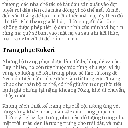
thường, các nhà chế tác sẽ bắt đầu sản xuất vào đợt
tuyết rơi đầu tiên của mùa đông vì có thể mất từ một
đến sáu tháng để tạo ra một chiếc mặt nạ, tùy theo độ
chi tiết. Khi tham gia lễ hội, những người đàn ông
không được phép tiết lộ danh tính của mình vì họ tin
rằng ma quỷ sẽ bám vào mặt nạ và sau khi kết thúc,
mặt nạ sẽ bị vứt đi để tránh tà ma.
Trang phục Kukeri
Những bộ trang phục được làm từ da, lông dê và cừu.
Tuy nhiên, nó còn tùy thuộc vào từng khu vực, ví dụ
vùng có lượng dê lớn, trang phục sẽ làm từ lông dê.
Nếu có nhiều cừu thì sẽ được làm từ lông cừu. Trang
phục che toàn bộ cơ thể, có thể giữ ấm trong thời tiết
lạnh giá nhưng lại nặng khoảng 70kg, khó di chuyển,
nhảy nhót.
Phong cách thiết kế trang phục lễ hội tương ứng với
từng vùng khác nhau, màu sắc của trang phục có
những ý nghĩa đặc trưng như màu đỏ tượng trưng cho
mặt trời, màu đen là tượng trưng cho trái đất, và màu