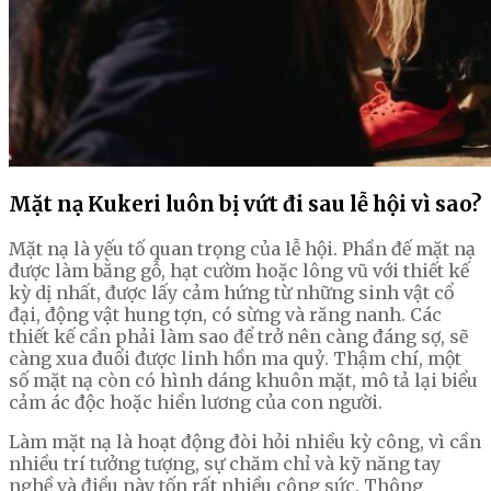
Mặt nạ Kukeri luôn bị vứt đi sau lễ hội vì sao?
Mặt nạ là yếu tố quan trọng của lễ hội. Phần đế mặt nạ
được làm bằng gỗ, hạt cườm hoặc lông vũ với thiết kế
kỳ dị nhất, được lấy cảm hứng từ những sinh vật cổ
đại, động vật hung tợn, có sừng và răng nanh. Các
thiết kế cần phải làm sao để trở nên càng đáng sợ, sẽ
càng xua đuổi được linh hồn ma quỷ. Thậm chí, một
số mặt nạ còn có hình dáng khuôn mặt, mô tả lại biểu
cảm ác độc hoặc hiền lương của con người.
Làm mặt nạ là hoạt động đòi hỏi nhiều kỳ công, vì cần
nhiều trí tưởng tượng, sự chăm chỉ và kỹ năng tay
nghề và điều này tốn rất nhiều công sức. Thông