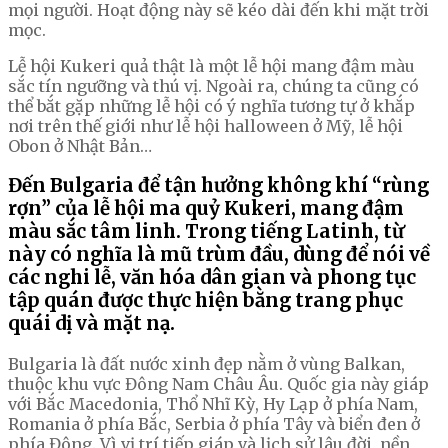
mọi người. Hoạt động này sẽ kéo dài đến khi mặt trời
mọc.
Lễ hội Kukeri quả thật là một lễ hội mang đậm màu
sắc tín ngưỡng và thú vị. Ngoài ra, chúng ta cũng có
thể bắt gặp những lễ hội có ý nghĩa tương tự ở khắp
nơi trên thế giới như lễ hội halloween ở Mỹ, lễ hội
Obon ở Nhật Bản…
Đến Bulgaria để tận hưởng không khí “rùng
rợn” của lễ hội ma quỷ Kukeri, mang đậm
màu sắc tâm linh. Trong tiếng Latinh, từ
này có nghĩa là mũ trùm đầu, dùng để nói về
các nghi lễ, văn hóa dân gian và phong tục
tập quán được thực hiện bằng trang phục
quái dị và mặt nạ.
Bulgaria là đất nước xinh đẹp nằm ở vùng Balkan,
thuộc khu vực Đông Nam Châu Âu. Quốc gia này giáp
với Bắc Macedonia, Thổ Nhĩ Kỳ, Hy Lạp ở phía Nam,
Romania ở phía Bắc, Serbia ở phía Tây và biển đen ở
phía Đông. Vì vị trí tiếp giáp và lịch sử lâu đời, nền