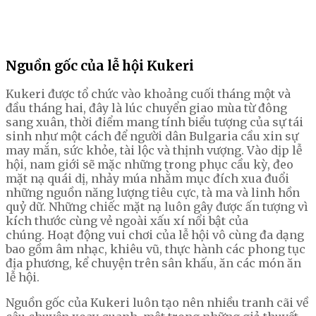
Nguồn gốc của lễ hội Kukeri
Kukeri được tổ chức vào khoảng cuối tháng một và
đầu tháng hai, đây là lúc chuyển giao mùa từ đông
sang xuân, thời điểm mang tính biểu tượng của sự tái
sinh như một cách để người dân Bulgaria cầu xin sự
may mắn, sức khỏe, tài lộc và thịnh vượng. Vào dịp lễ
hội, nam giới sẽ mặc những trong phục cầu kỳ, đeo
mặt nạ quái dị, nhảy múa nhằm mục đích xua đuổi
những nguồn năng lượng tiêu cực, tà ma và linh hồn
quỷ dữ. Những chiếc mặt nạ luôn gây được ấn tượng vì
kích thước cùng vẻ ngoài xấu xí nổi bật của
chúng. Hoạt động vui chơi của lễ hội vô cùng đa dạng
bao gồm âm nhạc, khiêu vũ, thực hành các phong tục
địa phương, kể chuyện trên sân khấu, ăn các món ăn
lễ hội.
Nguồn gốc của Kukeri luôn tạo nên nhiều tranh cãi về