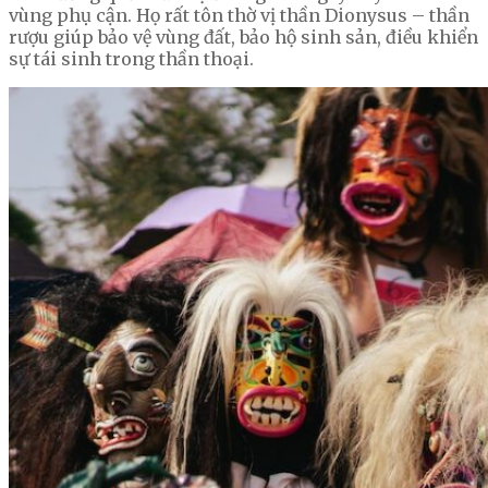
vùng phụ cận. Họ rất tôn thờ vị thần Dionysus – thần
rượu giúp bảo vệ vùng đất, bảo hộ sinh sản, điều khiển
sự tái sinh trong thần thoại.