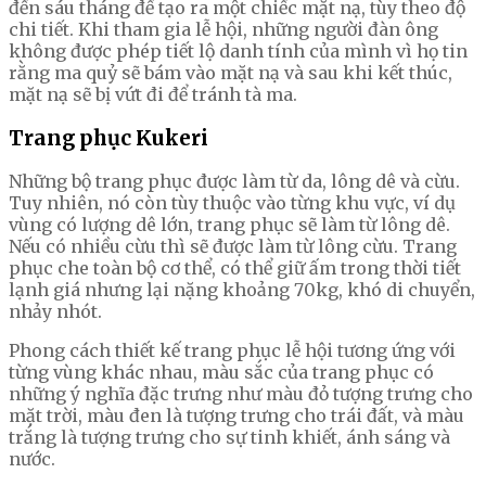
đến sáu tháng để tạo ra một chiếc mặt nạ, tùy theo độ
chi tiết. Khi tham gia lễ hội, những người đàn ông
không được phép tiết lộ danh tính của mình vì họ tin
rằng ma quỷ sẽ bám vào mặt nạ và sau khi kết thúc,
mặt nạ sẽ bị vứt đi để tránh tà ma.
Trang phục Kukeri
Những bộ trang phục được làm từ da, lông dê và cừu.
Tuy nhiên, nó còn tùy thuộc vào từng khu vực, ví dụ
vùng có lượng dê lớn, trang phục sẽ làm từ lông dê.
Nếu có nhiều cừu thì sẽ được làm từ lông cừu. Trang
phục che toàn bộ cơ thể, có thể giữ ấm trong thời tiết
lạnh giá nhưng lại nặng khoảng 70kg, khó di chuyển,
nhảy nhót.
Phong cách thiết kế trang phục lễ hội tương ứng với
từng vùng khác nhau, màu sắc của trang phục có
những ý nghĩa đặc trưng như màu đỏ tượng trưng cho
mặt trời, màu đen là tượng trưng cho trái đất, và màu
trắng là tượng trưng cho sự tinh khiết, ánh sáng và
nước.