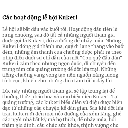
Các hoạt động lễ hội Kukeri
Lễ hội sẽ bắt đầu vào buổi tối. Hoạt động đầu tiên là
rung chuông, sau đó tất cả những người tham gia –
được gọi là Kukeri, đổ ra đường để nhảy múa. Những
Kukeri đóng giả thành ma, quỷ đi lang thang vào buổi
đêm, những âm thanh của chuông được phát ra theo
nhịp điệu dưới sự chỉ dẫn của một “Con quỷ đầu đàn”.
Kukeri cầm theo những ngọn đuốc, di chuyển đến
trung tâm của quảng trường để đốt lửa trại. Những
tiếng chuông vang vọng tạo nên nguồn năng lượng
tích cực, khiến cho những điều tăm tối bị đẩy lùi.
Lúc này, những người tham gia sẽ tập trung lại để
thưởng thức pháo hoa và xem biểu diễn Kukeri. Tại
quảng trường, các kukeri biểu diễn vũ điệu được biên
đạo từ những câu chuyện kể dân gian. Sau khi đốt lửa
trại, kukeri đi đến mọi nẻo đường của xóm làng, ghé
các ngôi nhà bất kỳ mà họ thích, để nhảy múa, hỏi
thăm gia đình, cầu chúc sức khỏe, thịnh vượng cho