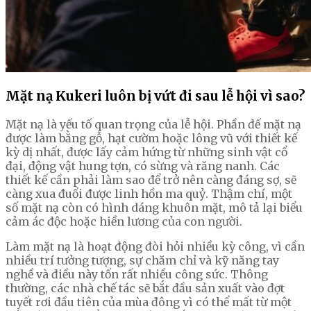
Mặt nạ Kukeri luôn bị vứt đi sau lễ hội vì sao?
Mặt nạ là yếu tố quan trọng của lễ hội. Phần đế mặt nạ
được làm bằng gỗ, hạt cườm hoặc lông vũ với thiết kế
kỳ dị nhất, được lấy cảm hứng từ những sinh vật cổ
đại, động vật hung tợn, có sừng và răng nanh. Các
thiết kế cần phải làm sao để trở nên càng đáng sợ, sẽ
càng xua đuổi được linh hồn ma quỷ. Thậm chí, một
số mặt nạ còn có hình dáng khuôn mặt, mô tả lại biểu
cảm ác độc hoặc hiền lương của con người.
Làm mặt nạ là hoạt động đòi hỏi nhiều kỳ công, vì cần
nhiều trí tưởng tượng, sự chăm chỉ và kỹ năng tay
nghề và điều này tốn rất nhiều công sức. Thông
thường, các nhà chế tác sẽ bắt đầu sản xuất vào đợt
tuyết rơi đầu tiên của mùa đông vì có thể mất từ một