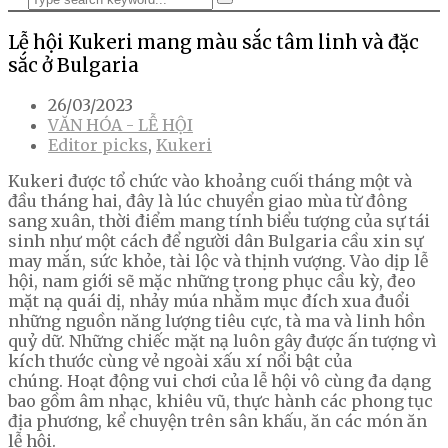
Lễ hội Kukeri mang màu sắc tâm linh và đặc
sắc ở Bulgaria
26/03/2023
VĂN HÓA - LỄ HỘI
Editor picks
,
Kukeri
Kukeri được tổ chức vào khoảng cuối tháng một và
đầu tháng hai, đây là lúc chuyển giao mùa từ đông
sang xuân, thời điểm mang tính biểu tượng của sự tái
sinh như một cách để người dân Bulgaria cầu xin sự
may mắn, sức khỏe, tài lộc và thịnh vượng. Vào dịp lễ
hội, nam giới sẽ mặc những trong phục cầu kỳ, đeo
mặt nạ quái dị, nhảy múa nhằm mục đích xua đuổi
những nguồn năng lượng tiêu cực, tà ma và linh hồn
quỷ dữ. Những chiếc mặt nạ luôn gây được ấn tượng vì
kích thước cùng vẻ ngoài xấu xí nổi bật của
chúng. Hoạt động vui chơi của lễ hội vô cùng đa dạng
bao gồm âm nhạc, khiêu vũ, thực hành các phong tục
địa phương, kể chuyện trên sân khấu, ăn các món ăn
lễ hội.