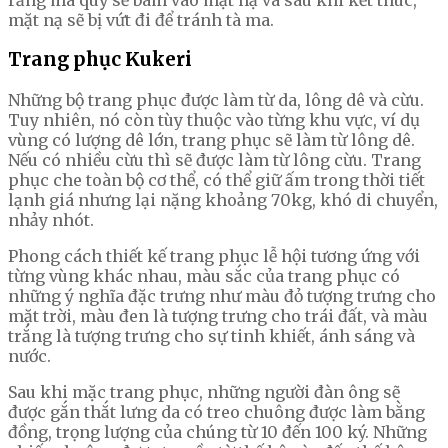
mặt nạ sẽ bị vứt đi để tránh tà ma.
Trang phục Kukeri
Những bộ trang phục được làm từ da, lông dê và cừu.
Tuy nhiên, nó còn tùy thuộc vào từng khu vực, ví dụ
vùng có lượng dê lớn, trang phục sẽ làm từ lông dê.
Nếu có nhiều cừu thì sẽ được làm từ lông cừu. Trang
phục che toàn bộ cơ thể, có thể giữ ấm trong thời tiết
lạnh giá nhưng lại nặng khoảng 70kg, khó di chuyển,
nhảy nhót.
Phong cách thiết kế trang phục lễ hội tương ứng với
từng vùng khác nhau, màu sắc của trang phục có
những ý nghĩa đặc trưng như màu đỏ tượng trưng cho
mặt trời, màu đen là tượng trưng cho trái đất, và màu
trắng là tượng trưng cho sự tinh khiết, ánh sáng và
nước.
Sau khi mặc trang phục, những người đàn ông sẽ
được gắn thắt lưng da có treo chuông được làm bằng
đồng, trọng lượng của chúng từ 10 đến 100 ký. Những