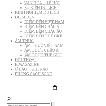
VĂN HÓA – LỄ HỘI
SỰ KIỆN DU LỊCH
KINH NGHIỆM DU LỊCH
ĐIỂM ĐẾN
ĐIỂM ĐẾN VIỆT NAM
ĐIỂM ĐẾN CHÂU Á
ĐIỂM ĐẾN CHÂU ÂU
ĐIỂM ĐẾN THẾ GIỚI
ẨM THỰC
ẨM THỰC VIỆT NAM
ẨM THỰC CHÂU Á
ẨM THỰC THẾ GIỚI
ĐỐI THOẠI
E.MAGAZINE
Ở ĐÂU – KHI NÀO
PHONG CÁCH SỐNG