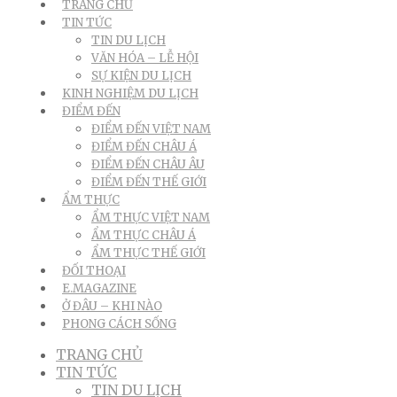
TRANG CHỦ
TIN TỨC
TIN DU LỊCH
VĂN HÓA – LỄ HỘI
SỰ KIỆN DU LỊCH
KINH NGHIỆM DU LỊCH
ĐIỂM ĐẾN
ĐIỂM ĐẾN VIỆT NAM
ĐIỂM ĐẾN CHÂU Á
ĐIỂM ĐẾN CHÂU ÂU
ĐIỂM ĐẾN THẾ GIỚI
ẨM THỰC
ẨM THỰC VIỆT NAM
ẨM THỰC CHÂU Á
ẨM THỰC THẾ GIỚI
ĐỐI THOẠI
E.MAGAZINE
Ở ĐÂU – KHI NÀO
PHONG CÁCH SỐNG
TRANG CHỦ
TIN TỨC
TIN DU LỊCH