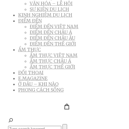
VĂN HÓA – LỄ HỘI
SỰ KIỆN DU LỊCH
KINH NGHIỆM DU LỊCH
ĐIỂM ĐẾN
ĐIỂM ĐẾN VIỆT NAM
ĐIỂM ĐẾN CHÂU Á
ĐIỂM ĐẾN CHÂU ÂU
ĐIỂM ĐẾN THẾ GIỚI
ẨM THỰC
ẨM THỰC VIỆT NAM
ẨM THỰC CHÂU Á
ẨM THỰC THẾ GIỚI
ĐỐI THOẠI
E.MAGAZINE
Ở ĐÂU – KHI NÀO
PHONG CÁCH SỐNG