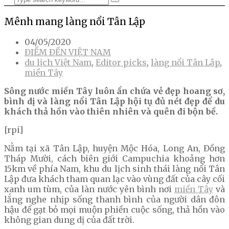
Mênh mang làng nổi Tân Lập
04/05/2020
ĐIỂM ĐẾN VIỆT NAM
du lịch Việt Nam
,
Editor picks
,
làng nổi Tân Lập
,
miền Tây
Sông nước miền Tây luôn ẩn chứa vẻ đẹp hoang sơ,
bình dị và làng nổi Tân Lập hội tụ đủ nét đẹp để du
khách thả hồn vào thiên nhiên và quên đi bộn bề.
[rpi]
Nằm tại xã Tân Lập, huyện Mộc Hóa, Long An, Đồng
Tháp Mười, cách biên giới Campuchia khoảng hơn
15km về phía Nam, khu du lịch sinh thái làng nổi Tân
Lập đưa khách tham quan lạc vào vùng đất của cây cối
xanh um tùm, của làn nước yên bình nơi
miền Tây
và
lắng nghe nhịp sống thanh bình của người dân đôn
hậu để gạt bỏ mọi muộn phiền cuộc sống, thả hồn vào
không gian dung dị của đất trời.