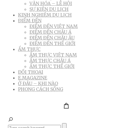
VĂN HÓA – LỄ HỘI
SỰ KIỆN DU LỊCH
KINH NGHIỆM DU LỊCH
ĐIỂM ĐẾN
ĐIỂM ĐẾN VIỆT NAM
ĐIỂM ĐẾN CHÂU Á
ĐIỂM ĐẾN CHÂU ÂU
ĐIỂM ĐẾN THẾ GIỚI
ẨM THỰC
ẨM THỰC VIỆT NAM
ẨM THỰC CHÂU Á
ẨM THỰC THẾ GIỚI
ĐỐI THOẠI
E.MAGAZINE
Ở ĐÂU – KHI NÀO
PHONG CÁCH SỐNG