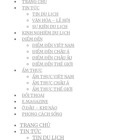
TRANG CHỦ
TIN TỨC
TIN DU LỊCH
VĂN HÓA – LỄ HỘI
SỰ KIỆN DU LỊCH
KINH NGHIỆM DU LỊCH
ĐIỂM ĐẾN
ĐIỂM ĐẾN VIỆT NAM
ĐIỂM ĐẾN CHÂU Á
ĐIỂM ĐẾN CHÂU ÂU
ĐIỂM ĐẾN THẾ GIỚI
ẨM THỰC
ẨM THỰC VIỆT NAM
ẨM THỰC CHÂU Á
ẨM THỰC THẾ GIỚI
ĐỐI THOẠI
E.MAGAZINE
Ở ĐÂU – KHI NÀO
PHONG CÁCH SỐNG
TRANG CHỦ
TIN TỨC
TIN DU LỊCH