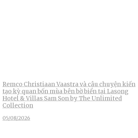
Remco Christiaan Vaastra và câu chuyện kiến
tạo kỳ quan bốn mùa bên bờ biển tại Lasong
Hotel & Villas Sam Son by The Unlimited
Collection
05/08/2026