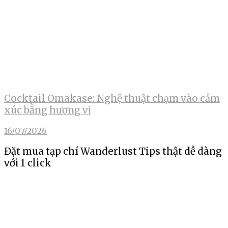
Cocktail Omakase: Nghệ thuật chạm vào cảm
xúc bằng hương vị
16/07/2026
Đặt mua tạp chí Wanderlust Tips thật dễ dàng
với 1 click