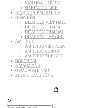
VĂN HÓA – LỄ HỘI
SỰ KIỆN DU LỊCH
KINH NGHIỆM DU LỊCH
ĐIỂM ĐẾN
ĐIỂM ĐẾN VIỆT NAM
ĐIỂM ĐẾN CHÂU Á
ĐIỂM ĐẾN CHÂU ÂU
ĐIỂM ĐẾN THẾ GIỚI
ẨM THỰC
ẨM THỰC VIỆT NAM
ẨM THỰC CHÂU Á
ẨM THỰC THẾ GIỚI
ĐỐI THOẠI
E.MAGAZINE
Ở ĐÂU – KHI NÀO
PHONG CÁCH SỐNG