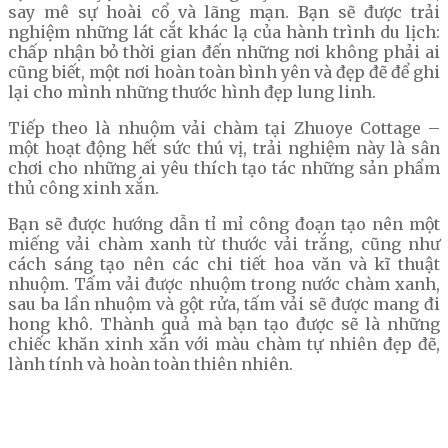
say mê sự hoài cổ và lãng mạn. Bạn sẽ được trải
nghiệm những lát cắt khác lạ của hành trình du lịch:
chấp nhận bỏ thời gian đến những nơi không phải ai
cũng biết, một nơi hoàn toàn bình yên và đẹp đẽ để ghi
lại cho mình những thước hình đẹp lung linh.
Tiếp theo là nhuộm vải chàm tại Zhuoye Cottage –
một hoạt động hết sức thú vị, trải nghiệm này là sân
chơi cho những ai yêu thích tạo tác những sản phẩm
thủ công xinh xắn.
Bạn sẽ được hướng dẫn tỉ mỉ công đoạn tạo nên một
miếng vải chàm xanh từ thước vải trắng, cũng như
cách sáng tạo nên các chi tiết hoa văn và kĩ thuật
nhuộm. Tấm vải được nhuộm trong nước chàm xanh,
sau ba lần nhuộm và gột rửa, tấm vải sẽ được mang đi
hong khô. Thành quả mà bạn tạo được sẽ là những
chiếc khăn xinh xắn với màu chàm tự nhiên đẹp đẽ,
lành tính và hoàn toàn thiên nhiên.