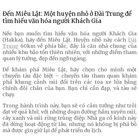
Đến Miêu Lật: Một huyện nhỏ ở Đài Trung để
tìm hiểu văn hóa người Khách Gia
Nếu bạn muốn tìm hiểu văn hóa người Khách Gia
(Hakka), hãy đến Miêu Lật. Huyện nhỏ này cách
Đài
Trung
60km về phía bắc, đây là căn nhà chung của
nhiều khu bảo tồn thiên nhiên, với những điểm tham
quan lý tưởng, đẹp đến ngỡ ngàng.
Để khám phá Miêu Lật, hãy chọn cho mình một
chuyến tàu đặc biệt – chuyến tàu tham quan khám
phá khung cảnh núi đồi trên các toa xe lửa bằng
chính đôi chân của bạn. Bạn chỉ cần đạp, và tàu sẽ
chạy.
Trong hành trình này, bạn sẽ có cảm tưởng như trôi
dạt về quá khứ, với những đoạn đường hầm xuyên núi,
cây xanh và núi rừng trùng điệp. Nhà ga cổ kính này
đã dừng hoạt động từ lâu, nhưng nó không bị phá bỏ
mà được gìn giữ lại để phát triển du lịch.