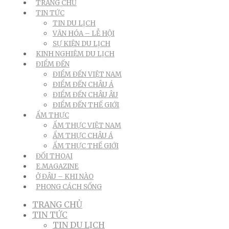
TRANG CHỦ
TIN TỨC
TIN DU LỊCH
VĂN HÓA – LỄ HỘI
SỰ KIỆN DU LỊCH
KINH NGHIỆM DU LỊCH
ĐIỂM ĐẾN
ĐIỂM ĐẾN VIỆT NAM
ĐIỂM ĐẾN CHÂU Á
ĐIỂM ĐẾN CHÂU ÂU
ĐIỂM ĐẾN THẾ GIỚI
ẨM THỰC
ẨM THỰC VIỆT NAM
ẨM THỰC CHÂU Á
ẨM THỰC THẾ GIỚI
ĐỐI THOẠI
E.MAGAZINE
Ở ĐÂU – KHI NÀO
PHONG CÁCH SỐNG
TRANG CHỦ
TIN TỨC
TIN DU LỊCH