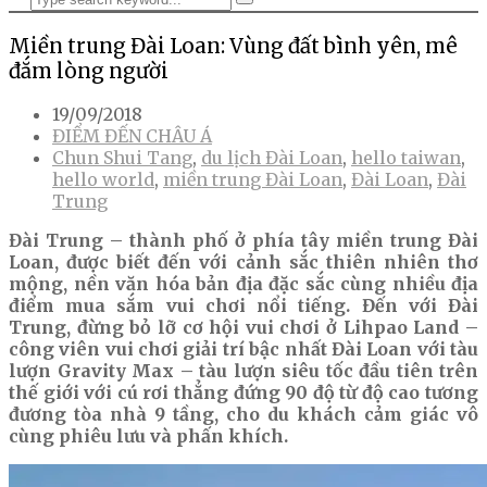
Miền trung Đài Loan: Vùng đất bình yên, mê
đắm lòng người
19/09/2018
ĐIỂM ĐẾN CHÂU Á
Chun Shui Tang
,
du lịch Đài Loan
,
hello taiwan
,
hello world
,
miền trung Đài Loan
,
Đài Loan
,
Đài
Trung
Đài Trung – thành phố ở phía tây miền trung Đài
Loan, được biết đến với cảnh sắc thiên nhiên thơ
mộng, nền văn hóa bản địa đặc sắc cùng nhiều địa
điểm mua sắm vui chơi nổi tiếng. Đến với Đài
Trung, đừng bỏ lỡ cơ hội vui chơi ở Lihpao Land –
công viên vui chơi giải trí bậc nhất Đài Loan với tàu
lượn Gravity Max – tàu lượn siêu tốc đầu tiên trên
thế giới với cú rơi thẳng đứng 90 độ từ độ cao tương
đương tòa nhà 9 tầng, cho du khách cảm giác vô
cùng phiêu lưu và phấn khích.