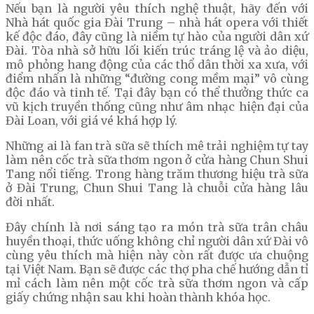
Nếu bạn là người yêu thích nghệ thuật, hãy đến với
Nhà hát quốc gia Đài Trung – nhà hát opera với thiết
kế độc đáo, đây cũng là niềm tự hào của người dân xứ
Đài. Tòa nhà sở hữu lối kiến trúc tráng lệ và ảo diệu,
mô phỏng hang động của các thổ dân thời xa xưa, với
điểm nhấn là những “đường cong mềm mại” vô cùng
độc đáo và tinh tế. Tại đây bạn có thể thưởng thức ca
vũ kịch truyền thống cũng như âm nhạc hiện đại của
Đài Loan, với giá vé khá hợp lý.
Những ai là fan trà sữa sẽ thích mê trải nghiệm tự tay
làm nên cốc trà sữa thơm ngon ở cửa hàng Chun Shui
Tang nổi tiếng. Trong hàng trăm thương hiệu trà sữa
ở Đài Trung, Chun Shui Tang là chuỗi cửa hàng lâu
đời nhất.
Đây chính là nơi sáng tạo ra món trà sữa trân châu
huyền thoại, thức uống không chỉ người dân xứ Đài vô
cùng yêu thích mà hiện này còn rất được ưa chuộng
tại Việt Nam. Bạn sẽ được các thợ pha chế hướng dẫn tỉ
mỉ cách làm nên một cốc trà sữa thơm ngon và cấp
giấy chứng nhận sau khi hoàn thành khóa học.