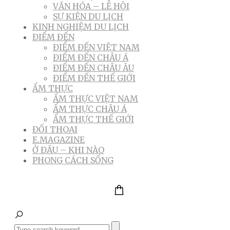
VĂN HÓA – LỄ HỘI
SỰ KIỆN DU LỊCH
KINH NGHIỆM DU LỊCH
ĐIỂM ĐẾN
ĐIỂM ĐẾN VIỆT NAM
ĐIỂM ĐẾN CHÂU Á
ĐIỂM ĐẾN CHÂU ÂU
ĐIỂM ĐẾN THẾ GIỚI
ẨM THỰC
ẨM THỰC VIỆT NAM
ẨM THỰC CHÂU Á
ẨM THỰC THẾ GIỚI
ĐỐI THOẠI
E.MAGAZINE
Ở ĐÂU – KHI NÀO
PHONG CÁCH SỐNG