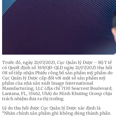
Trước đó,
ngày 21/07/2025, Cục Quản lý Dược – Bộ Y tế
có Quyết định số 369/QĐ-QLD ngày 21/07/2025 thu hồi
08 số tiếp nhận Phiếu công bố sản phẩm mỹ phẩm do
Cục Quản lý Dược cấp đối với một số sản phẩm mỹ
phẩm của nhà sản xuất Image International
Manufacturing, LLC (địa chỉ 7130 Seacrest Boulevard,
Lantana, FL, 33462, USA) do Minh Khương Group chịu
trách nhiệm đưa ra thị trường.
Lý do thu hồi được Cục Quản lý Dược xác định là
“Nhãn chính sản phẩm ghi không đúng thành phần