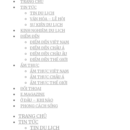
TRANG CHỦ
TIN TỨC
TIN DU LỊCH
VĂN HÓA – LỄ HỘI
SỰ KIỆN DU LỊCH
KINH NGHIỆM DU LỊCH
ĐIỂM ĐẾN
ĐIỂM ĐẾN VIỆT NAM
ĐIỂM ĐẾN CHÂU Á
ĐIỂM ĐẾN CHÂU ÂU
ĐIỂM ĐẾN THẾ GIỚI
ẨM THỰC
ẨM THỰC VIỆT NAM
ẨM THỰC CHÂU Á
ẨM THỰC THẾ GIỚI
ĐỐI THOẠI
E.MAGAZINE
Ở ĐÂU – KHI NÀO
PHONG CÁCH SỐNG
TRANG CHỦ
TIN TỨC
TIN DU LỊCH