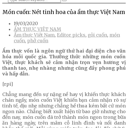
Món cuốn: Nét tinh hoa của ẩm thực Việt Nam
19/03/2020
ẨM THỰC VIỆT NAM
Ẩm thực Việt Nam
,
Editor picks
,
gỏi cuốn
,
món
cuốn
,
phở cuốn
Ẩm thực vốn là ngôn ngữ thứ hai đại diện cho văn
hóa mỗi quốc gia. Thưởng thức những món cuốn
Việt, thực khách sẽ cảm nhận trọn vẹn hương vị
thanh tao, nhẹ nhàng nhưng cũng đầy phong phú
và hấp dẫn.
[rpi]
Chẳng mang đến sự nặng nề hay vị khiến thực khách
chán ngấy, món cuốn Việt khiến bạn cảm nhận rõ sự
tinh tế, dịu nhẹ nhưng chẳng hề thua kém bất cứ món
ngon nào. Chẳng biết xuất hiện từ bao giờ nhưng cho
đến nay, món cuốn đã trở thành món ngon trong bữa
ăn hàng ngày, trên mâm cỗ linh đình và nổi danh