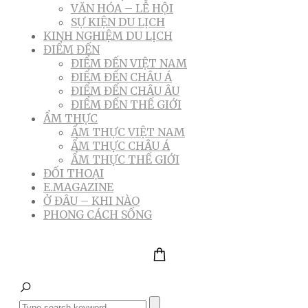
VĂN HÓA – LỄ HỘI
SỰ KIỆN DU LỊCH
KINH NGHIỆM DU LỊCH
ĐIỂM ĐẾN
ĐIỂM ĐẾN VIỆT NAM
ĐIỂM ĐẾN CHÂU Á
ĐIỂM ĐẾN CHÂU ÂU
ĐIỂM ĐẾN THẾ GIỚI
ẨM THỰC
ẨM THỰC VIỆT NAM
ẨM THỰC CHÂU Á
ẨM THỰC THẾ GIỚI
ĐỐI THOẠI
E.MAGAZINE
Ở ĐÂU – KHI NÀO
PHONG CÁCH SỐNG