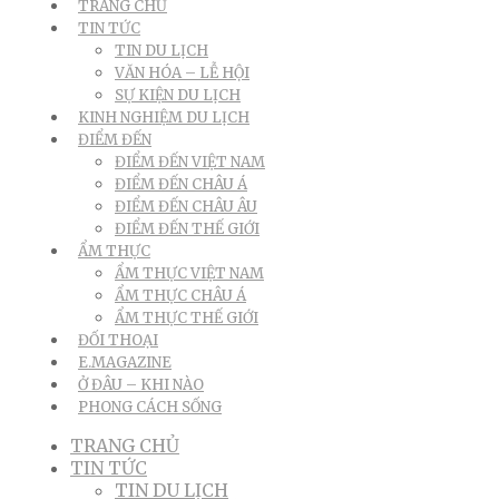
TRANG CHỦ
TIN TỨC
TIN DU LỊCH
VĂN HÓA – LỄ HỘI
SỰ KIỆN DU LỊCH
KINH NGHIỆM DU LỊCH
ĐIỂM ĐẾN
ĐIỂM ĐẾN VIỆT NAM
ĐIỂM ĐẾN CHÂU Á
ĐIỂM ĐẾN CHÂU ÂU
ĐIỂM ĐẾN THẾ GIỚI
ẨM THỰC
ẨM THỰC VIỆT NAM
ẨM THỰC CHÂU Á
ẨM THỰC THẾ GIỚI
ĐỐI THOẠI
E.MAGAZINE
Ở ĐÂU – KHI NÀO
PHONG CÁCH SỐNG
TRANG CHỦ
TIN TỨC
TIN DU LỊCH