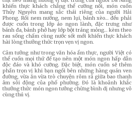
thịt heo mang hương vị đặc trưng của người Đà Nẵng
khiến thực khách chẳng thể cưỡng nổi, món cuốn
Thủy Nguyên mang sắc thái riêng của người Hải
Phong. Rồi nem nướng, nem lụi, bánh xèo… đều phải
được cuốn trong lớp áo ngon lành, đặc trưng như
bánh đa, bánh phở hay lớp bột tráng mỏng… kèm theo
rau sống chấm cùng nước sốt mới khiến thực khách
hài lòng thưởng thức trọn vẹn vị ngon.
Cảm tưởng như trong văn hóa ẩm thực, người Việt có
thể cuốn mọi thứ để tạo nên một món ngon hấp dẫn
độc đáo và khó cưỡng. Đặc biệt, món cuốn sẽ thêm
phần trọn vị khi bạn ngồi bên những hàng quán ven
đường, vừa ăn vừa trò chuyện rôm rả giữa bao thanh
âm sôi động của phố phường. Đó là khoảnh khắc
thưởng thức món ngon tưởng chừng bình dị nhưng vô
cùng thú vị.