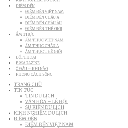
KINH NGHIỆM DU LỊCH
ĐIỂM ĐẾN
ĐIỂM ĐẾN VIỆT NAM
ĐIỂM ĐẾN CHÂU Á
ĐIỂM ĐẾN CHÂU ÂU
ĐIỂM ĐẾN THẾ GIỚI
ẨM THỰC
ẨM THỰC VIỆT NAM
ẨM THỰC CHÂU Á
ẨM THỰC THẾ GIỚI
ĐỐI THOẠI
E.MAGAZINE
Ở ĐÂU – KHI NÀO
PHONG CÁCH SỐNG
TRANG CHỦ
TIN TỨC
TIN DU LỊCH
VĂN HÓA – LỄ HỘI
SỰ KIỆN DU LỊCH
KINH NGHIỆM DU LỊCH
ĐIỂM ĐẾN
ĐIỂM ĐẾN VIỆT NAM