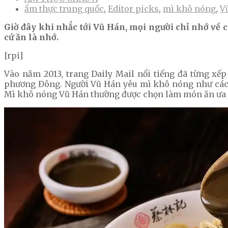
ẩm thực trung quốc
,
Editor picks
,
mì khô nóng
,
V
Giờ đây khi nhắc tới Vũ Hán, mọi người chỉ nhớ về 
cứ ăn là nhớ.
[rpi]
Vào năm 2013, trang Daily Mail nổi tiếng đã từng x
phương Đông. Người Vũ Hán yêu mì khô nóng như cách
Mì khô nóng Vũ Hán thường được chọn làm món ăn ưa t