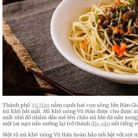
Thành phố
Vũ Hán
nằm cạnh hai con sông lớn Hán Gia
mì khô bắt mắt. Mì khô nóng Vũ Hán được cho được xuấ
suất nhỏ đổ nhầm dầu mè lên chảo mì lớn đã nấu xong, 
một tai nạn nấu nướng lại trở thành
đặc sản
nổi tiếng 
Một tô mì khô nóng Vũ Hán hoàn hảo nổi bật với sợi mì