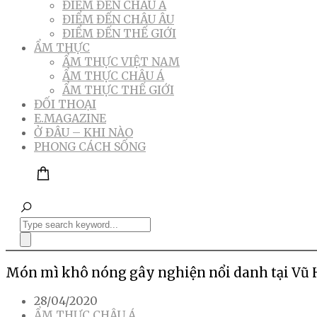
ĐIỂM ĐẾN CHÂU Á
ĐIỂM ĐẾN CHÂU ÂU
ĐIỂM ĐẾN THẾ GIỚI
ẨM THỰC
ẨM THỰC VIỆT NAM
ẨM THỰC CHÂU Á
ẨM THỰC THẾ GIỚI
ĐỐI THOẠI
E.MAGAZINE
Ở ĐÂU – KHI NÀO
PHONG CÁCH SỐNG
Món mì khô nóng gây nghiện nổi danh tại Vũ
28/04/2020
ẨM THỰC CHÂU Á