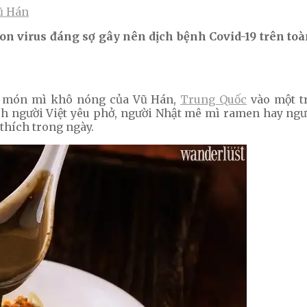
ũ Hán
con virus đáng sợ gây nên dịch bệnh Covid-19 trên 
ếp món mì khô nóng của Vũ Hán,
Trung Quốc
vào một t
 người Việt yêu phở, người Nhật mê mì ramen hay ngư
hích trong ngày.