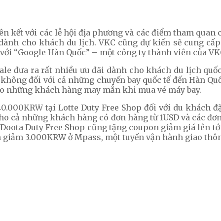
iên kết với các lễ hội địa phương và các điểm tham qua
c dành cho khách du lịch. VKC cũng dự kiến sẽ cung c
 với “Google Hàn Quốc” – một công ty thành viên của VK
e đưa ra rất nhiều ưu đãi dành cho khách du lịch quốc
hông đối với cả những chuyến bay quốc tế đến Hàn Quốc. 
ho những khách hàng may mắn khi mua vé máy bay.
 40.000KRW tại Lotte Duty Free Shop đối với du khách 
cho cả những khách hàng có đơn hàng từ 1USD và các đơn
Doota Duty Free Shop cũng tặng coupon giảm giá lên tớ
h giảm 3.000KRW ở Mpass, một tuyến vận hành giao thôn