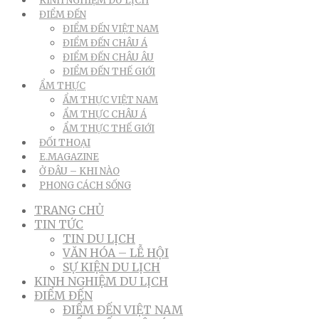
KINH NGHIỆM DU LỊCH
ĐIỂM ĐẾN
ĐIỂM ĐẾN VIỆT NAM
ĐIỂM ĐẾN CHÂU Á
ĐIỂM ĐẾN CHÂU ÂU
ĐIỂM ĐẾN THẾ GIỚI
ẨM THỰC
ẨM THỰC VIỆT NAM
ẨM THỰC CHÂU Á
ẨM THỰC THẾ GIỚI
ĐỐI THOẠI
E.MAGAZINE
Ở ĐÂU – KHI NÀO
PHONG CÁCH SỐNG
TRANG CHỦ
TIN TỨC
TIN DU LỊCH
VĂN HÓA – LỄ HỘI
SỰ KIỆN DU LỊCH
KINH NGHIỆM DU LỊCH
ĐIỂM ĐẾN
ĐIỂM ĐẾN VIỆT NAM