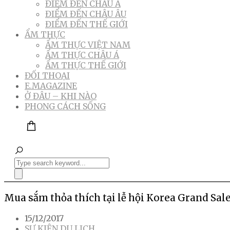
ĐIỂM ĐẾN CHÂU Á
ĐIỂM ĐẾN CHÂU ÂU
ĐIỂM ĐẾN THẾ GIỚI
ẨM THỰC
ẨM THỰC VIỆT NAM
ẨM THỰC CHÂU Á
ẨM THỰC THẾ GIỚI
ĐỐI THOẠI
E.MAGAZINE
Ở ĐÂU – KHI NÀO
PHONG CÁCH SỐNG
Mua sắm thỏa thích tại lễ hội Korea Grand Sal
15/12/2017
SỰ KIỆN DU LỊCH