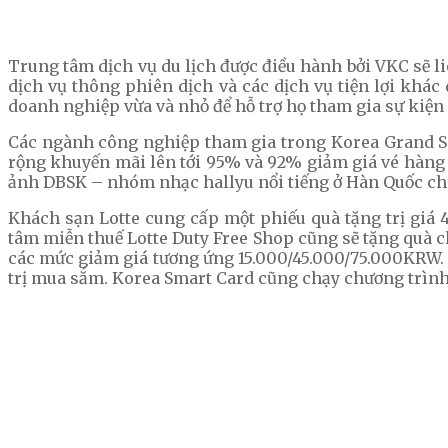
Trung tâm dịch vụ du lịch được điều hành bởi VKC sẽ l
dịch vụ thông phiên dịch và các dịch vụ tiện lợi khá
doanh nghiệp vừa và nhỏ để hỗ trợ họ tham gia sự kiện
Các ngành công nghiệp tham gia trong Korea Grand Sal
rộng khuyến mãi lên tới 95% và 92% giảm giá vé hàng k
ảnh DBSK – nhóm nhạc hallyu nổi tiếng ở Hàn Quốc c
Khách sạn Lotte cung cấp một phiếu quà tặng trị giá
tâm miễn thuế Lotte Duty Free Shop cũng sẽ tặng quà 
các mức giảm giá tương ứng 15.000/45.000/75.000KRW. 
trị mua sắm. Korea Smart Card cũng chạy chương trìn