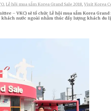
TO
,
Lễ hội mua sắm Korea Grand Sale 2018
,
Visit Korea 
ttee – VKC) sẽ tổ chức Lễ hội mua sắm Korea Grand S
khách nước ngoài nhằm thúc đẩy lượng khách du lị