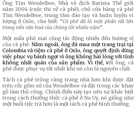
Ông Tim Wendelboe, Nhà vô địch Barista Thế giới
năm 2004 (cuộc thi về cà phê), chủ cửa hàng cà phê
Tim Wendelboe, trung tâm đào tạo và huấn luyện vi
lượng ở Oslo, cho biết: “
Cà phê đã là một phần rất lớn
trong nền văn hoá của chúng tôi nhiều năm
“.
Một mẩu phô mai cũng tác động nhiều đến hương vị
của cà phê.
Năm ngoái, ông đã mua một trang trại tại
Colombia và tiệm cà phê ở Oslo, ông quyết định dừng
việc phục vụ bánh ngọt vì ông không hài lòng với tính
không nhất quán của sản phẩm. Vì thế, v
ới ông, cà
phê được phục vụ tốt nhất khi nó còn là nguyên chất.
Tách cà phê trông càng trang nhã hơn khi được đặt
trên cốc gốm sứ của Wendelboe và đặt trong các khay
gỗ làm thủ công. Chính điều này tạo nên sự khác biệt
trong cách thưởng thức cà phê ở Na Uy, nó giống như
một buổi tiệc trà hơn là một tách cà phê bình thường.