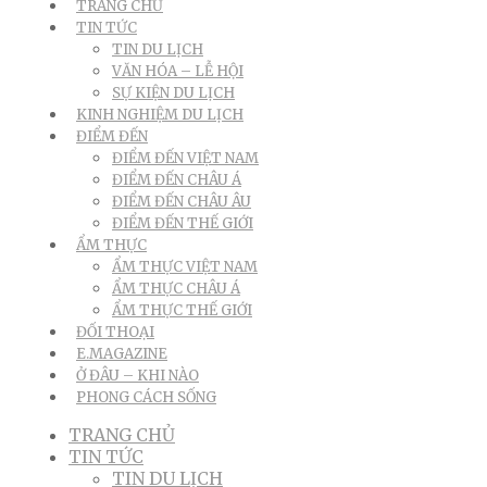
TRANG CHỦ
TIN TỨC
TIN DU LỊCH
VĂN HÓA – LỄ HỘI
SỰ KIỆN DU LỊCH
KINH NGHIỆM DU LỊCH
ĐIỂM ĐẾN
ĐIỂM ĐẾN VIỆT NAM
ĐIỂM ĐẾN CHÂU Á
ĐIỂM ĐẾN CHÂU ÂU
ĐIỂM ĐẾN THẾ GIỚI
ẨM THỰC
ẨM THỰC VIỆT NAM
ẨM THỰC CHÂU Á
ẨM THỰC THẾ GIỚI
ĐỐI THOẠI
E.MAGAZINE
Ở ĐÂU – KHI NÀO
PHONG CÁCH SỐNG
TRANG CHỦ
TIN TỨC
TIN DU LỊCH