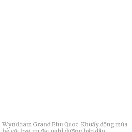
Wyndham Grand Phu Quoc: Khuấy động mùa
hè với loạt ưu đãi nghỉ dưỡng hấp dẫn