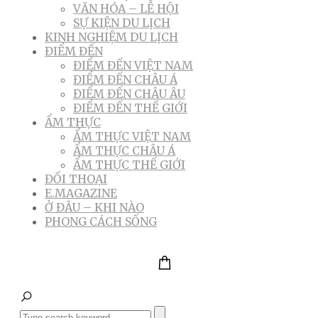
VĂN HÓA – LỄ HỘI
SỰ KIỆN DU LỊCH
KINH NGHIỆM DU LỊCH
ĐIỂM ĐẾN
ĐIỂM ĐẾN VIỆT NAM
ĐIỂM ĐẾN CHÂU Á
ĐIỂM ĐẾN CHÂU ÂU
ĐIỂM ĐẾN THẾ GIỚI
ẨM THỰC
ẨM THỰC VIỆT NAM
ẨM THỰC CHÂU Á
ẨM THỰC THẾ GIỚI
ĐỐI THOẠI
E.MAGAZINE
Ở ĐÂU – KHI NÀO
PHONG CÁCH SỐNG