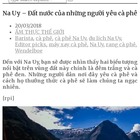
Na Uy – Đất nước của những người yêu cà phê
20/03/2018
ẨM THỰC THẾ GIỚI
Barista
,
cà phê
,
cà phê Na Uy
,
du lịch Na Uy
,
Editor picks
,
máy xay cà phê
,
Na Uy
,
rang cà phê
,
Wendelboe
Đến với Na Uy, bạn sẽ được nhìn thấy hai biểu tượng
nổi bật trên vùng đất này chính là đêm trắng và cà
phê đen. Những người dân nơi đây yêu cà phê và
cách họ thưởng thức cà phê sẽ làm chúng ta ngạc
nhiên.
[rpi]