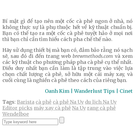
Bí mật gì để tạo nên một cốc cà phê ngon ở nhà, nó
không thực sự là phụ thuộc hết về kỹ thuật chuẩn bị.
Bạn có thể tạo ra một cốc cà phê tuyệt hảo ở mọi nơi
thì bạn chỉ cần tìm hiểu cách pha chế thế nào.
Hãy sử dụng thiết bị mà bạn có, đảm bảo rằng nó sạch
sẽ, sau đó đi đến trang web
brewmethods.com
và xem
các kỹ thuật cho phương pháp pha cà phê cụ thể nhất.
Điều duy nhất bạn cần làm là tập trung vào việc lựa
chọn chất lượng cà phê, sở hữu một cái máy xay, và
cuối cùng là nghiền cà phê theo cách của riêng bạn.
Oanh Kim | Wanderlust Tips | Cinet
Tags:
Barista
cà phê
cà phê Na Uy
du lịch Na Uy
Editor picks
máy xay cà phê
Na Uy
rang cà phê
Wendelboe