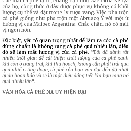
Các loại cà phê lạnh, chẳng hạn như Gachatha Kenya
của họ, công thức ở đây được phục vụ không có khối
lượng cụ thể và đặt trong ly rượu vang. Việc pha trộn
cà phê giống như pha trộn một Abrusco Ý với một ít
hương vị của Malbec Argentina. Chắc chắn, nó có mùi
vị ngon hơn.
Đặc biệt, yếu tố quan trọng nhất để làm ra cốc cà phê
đúng chuẩn là không rang cà phê quá nhiều lần, điều
đó sẽ làm mất hương vị của cà phê.
“T
ôi đã dành rất
nhiều thời gian để cải thiện chất lượng của cà phê xanh
khi còn ở trang trại, khi thu hoạch, không cần phải trải qua
quá nhiều công đoạn, cà phê của bạn vẫn đạt đến độ nhất
quán hoàn hảo và sẽ là một điều đáng tiếc khi bạn rang nó
quá nhiều lần
“.
VĂN HÓA CÀ PHÊ NA UY HIỆN ĐẠI