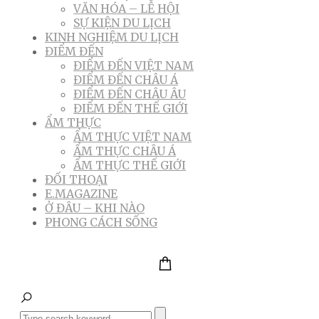
VĂN HÓA – LỄ HỘI
SỰ KIỆN DU LỊCH
KINH NGHIỆM DU LỊCH
ĐIỂM ĐẾN
ĐIỂM ĐẾN VIỆT NAM
ĐIỂM ĐẾN CHÂU Á
ĐIỂM ĐẾN CHÂU ÂU
ĐIỂM ĐẾN THẾ GIỚI
ẨM THỰC
ẨM THỰC VIỆT NAM
ẨM THỰC CHÂU Á
ẨM THỰC THẾ GIỚI
ĐỐI THOẠI
E.MAGAZINE
Ở ĐÂU – KHI NÀO
PHONG CÁCH SỐNG