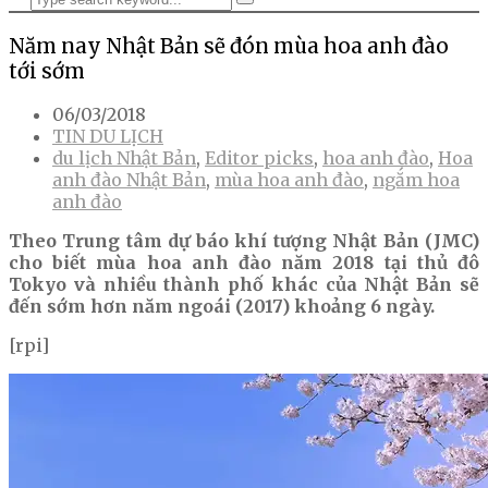
Năm nay Nhật Bản sẽ đón mùa hoa anh đào
tới sớm
06/03/2018
TIN DU LỊCH
du lịch Nhật Bản
,
Editor picks
,
hoa anh đào
,
Hoa
anh đào Nhật Bản
,
mùa hoa anh đào
,
ngắm hoa
anh đào
Theo Trung tâm dự báo khí tượng Nhật Bản (JMC)
cho biết mùa hoa anh đào năm 2018 tại thủ đô
Tokyo và nhiều thành phố khác của Nhật Bản sẽ
đến sớm hơn năm ngoái (2017) khoảng 6 ngày.
[rpi]