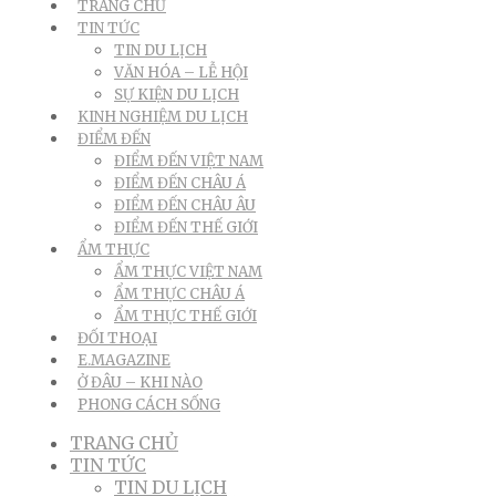
TRANG CHỦ
TIN TỨC
TIN DU LỊCH
VĂN HÓA – LỄ HỘI
SỰ KIỆN DU LỊCH
KINH NGHIỆM DU LỊCH
ĐIỂM ĐẾN
ĐIỂM ĐẾN VIỆT NAM
ĐIỂM ĐẾN CHÂU Á
ĐIỂM ĐẾN CHÂU ÂU
ĐIỂM ĐẾN THẾ GIỚI
ẨM THỰC
ẨM THỰC VIỆT NAM
ẨM THỰC CHÂU Á
ẨM THỰC THẾ GIỚI
ĐỐI THOẠI
E.MAGAZINE
Ở ĐÂU – KHI NÀO
PHONG CÁCH SỐNG
TRANG CHỦ
TIN TỨC
TIN DU LỊCH