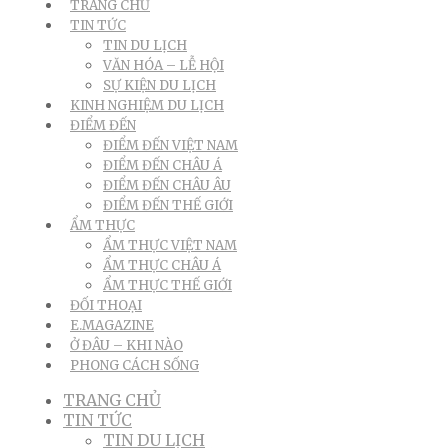
TRANG CHỦ
TIN TỨC
TIN DU LỊCH
VĂN HÓA – LỄ HỘI
SỰ KIỆN DU LỊCH
KINH NGHIỆM DU LỊCH
ĐIỂM ĐẾN
ĐIỂM ĐẾN VIỆT NAM
ĐIỂM ĐẾN CHÂU Á
ĐIỂM ĐẾN CHÂU ÂU
ĐIỂM ĐẾN THẾ GIỚI
ẨM THỰC
ẨM THỰC VIỆT NAM
ẨM THỰC CHÂU Á
ẨM THỰC THẾ GIỚI
ĐỐI THOẠI
E.MAGAZINE
Ở ĐÂU – KHI NÀO
PHONG CÁCH SỐNG
TRANG CHỦ
TIN TỨC
TIN DU LỊCH