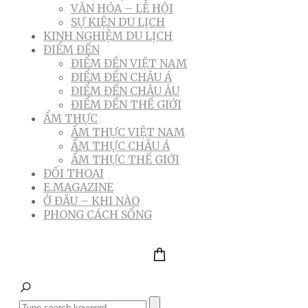
VĂN HÓA – LỄ HỘI
SỰ KIỆN DU LỊCH
KINH NGHIỆM DU LỊCH
ĐIỂM ĐẾN
ĐIỂM ĐẾN VIỆT NAM
ĐIỂM ĐẾN CHÂU Á
ĐIỂM ĐẾN CHÂU ÂU
ĐIỂM ĐẾN THẾ GIỚI
ẨM THỰC
ẨM THỰC VIỆT NAM
ẨM THỰC CHÂU Á
ẨM THỰC THẾ GIỚI
ĐỐI THOẠI
E.MAGAZINE
Ở ĐÂU – KHI NÀO
PHONG CÁCH SỐNG